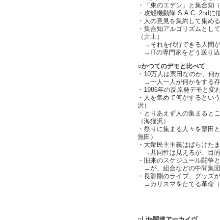
・「東のエデン」と集合知
・攻殻機動隊 S.A.C. 2n
・人の意見を集約して集めるこ
・集合知アルゴリズムとし
（井上）
→それを代行できる人間が
→ITの専門家をどう送り
○かつてのデモと比べて
・10万人は票田なのか、何
→一人一人が何かをする存在と
・1986年の反原発デモと変
・人を集めて何かするとい
沢）
・とりあえず人の集まるとこ
（海猫沢）
・祭りに集まる人々を票田と
無田）
・大衆民主主義はばらけたままな
→共同性は見えるが、目的
・旧来のスケジュール闘争
→が、組合などの中間集団
・長淵剛のライブ、グッズ
→カリスマをたてる革命（cha
text by L
○Life関連アーカイヴ