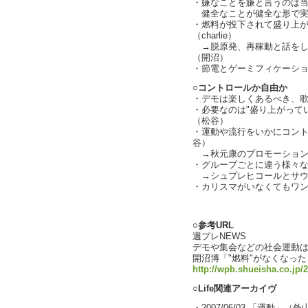
・嫌なことを嫌と言うのは
健全なことが健全な形で実
・燃料が投下されて盛り上が
（charlie）
→脱原発、再稼動と話をし
（開沼）
・節電とゲーミフィケーシ
○コントロールか自由か
・デモは楽しくあるべき、
・必要なのは"盛り上がって
（松谷）
・運動や流行をいかにコン
谷）
→秋元康のプロモーション
・グループごとに違う様々
→シュプレヒコールとサウ
・カリスマがいなくてもワ
text by L
○参考URL
週プレNEWS
デモや集会などの社会運動
開沼博「"燃料"がなくなっ
http://wpb.shueisha.co.jp/
○Life関連アーカイヴ