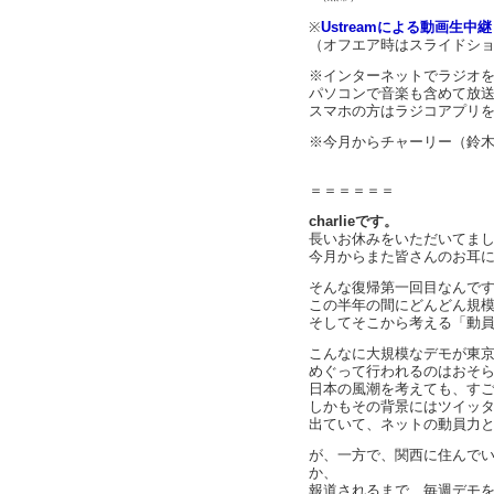
※
Ustreamによる動画生中
（オフエア時はスライドシ
※インターネットでラジオ
パソコンで音楽も含めて放
スマホの方はラジコアプリ
※今月からチャーリー（鈴
＝＝＝＝＝＝
charlieです。
長いお休みをいただいてま
今月からまた皆さんのお耳
そんな復帰第一回目なんで
この半年の間にどんどん規
そしてそこから考える「動
こんなに大規模なデモが東
めぐって行われるのはおそ
日本の風潮を考えても、す
しかもその背景にはツイッ
出ていて、ネットの動員力
が、一方で、関西に住んで
か、
報道されるまで、毎週デモ