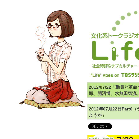
2012/07/22「動員
郎、開沼博、水無田気流
2012年07月22日Par
ようか」