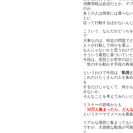
消費増税は必須だとか、デ
のか、
多くの人は簡単には選べな
とに
従って行動するほかないん
こういう、なんだかどっち
で
大事なのは、特定の問題で
人々が行動して何かを選ぶ
なんじゃないかと思うわけ
そういう着想に基づいてい
今回は、思想とか哲学の話
「世の中を動かす手段の再
というわけで今回は「
動員と
これだけたくさんの人を集
を
するだけじゃなくて、何か
きないか、
そんなことを考えてみたい
リスナーの皆様からも
「
10万人集まったら、どん
というテーマでメールを募
リアルな場所に集まっても
ですが、大規模な動員が可
と