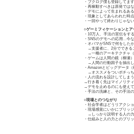
・ブクログ僕も登録してます（c
・再稼動すべきは原発では
・デモによって生まれるあ
・現象としてあらわれた時
・一回やって終わりじゃな
○ゲーミフィケーションとア
・10万人、手法の宣伝をす
・SNSのデモへの応用...
・オバマがSNSで何をした
→支援者に、2分でできる
→一種のアーキテクチャ（cha
・ゲームは人間の鏡（柳瀬
→人間の行動因子を抽出し
・Amazonとビッグデータ
→オススメをついポチっちゃう
・人の流れを設計してしまう社
→行き着く先はマイノリテ
→デモを止めるのにも使えてしま
・手法の洗練と、その手法
○現場とのつながり
・社会学者はどうリアクション
・現場感覚にいかにブリッ
→しっかり説明する人の力
・仕組みと人の力とのブリッジが
text by L