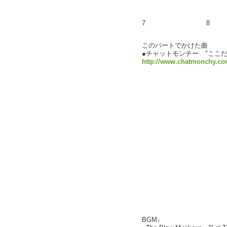
7
8
このパートでかけた曲
●チャットモンチー "ここ
http://www.chatmonchy.co
BGM↓