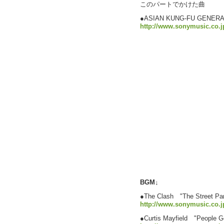
このパートでかけた曲
●ASIAN KUNG-FU GEN
http://www.sonymusic.co.j
BGM↓
●The Clash "The Street Pa
http://www.sonymusic.co.j
●Curtis Mayfield "People G