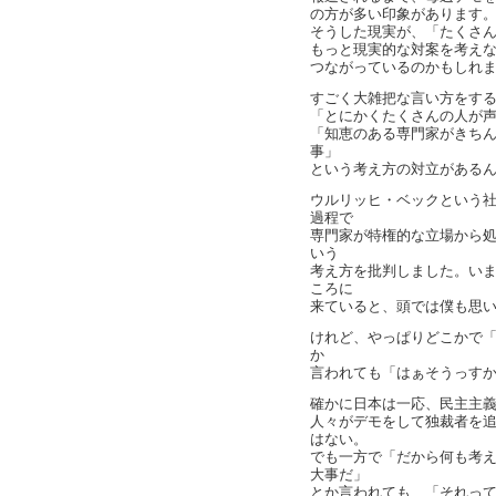
の方が多い印象があります
そうした現実が、「たくさ
もっと現実的な対案を考え
つながっているのかもしれ
すごく大雑把な言い方をす
「とにかくたくさんの人が
「知恵のある専門家がきち
事」
という考え方の対立がある
ウルリッヒ・ベックという
過程で
専門家が特権的な立場から
いう
考え方を批判しました。い
ころに
来ていると、頭では僕も思
けれど、やっぱりどこかで
か
言われても「はぁそうっす
確かに日本は一応、民主主
人々がデモをして独裁者を
はない。
でも一方で「だから何も考
大事だ」
とか言われても、「それっ