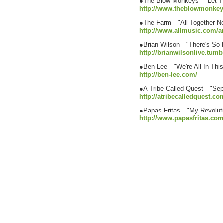
●The Blow Monkeys "Let T
http://www.theblowmonkey
●The Farm "All Together N
http://www.allmusic.com/a
●Brian Wilson "There's So
http://brianwilsonlive.tumb
●Ben Lee "We're All In This
http://ben-lee.com/
●A Tribe Called Quest "Sep
http://atribecalledquest.co
●Papas Fritas "My Revolut
http://www.papasfritas.com