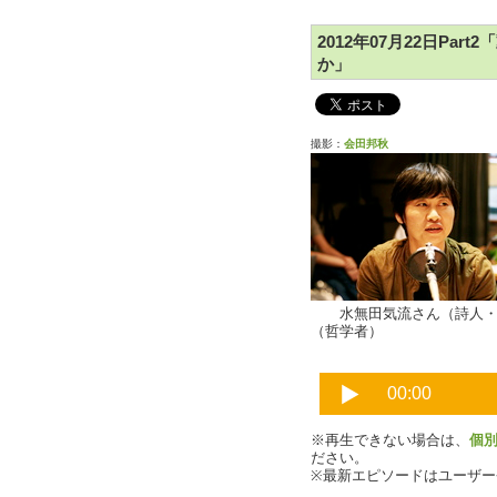
2012年07月22日Pa
か」
撮影：
会田邦秋
水無田気流さん（詩
（哲学者）
※再生できない場合は、
個
ださい。
※最新エピソードはユーザ