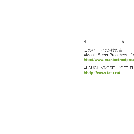
4
5
このパートでかけた曲
●Manic Street Preachers 
http://www.manicstreetpre
●LAUGHIN'NOSE "GET
hhttp://www.tatu.ru/