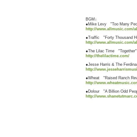
BGM↓
●Mike Levy "Too Many Peo
http://www.allmusic.com/a
●Traffic "Forty Thousand 
http://www.allmusic.com/a
●The Lilac Time "Together"
http://thelilactime.com/
●Jesse Harris & The Ferdin
http://www.jesseharrismus
●Wheat "Raised Ranch Revo
http://www.wheatmusic.co
●Dolour "A Billion Odd Peo
http://www.shanetutmarc.