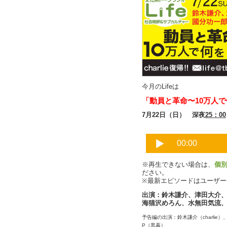
今月のLifeは
「動員と革命〜10万人
7月22日（日） 深夜
25：00
※再生できない場合は、
個
ださい。
※最新エピソードはユーザ
出演：鈴木謙介、津田大介
海猫沢めろん、水無田気流
予告編の出演：鈴木謙介（charli
P（黒幕）