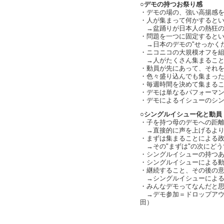
○デモの持つお祭り感
・デモの場の、強い高揚感
・人が集まって何かすると
→盆踊りが日本人の熱狂の
・問題を一つに固定すると
→日本のデモの"せっかくだ
・ニコニコの大規模オフを
→人がたくさん集まることの気
・動員が先にあって、それをどう
・色々盛り込んでも集まっ
・毎週時間を決めて集まる
・デモは単なるパフォーマ
・デモによるイシューのシ
○シングルイシュー化と動員
・子を持つ母のデモへの距離感（
→直接的に声を上げるより
・まずは集まることによる
→その"まずは"の次にどうする
・シングルイシューの持つあ
・シングルイシューによる動員
・継続すること、その後の
→シングルイシューによる
・みんなデモってなんだと
→デモ参加＝ドロップアウ
田）
text by L