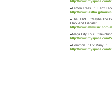
http://www.myspace.com/cu
●Lemon Trees "I Can't Fac
http://www.lastfm.jp/mus
●The LOVE "Maybe The Peo
Clark And Hilldale"
http://www.allmusic.com/
●Mega City Four "Revoluti
http://www.myspace.com/5
●Common "1 '2 Many..."
http://www.myspace.com