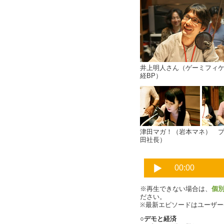
井上明人さん（ゲーミフィ
経BP）
津田マガ！（岩本マネ） 
田社長）
※再生できない場合は、
個
ださい。
※最新エピソードはユーザ
○デモと経済