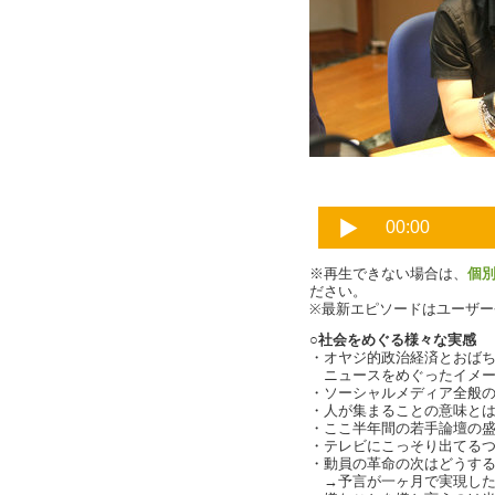
おかえりなさ
※再生できない場合は、
個
ださい。
※最新エピソードはユーザ
○社会をめぐる様々な実感
・オヤジ的政治経済とおばちゃ
ニュースをめぐったイメージ、
・ソーシャルメディア全般の発
・人が集まることの意味とは？（
・ここ半年間の若手論壇の盛り上
・テレビにこっそり出てる
・動員の革命の次はどうす
→予言が一ヶ月で実現したの