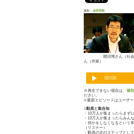
撮影：
会田邦秋
開沼博さん（社
ん（作家）
※再生できない場合は、
個
ださい。
※最新エピソードはユーザ
○動員と集合知
・10万人が集まったらまずL
・10万人が集まったらみん
・何かをしなくなるという革
（リスナー）
・動員の次のステップとし