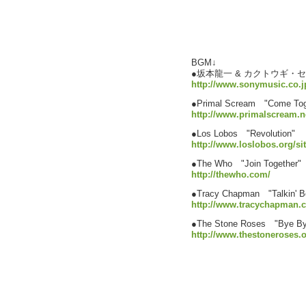
BGM↓
●坂本龍一 & カクトウギ・セッ
http://www.sonymusic.co.
●Primal Scream "Come Toget
http://www.primalscream.n
●Los Lobos "Revolution"
http://www.loslobos.org/sit
●The Who "Join Together"
http://thewho.com/
●Tracy Chapman "Talkin' Bo
http://www.tracychapman.
●The Stone Roses "Bye B
http://www.thestoneroses.o