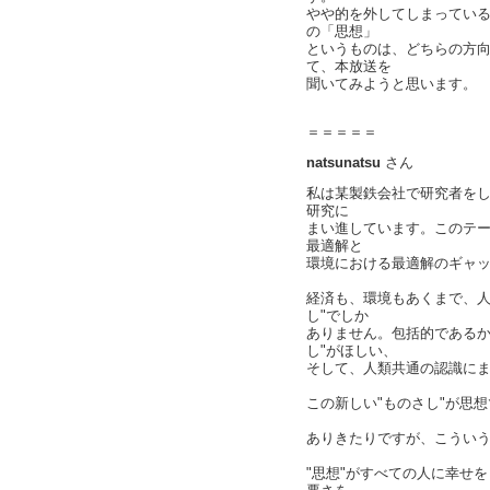
やや的を外してしまってい
の「思想」
というものは、どちらの方
て、本放送を
聞いてみようと思います。
＝＝＝＝＝
natsunatsu
さん
私は某製鉄会社で研究者を
研究に
まい進しています。このテ
最適解と
環境における最適解のギャ
経済も、環境もあくまで、人
し"でしか
ありません。包括的であるか
し"がほしい、
そして、人類共通の認識に
この新しい"ものさし"が思
ありきたりですが、こうい
"思想"がすべての人に幸せ