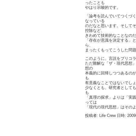
ったことも
やはり示唆的です。
「論考を読んでいてつくづ
なっている
のだなと思います。そして
控除など、
きわめて技術的なことなの
「存在が意識を決定する」
ら、
まったくもってこうした問
このように、言説をブリコ
ただ難解な「ザ・現代思想
想の
本義的に回帰しつつあるの
も
有意義なことではないでし
少なくとも、研究者としても
も
「真理の探求」よりは「実
っては
「現代の現代思想」はその
投稿者: Life Crew 日時: 200