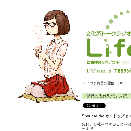
« ヱヴァ特番の配信：Part１
|
「現代の現代思想」未読
Shout to the カニトップ
さ
先日、会社を辞めることを
ールで、