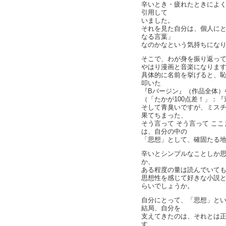
辛いとき・疲れたときによ
引用して
いました。
それを見た自分は、個人に
なる言葉」
なのかなという気持ちにな
そこで、わが身を振り返っ
やはり漫画と音楽になりま
具体的に名前を挙げると、
叩いた
『Bバージン』（作品全体）
（「たかが100点差！」：
そして青臭いですが、ミスチ
果てちまった、
そう言って そう言って こ
は、自分の中の
「思想」として、確固たる
辛いとシンプルなことしか
か、
ある程度の量は読んでいて
思想性を感じて好きな小説
らいでしょうか。
自分にとって、「思想」と
結局、自分を
支えてきたのは、それとは
す。