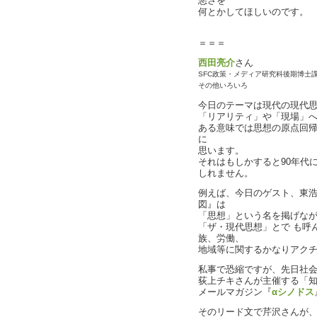
悪さを
何とかしてほしいのです。
＝＝＝
西田亮介
さん
SFC政策・メディア研究科後期博士
その他いろいろ
今日のテーマは現代の現代
「リアリティ」や「現場」へ
ある意味では思想の原点回
に
思います。
それはもしかすると90年代
しれません。
例えば、今日のゲスト、東
図』は
「思想」という名を掲げなが
「ザ・現代思想」とで も呼
族、労働、
地域等に関するかなりアク
私事で恐縮ですが、先日社
荻上チキさんが主催する「
メールマガジン『
αシノドス
そのリード文で芹沢さんが