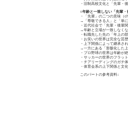
・旧制高校文化と「先輩・後輩」
○年齢と一致しない「先輩・
・「先輩」の二つの意味（char
→「尊敬できる人」と「単に前か
・近代社会で「先輩・後輩関係
→年齢と立場が一致しなくなっ
・転職先した先の「年上の
・お笑いの世界は完全な芸
・上下関係によって継承さ
→一方にある「形骸化した上下関
・プロ野球の世界は年齢が
・サッカーの世界のフラッ
・チアリーディングのガチ体育会
・体育会系の上下関係と文化系の
このパートの参考資料↓