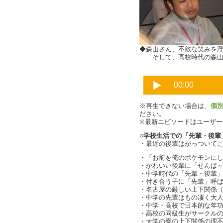
◆森山さん、不敵な笑みを
そして、高校時代の森山
※再生できない場合は、
個
ださい。
※最新エピソードはユーザ
○学校生活での「先輩・後輩
・最近の後輩はがっついて
・「お前を俺のポケモンに
・かわいい後輩に「せんぱ
・中学時代の「先輩・後輩」の
・付き合う子に「先輩」呼
・名古屋の厳しい上下関係
・中学の先輩はもの凄く大
・中学・高校で日本的な年
・高校の同級生がサークル
・大学の寮の上下関係の理