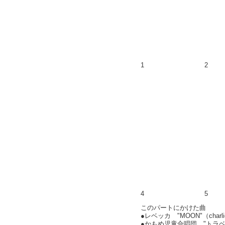
1
2
4
5
このパートにかけた曲
●レベッカ "MOON"（charl
●かもめ児童合唱団 "トラ