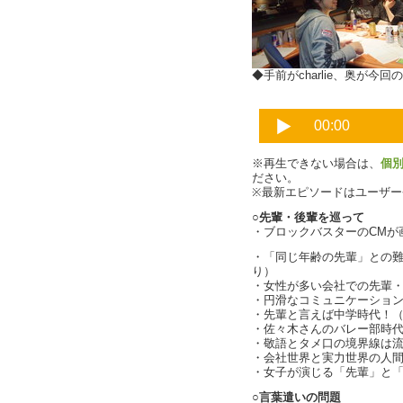
◆手前がcharlie、奥が今
※再生できない場合は、
個
ださい。
※最新エピソードはユーザ
○先輩・後輩を巡って
・ブロックバスターのCMが画期
・「同じ年齢の先輩」との
り）
・女性が多い会社での先輩
・円滑なコミュニケーショ
・先輩と言えば中学時代！
・佐々木さんのバレー部時
・敬語とタメ口の境界線は
・会社世界と実力世界の人
・女子が演じる「先輩」と
○言葉遣いの問題