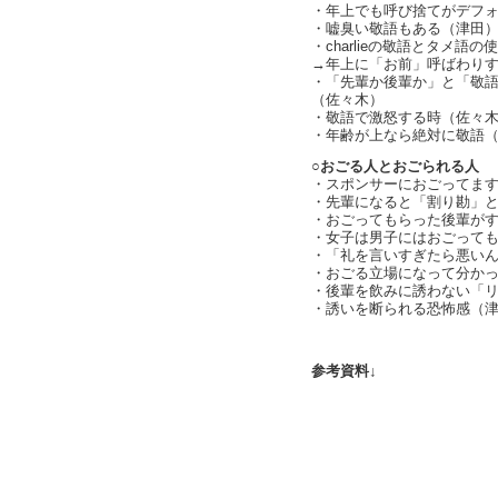
・年上でも呼び捨てがデフ
・嘘臭い敬語もある（津田
・charlieの敬語とタメ語の
→年上に「お前」呼ばわりするこ
・「先輩か後輩か」と「敬
（佐々木）
・敬語で激怒する時（佐々
・年齢が上なら絶対に敬語
○おごる人とおごられる人
・スポンサーにおごってま
・先輩になると「割り勘」
・おごってもらった後輩が
・女子は男子にはおごって
・「礼を言いすぎたら悪い
・おごる立場になって分かったこ
・後輩を飲みに誘わない「
・誘いを断られる恐怖感（
text by
参考資料↓