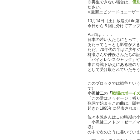
※再生できない場合は、
個
ださい。
※最新エピソードはユーザ
10月14日（土）放送のLif
今日から５回に分けてアッ
Part1は．．．
日本の若い人たちにとって
あたってもっとも影響が大
ただ、70年代の半ばに少年
柳瀬さんや仲俣さんたちの
「バイオレンスジャック」
東西冷戦下ゆえにある種の
として受け取られていたそ
このブロックでは戦争というテ
で）
小沢健二
の
『
戦場のボーイ
「この愛はメッセージ！祈
歌詞で始まるこの曲は、阪神
起きた1995年に発表されま
佐々木敦さんはこの時期の
「小沢健二／トン・ゼー／マイ
収）
の中で次のように書いてい