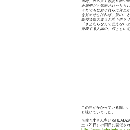
当時、彼の書く歌詞や曲の
表層的だと揶揄されたりも
それでもなおそれらに何と
を見出せなければ、彼のこ
阪神淡路大震災と地下鉄サ
「さよならなんて云えない
発表する人間の、何ともい
この曲がかかっている間、ch
と呟いていました。
※佐々木さん率いるHEADZ
土（21日）の両日に開催さ
http://www.faderbyheadz.c