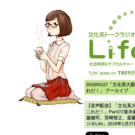
2019/01/27「文化系
れだ！」 アーカイブ
【音声配信】「文化系大新
これだ！」Part1▽
越健司、宮崎智之、斎藤
ジオLife」2019年1月2