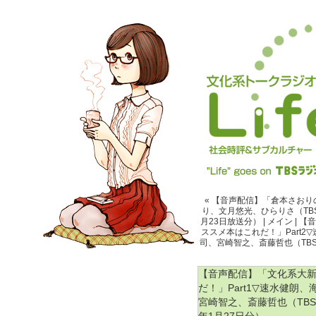
« 【音声配信】「倉本さおり
り、文月悠光、ひらりさ（TBS
月23日放送分）
|
メイン
|
【音
ススメ本はこれだ！」Part
司、宮崎智之、斎藤哲也（TBS
【音声配信】「文化系大新年
だ！」Part1▽速水健朗
宮崎智之、斎藤哲也（TBS