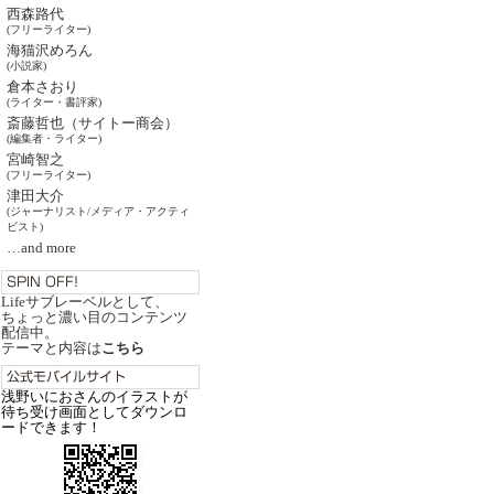
西森路代
(フリーライター)
海猫沢めろん
(小説家)
倉本さおり
(ライター・書評家)
斎藤哲也（サイトー商会）
(編集者・ライター)
宮崎智之
(フリーライター)
津田大介
(ジャーナリスト/メディア・アクティ
ビスト)
…and more
Lifeサブレーベルとして、
ちょっと濃い目のコンテンツ
配信中。
テーマと内容は
こちら
浅野いにおさんのイラストが
待ち受け画面としてダウンロ
ードできます！