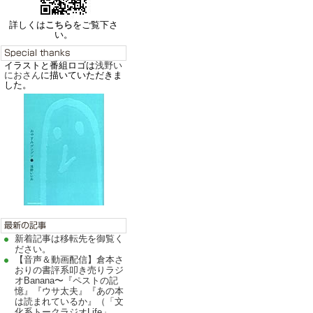
詳しくは
こちら
をご覧下さ
い。
イラストと番組ロゴは
浅野い
におさん
に描いていただきま
した。
新着記事は移転先を御覧く
ださい。
【音声＆動画配信】倉本さ
おりの書評系叩き売りラジ
オBanana〜『ペストの記
憶』『ウサ太夫』『あの本
は読まれているか』（「文
化系トークラジオLife」