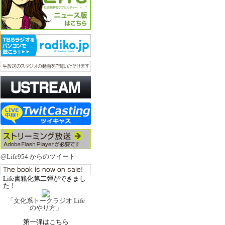
@Life954 からのツイート
Life書籍化第二弾ができまし
た！
「文化系トークラジオ Life
のやり方」
第一弾はこちら