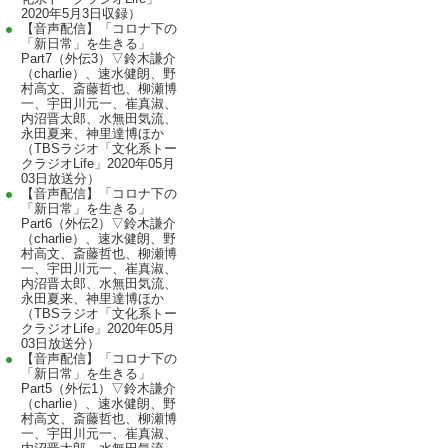
2020年5月3日収録）
【音声配信】「コロナ下の
「新日常」を生きる」
Part7（外伝3）▽鈴木謙介
（charlie）、速水健朗、野
村高文、斎藤哲也、柳瀬博
一、宇田川元一、崔真淑、
内沼晋太郎、水無田気流、
永田夏来、神里達博ほか
（TBSラジオ「文化系トー
クラジオLife」2020年05月
03日放送分）
【音声配信】「コロナ下の
「新日常」を生きる」
Part6（外伝2）▽鈴木謙介
（charlie）、速水健朗、野
村高文、斎藤哲也、柳瀬博
一、宇田川元一、崔真淑、
内沼晋太郎、水無田気流、
永田夏来、神里達博ほか
（TBSラジオ「文化系トー
クラジオLife」2020年05月
03日放送分）
【音声配信】「コロナ下の
「新日常」を生きる」
Part5（外伝1）▽鈴木謙介
（charlie）、速水健朗、野
村高文、斎藤哲也、柳瀬博
一、宇田川元一、崔真淑、