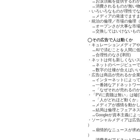
→お涙頂戴を提供するわか
→消費されるものが無い物
・いろいろなものが理性でなく感
→メディアの発達でますます感情
・統治の倫理／市場の倫理（ ch
→オープンさが大事な市場の倫
→交換してはいけないものへの反
◯その広告で人は動くか
・キュレーションメディアや電通過
→AIで済むことを人間に低価格
→合理性のなさ(津田)
・ネットは何も新しくないス
→ネットのページビューで換
→数字の辻褄が合えばいい、に（
・広告は商品が売れるか企業
→インターネットによってタ
→一番雑なアドネットワーク
→「なぜそれが売れるのか」
・「PVに貴賤は無い」は嘘(
→「人がどれほど動くか」を見て
→メディアが感情を動かし人
→結局は倫理とフェアネスの
→Googleが資本主義によ
・ソーシャルメディアは広告が
）
→扇情的なニュースが求められ
）