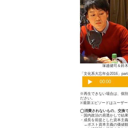
塚越健司＆鈴木謙介（c
「文化系大忘年会2016」part4
※再生できない場合は、個別
ださい。
※最新エピソードはユーザ
◯消費されないもの、交換
・国内政治の肩透かしで結
・成長を前提とした資本主
→ポスト資本主義の価値観