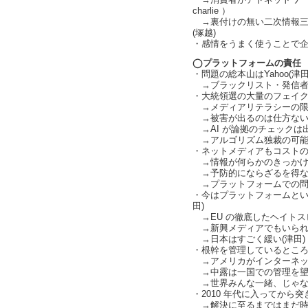
→消費者がアドネットワー
charlie ）
→裏付けの無い二次情報三
(塚越)
・感情をうまく使うことで企
◯プラットフォームの責任
・問題の総本山はYahoo(津田
→ブラックリスト・発信者情
・大統領選の大量のフェイク
→メディアリテラシーの限界
→被害が出るのは仕方ないけ
→AI が論拠のチェックは出
→アルゴリズム独裁の可能性
・ネットメディアもコストのかか
→情報が何らかのきっかけを持つ
→予防的にならざるを得ない（ 
→プラットフォームでの問題
・今はプラットフォームとい
田)
→EU の徹底したヘイトスピ
→新興メディアでもいられない
→日本はすごく緩い(津田)
・根幹を管理しているところ
→アメリカがインターネット
→中露は一国での管理を望む
→世界みんな一緒、じゃなく
・2010 年代に入ってから突き
→解決に至るまではまだ時間が必