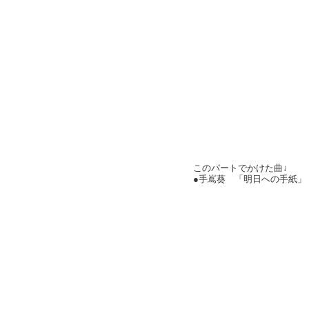
このパートでかけた曲↓
●手嶌葵 「明日への手紙」