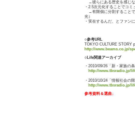
→彼らにある歴史を感じな
・2.5次元化することでコ
→有限個に分割することで
光）
・実在するんだ、とファン
text by L
○参考URL
TOKYO CULTURE STORY po
http://www.beams.co.jp/spe
○Life関連アーカイブ
・2010/09/26「新・家族の
http://www.tbsradio.jp/li
・2010/10/24「情報社
http://www.tbsradio.jp/li
参考資料＆選曲↓