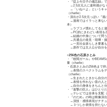
・『掟上今日子の備忘録』
→2.5次元人に違和感がな
→「いねーよ」というキャ
（charlie）
・演出が2.5次元っぽい『逃げ恥
→漫画ではイラっと来ない
本）
→ラブコメ慣れしてると違
→PC的にきわどい表現を2
→結婚の中身について問う
→共通点の発見・喧嘩・接
→一見社会派らしき要素も
→原作では主人公が自分を2
○256色の石原さとみ
・『校閲ガール』やBEAM
量（charlie）
・石原さとみの256色まで
→表情のスペクトラムをデ
（charlie）
→生まれたときから自分の
→表情を作れない昔の人とJKの
→自分の身体をきちんと分割し
・『進撃の巨人』はひとりだ
→テレビでは全体を支配（
・『のだめ』の時は映像演出が中
→演技・感情表現がナチュラル
→３つしか表情を持たない昭和