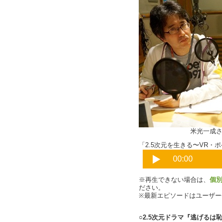
米光一成さん＆海
「2.5次元を生きる〜VR・ポ
※再生できない場合は、
個
ださい。
※最新エピソードはユーザ
○2.5次元ドラマ『逃げるは