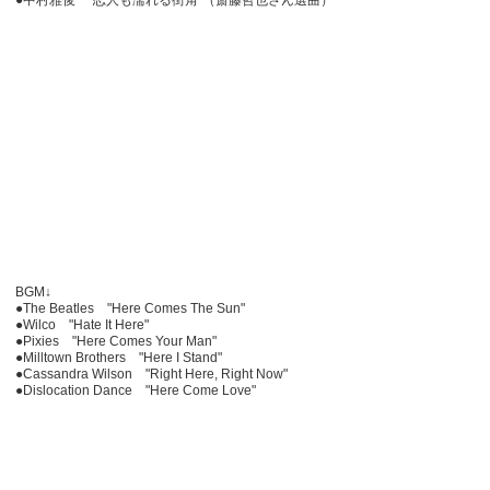
●中村雅俊 "恋人も濡れる街角"（斎藤哲也さん選曲）
BGM↓
●The Beatles "Here Comes The Sun"
●Wilco "Hate It Here"
●Pixies "Here Comes Your Man"
●Milltown Brothers "Here I Stand"
●Cassandra Wilson "Right Here, Right Now"
●Dislocation Dance "Here Come Love"