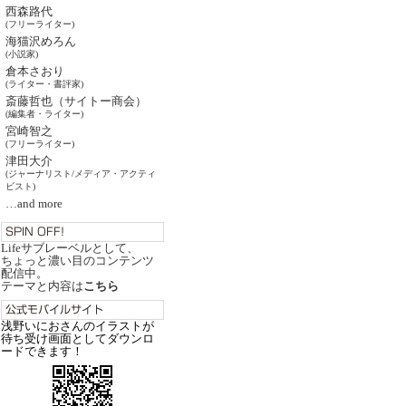
西森路代
(フリーライター)
海猫沢めろん
(小説家)
倉本さおり
(ライター・書評家)
斎藤哲也（サイトー商会）
(編集者・ライター)
宮崎智之
(フリーライター)
津田大介
(ジャーナリスト/メディア・アクティ
ビスト)
…and more
Lifeサブレーベルとして、
ちょっと濃い目のコンテンツ
配信中。
テーマと内容は
こちら
浅野いにおさんのイラストが
待ち受け画面としてダウンロ
ードできます！