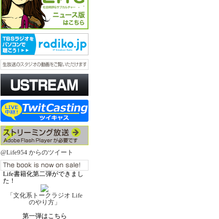
@Life954 からのツイート
Life書籍化第二弾ができまし
た！
「文化系トークラジオ Life
のやり方」
第一弾はこちら