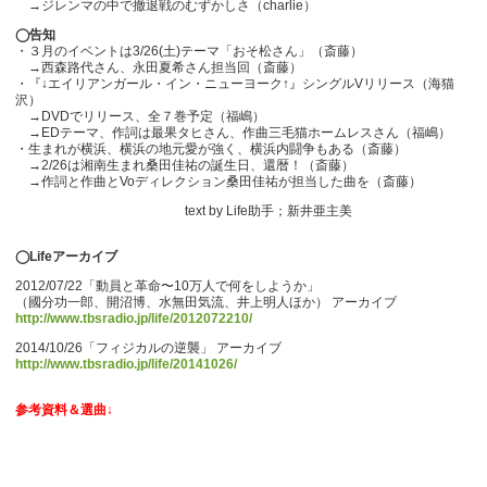
→ジレンマの中で撤退戦のむずかしさ（charlie）
◯告知
・３月のイベントは3/26(土)テーマ「おそ松さん」（斎藤）
→西森路代さん、永田夏希さん担当回（斎藤）
・『↓エイリアンガール・イン・ニューヨーク↑』シングルVリリース（海猫
沢）
→DVDでリリース、全７巻予定（福嶋）
→EDテーマ、作詞は最果タヒさん、作曲三毛猫ホームレスさん（福嶋）
・生まれが横浜、横浜の地元愛が強く、横浜内闘争もある（斎藤）
→2/26は湘南生まれ桑田佳祐の誕生日、還暦！（斎藤）
→作詞と作曲とVoディレクション桑田佳祐が担当した曲を（斎藤）
text by Life助手；新井亜主美
◯Lifeアーカイブ
2012/07/22「動員と革命〜10万人で何をしようか」
（國分功一郎、開沼博、水無田気流、井上明人ほか） アーカイブ
http://www.tbsradio.jp/life/2012072210/
2014/10/26「フィジカルの逆襲」 アーカイブ
http://www.tbsradio.jp/life/20141026/
参考資料＆選曲↓