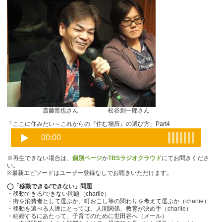
斎藤哲也さん 松谷創一郎さん
「ここに住みたい～これからの『住む場所』の選び方」Part4
※再生できない場合は、
個別ページ
か
TBSラジオクラウド
にてお聞きくださ
い。
※最新エピソードはユーザー登録なしでお聴きいただけます。
◯「移動できる/できない」問題
・移動できる/できない問題（charlie）
・街を消費者として選ぶか、町おこし等の関わりを考えて選ぶか（charlie）
・移動を選べる人達にとっては、人間関係、教育が決め手（charlie）
・結婚するにあたって、子育てのために世田谷へ（メール）