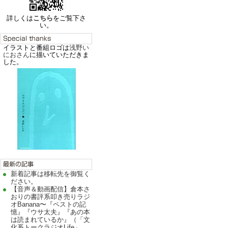
詳しくは
こちら
をご覧下さ
い。
イラストと番組ロゴは
浅野い
におさん
に描いていただきま
した。
新着記事は移転先を御覧く
ださい。
【音声＆動画配信】倉本さ
おりの書評系叩き売りラジ
オBanana〜『ペストの記
憶』『ウサ太夫』『あの本
は読まれているか』（「文
化系トークラジオLife」