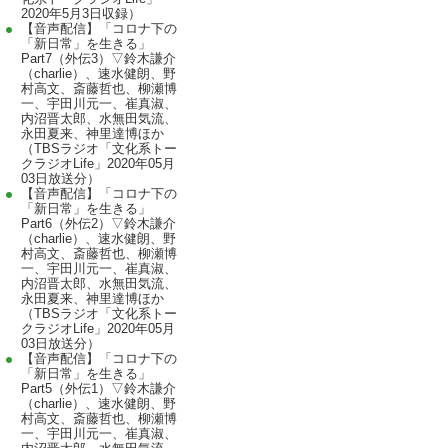
2020年5月3日収録）
【音声配信】「コロナ下の
「新日常」を生きる」
Part7（外伝3）▽鈴木謙介
（charlie）、速水健朗、野
村高文、斎藤哲也、柳瀬博
一、宇田川元一、崔真淑、
内沼晋太郎、水無田気流、
永田夏来、神里達博ほか
（TBSラジオ「文化系トー
クラジオLife」2020年05月
03日放送分）
【音声配信】「コロナ下の
「新日常」を生きる」
Part6（外伝2）▽鈴木謙介
（charlie）、速水健朗、野
村高文、斎藤哲也、柳瀬博
一、宇田川元一、崔真淑、
内沼晋太郎、水無田気流、
永田夏来、神里達博ほか
（TBSラジオ「文化系トー
クラジオLife」2020年05月
03日放送分）
【音声配信】「コロナ下の
「新日常」を生きる」
Part5（外伝1）▽鈴木謙介
（charlie）、速水健朗、野
村高文、斎藤哲也、柳瀬博
一、宇田川元一、崔真淑、