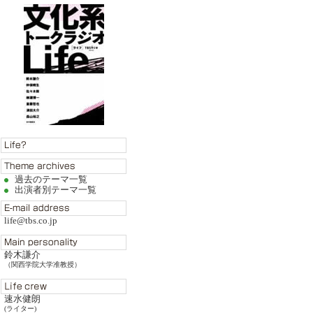
過去のテーマ一覧
出演者別テーマ一覧
life@tbs.co.jp
鈴木謙介
（関西学院大学准教授）
速水健朗
(ライター)