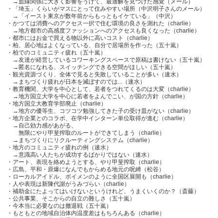
→血縁関係に大きく影響をうけて、最適解を見つけた感覚（メール）
・「埼玉」くらいがマスにとって住みやすい場所（中沢明子さんのメール）
→「イースト東京が数年前からもっともイケている」（中沢）
・かつては消費へのアクセス一択で住む環境の良さを測れた（charlie）
→地方都市の高感度ファッションへのアクセスも良くなった（charlie）
・都市にはお金で買える物以外に高いコスト（charlie）
・柏、居心地はよくなっている、自分で居場所を作った（五十嵐）
・柏でのコミュニティ疲れ（五十嵐）
→友達が経営しているコワーキングスペースで原稿は書けない（五十嵐）
→匿名になれる、スイッチングできる空間がほしい（五十嵐）
・観光資源づくり、全体で見ると失敗していることが多い（速水）
→まちづくり疲れが日本を滅ぼすのでは...（速水）
・教育機関、大学を中心として、若者をつれてくるのは大変（charlie）
→地方国立大学を中心に若者をよんでこい、が国の方針（charlie）
・地方国立大教育学部廃止（charlie）
→地方の優等生、コツコツ勉強してきた子の受け皿がない（charlie）
・地方企業とのコラボ、在学中インターン単位取得が進む（charlie）
→自己効力感があがる、
無限にやり甲斐搾取のルートができてしまう（charlie）
→まちづくりにリクルーティングシステム（charlie）
・地方のコミュニティ疲れの例（速水）
→意識高い人たちが成功するばかりではない（速水）
・アート、表現を絡めようとする、やり甲斐搾取（charlie）
・広島、平和・原爆になんでもからめる地元の呪縛（松谷）
・ローカルアイドル、ボイメンのように全国区展開も（charlie）
・人や表現は新陳代謝がうみづらい（charlie）
・補助金にたよってはいけないというけれど、うまくいくのか？（斎藤）
・公共事業、そこからの自立の難しさ（五十嵐）
・今本当に必要なのは撤退戦（五十嵐）
・もともとの地域自治体内温度差はもちろんある（charlie）