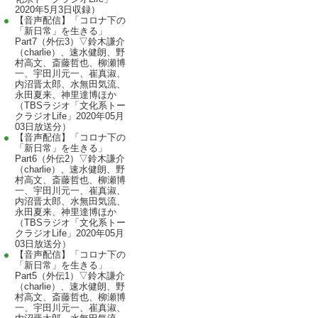
2020年5月3日収録）
【音声配信】「コロナ下の
「新日常」を生きる」
Part7（外伝3）▽鈴木謙介
（charlie）、速水健朗、野
村高文、斎藤哲也、柳瀬博
一、宇田川元一、崔真淑、
内沼晋太郎、水無田気流、
永田夏来、神里達博ほか
（TBSラジオ「文化系トー
クラジオLife」2020年05月
03日放送分）
【音声配信】「コロナ下の
「新日常」を生きる」
Part6（外伝2）▽鈴木謙介
（charlie）、速水健朗、野
村高文、斎藤哲也、柳瀬博
一、宇田川元一、崔真淑、
内沼晋太郎、水無田気流、
永田夏来、神里達博ほか
（TBSラジオ「文化系トー
クラジオLife」2020年05月
03日放送分）
【音声配信】「コロナ下の
「新日常」を生きる」
Part5（外伝1）▽鈴木謙介
（charlie）、速水健朗、野
村高文、斎藤哲也、柳瀬博
一、宇田川元一、崔真淑、