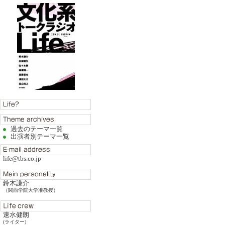
過去のテーマ一覧
出演者別テーマ一覧
life@tbs.co.jp
鈴木謙介
（関西学院大学准教授）
速水健朗
(ライター)