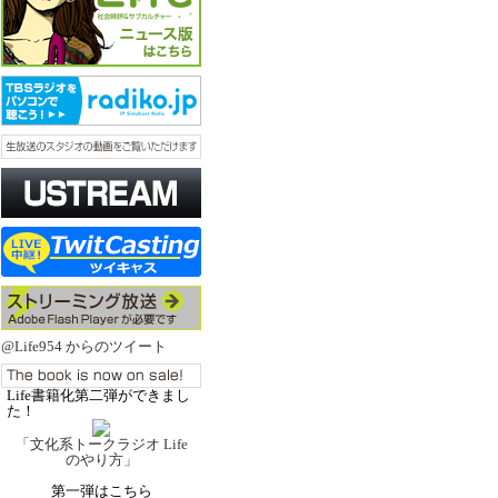
@Life954 からのツイート
Life書籍化第二弾ができまし
た！
「文化系トークラジオ Life
のやり方」
第一弾はこちら