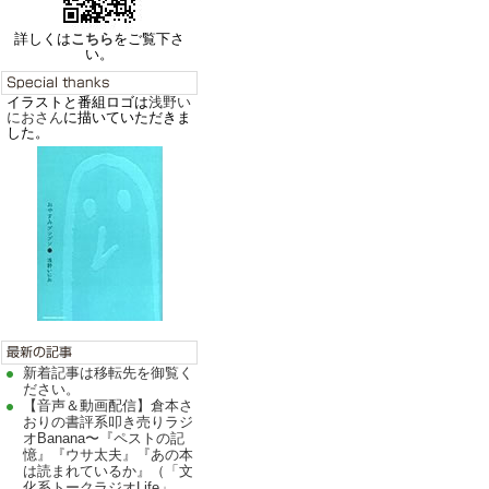
詳しくは
こちら
をご覧下さ
い。
イラストと番組ロゴは
浅野い
におさん
に描いていただきま
した。
新着記事は移転先を御覧く
ださい。
【音声＆動画配信】倉本さ
おりの書評系叩き売りラジ
オBanana〜『ペストの記
憶』『ウサ太夫』『あの本
は読まれているか』（「文
化系トークラジオLife」