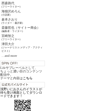
西森路代
(フリーライター)
海猫沢めろん
(小説家)
倉本さおり
(ライター・書評家)
斎藤哲也（サイトー商会）
(編集者・ライター)
宮崎智之
(フリーライター)
津田大介
(ジャーナリスト/メディア・アクティ
ビスト)
…and more
Lifeサブレーベルとして、
ちょっと濃い目のコンテンツ
配信中。
テーマと内容は
こちら
浅野いにおさんのイラストが
待ち受け画面としてダウンロ
ードできます！