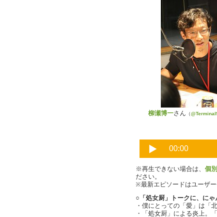
柳瀬博一
さん
（
@Terminal
※再生できない場合は、
個
ださい。
※最新エピソードはユーザ
○「処女厨」トークに、にゃ
・僕にとっての「愛」は「
・「処女厨」による炎上。