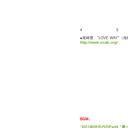
4
5
●尾崎豊 "LOVE WAY"
http://www.ozaki.org/
BGM↓
"2011年09月25日Part