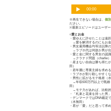
※再生できない場合は、
個
ださい。
※最新エピソードはユーザ
○愛とお金
・愛ゆえに許せたことは遠
→愛を解消するのにもお金
・男女雇用機会均等法以降
→ラブホ代は何故か男が出すと
・愛と金に関する男女の認
→クラナド問題（charlie）
・産まない自由は勝ち得たが
田）
・若年層に専業主婦を求め
・ラブホが割り勘しやすく
・男性に拡がるモテ格差（
→年収600万円以上で既婚＋
田）
→モテ力があれば、比較的
・「札束と花束を持った男
・デンマークではDNA鑑定
（水無田）
・君が「愛」だと思って求