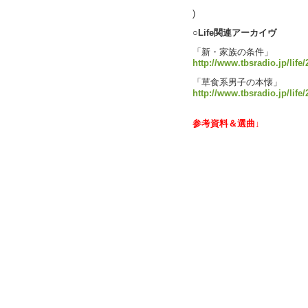
text b
)
○Life関連アーカイヴ
「新・家族の条件」
http://www.tbsradio.jp/life
「草食系男子の本懐」
http://www.tbsradio.jp/life
参考資料＆選曲↓