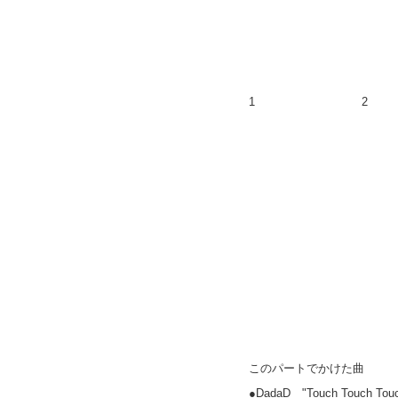
1
2
このパートでかけた曲
●DadaD "Touch Touch To