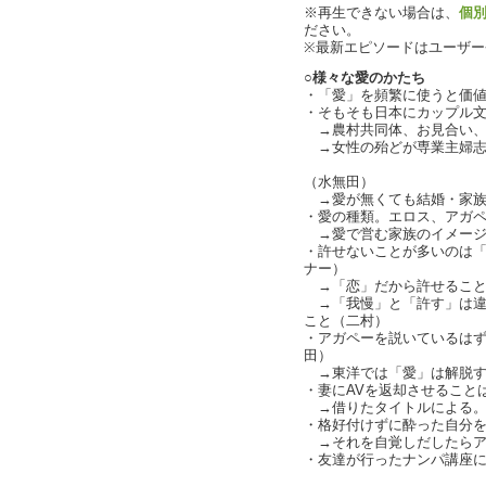
※再生できない場合は、
個
ださい。
※最新エピソードはユーザ
○様々な愛のかたち
・「愛」を頻繁に使うと価
・そもそも日本にカップル
→農村共同体、お見合い、専
→女性の殆どが専業主婦志
ほぼ専業主婦
（水無田）
→愛が無くても結婚・家族
・愛の種類。エロス、アガペー
→愛で営む家族のイメージが先
・許せないことが多いのは
ナー）
→「恋」だから許せること
→「我慢」と「許す」は違
こと（二村）
・アガペーを説いているは
田）
→東洋では「愛」は解脱す
・妻にAVを返却させること
→借りたタイトルによる。二
・格好付けずに酔った自分
→それを自覚しだしたらア
・友達が行ったナンパ講座に