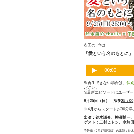
次回のLifeは
「愛という名のもとに」
※再生できない場合は、
個
ださい。
※最新エピソードはユーザ
9月25日（日） 深夜
25：00
※4月からスタートが30分
出演：鈴木謙介、柳瀬博一
ゲスト：二村ヒトシ、水無
予告編（9月17日収録）の出演：鈴