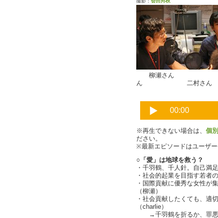
撮影：
会田邦秋
柳瀬さん 
ん 二村
※再生できない場合は、
個
ださい。
※最新エピソードはユーザ
○「愛」は地球を救う？
・千羽鶴、千人針。自己満
・社会的起業を目指す若者
・国際貢献に優秀な女性が
（柳瀬）
・社会貢献したくても、適
（charlie）
→千羽鶴を折るか、罪悪