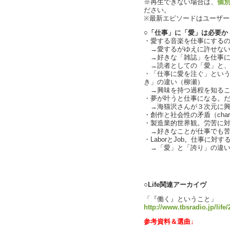
※再生できない場合は、
個
ださい。
※最新エピソードはユーザ
○「仕事」に「愛」は必要か
・愛する音楽を仕事にする
→愛するがゆえに許せない
→好きな「雑誌」を仕事に
→読者としての「愛」と、
・「仕事に愛を注ぐ」とい
き」の違い（柳瀬）
→興味を持つ過程を知るこ
・夢が叶うと仕事になる。
→海猫沢さんが３次元に興
・創作と社会性の矛盾（charl
・製造業的世界観。労苦に
→好きなことが仕事でも苦
・LaborとJob。仕事に
→「愛」と「誇り」の違い（ch
text by 
○Life関連アーカイヴ
「『働く』ということ」
http://www.tbsradio.jp/life
参考資料＆選曲↓