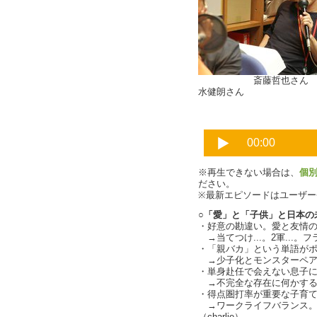
斎藤哲
水健朗さん
※再生できない場合は、
個
ださい。
※最新エピソードはユーザ
○「愛」と「子供」と日本の
・好意の勘違い。愛と友情
→当てつけ...。2軍...。フ
・「親バカ」という単語がポジ
→少子化とモンスターペア
・単身赴任で会えない息子
→不完全な存在に何かする
・得点圏打率が重要な子育
→ワークライフバランス。