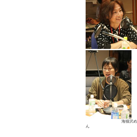
海猫沢めろ
ん 水無