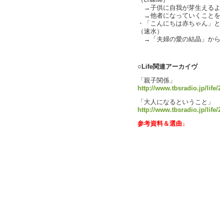
（charlie）
→子供に自我が芽生えるよ
→他者になっていくことを
・「こんにちは赤ちゃん」とh
（速水）
→「夫婦の愛の結晶」から
text by 
○Life関連アーカイヴ
「親子関係」
http://www.tbsradio.jp/life
「大人になるということ」
http://www.tbsradio.jp/life
参考資料＆選曲↓