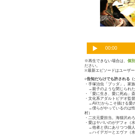
※再生できない場合は、
個
ださい。
※最新エピソードはユーザ
○告知だらけでも許される（
・手塚治虫「ブッダ」。家族愛
→親子のような閉じられた「愛
・「愛に生き、愛に死ぬ」
・文化系アダルトビデオ監
→AVだからこそ描ける愛の不条
→僕らがやっているのは性
村）
・二次元愛担当。海猫沢め
・愛はヤバいのがデフォ（
→他者と供にありつつ個人
→ハイデガーとエヴァ（水