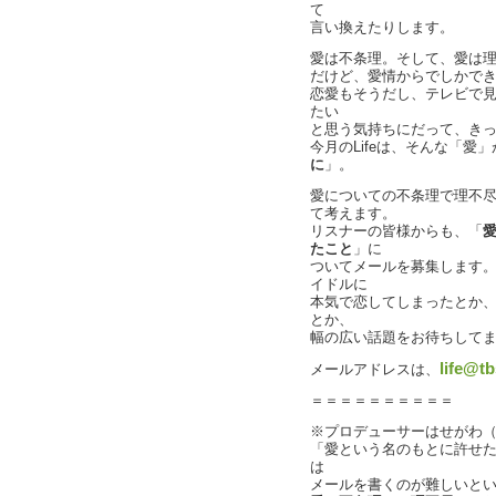
て
言い換えたりします。
愛は不条理。そして、愛は
だけど、愛情からでしかで
恋愛もそうだし、テレビで
たい
と思う気持ちにだって、き
今月のLifeは、そんな「愛
に
」。
愛についての不条理で理不
て考えます。
リスナーの皆様からも、「
たこと
」に
ついてメールを募集します
イドルに
本気で恋してしまったとか
とか、
幅の広い話題をお待ちして
life@tb
メールアドレスは、
＝＝＝＝＝＝＝＝＝＝
※プロデューサーはせがわ
「愛という名のもとに許せ
は
メールを書くのが難しいと