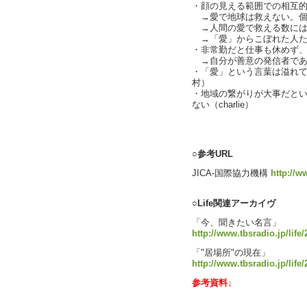
・顔の見える範囲での相互
→愛で地球は救えない。個
→人間の愛で救える数には限界
→「愛」からこぼれた人たちを
・非常勤だと仕事も休めず
→自分が善意の発信者であ
・「愛」という言葉は溢れ
村）
・地域の繋がりが大事だと
ない（charlie）
text by 
○参考URL
JICA-国際協力機構
http://ww
○Life関連アーカイヴ
「今、聞きたい名言」
http://www.tbsradio.jp/life
「"居場所"の現在」
http://www.tbsradio.jp/life
参考資料↓