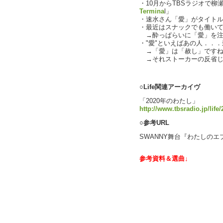
・10月からTBSラジオで柳
Termina
l」
・速水さん「愛」がタイト
・最近はスナックでも働い
→酔っぱらいに「愛」を注
・"愛"といえばあの人．．
→「愛」は「赦し」ですね
→それストーカーの反省じ
text by 
○Life関連アーカイヴ
「2020年のわたし」
http://www.tbsradio.jp/life
○参考URL
SWANNY舞台『わたしの
参考資料＆選曲↓