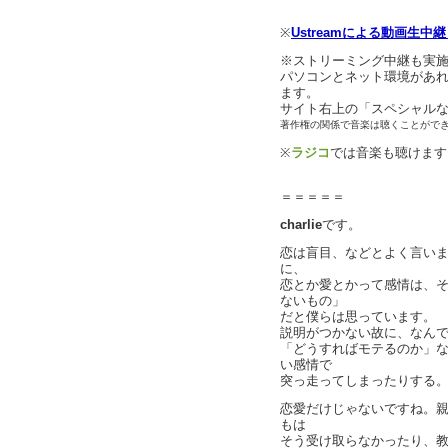
※
Ustreamによる動画生中
※ストリーミング中継も実
パソコンとネット環境があ
ます。
サイト右上の「スペシャル
著作権の関係で音楽は聴くことがで
※
ラジコ
では音楽も聴けます
＝＝＝＝＝
charlie
です。
恋は盲目、などとよく言い
に、
恋とか愛とかって感情は、
ないもの」
だと僕らは思っています。
説明がつかない故に、なん
「どうすればモテるのか」
い感情で
突っ走ってしまったりする
恋愛だけじゃないですね。
もは
そう受け取らなかったり、