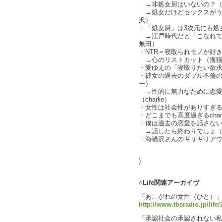
→非処女厨はいないの？（
→処女だけどセックスがう
沢）
・「処女厨」は3次元にも処
→江戸時代だと「こなれて
無田）
・NTR＝寝取られモノが好き（c
→心のリストカット（海猫
・愛ゆえの「寝取りたい欲
・彼女の過去のダブル不倫の告
ー）
→性的に無力なために恋愛
（charlie）
・女性は社会性がありすぎ
・どこまでも高度過ぎるchar
・僕は過去の恋愛を話さな
→話したら終わりでしょ（
・海猫沢さんのギリギリアウ
text b
)
○Life関連アーカイヴ
「あこがれの女性（ひと）
http://www.tbsradio.jp/life
「承認社会の承認されない