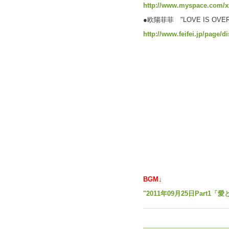
http://www.myspace.com/
●欧陽菲菲 "LOVE IS O
http://www.feifei.jp/page/di
BGM↓
"2011年09月25日Part