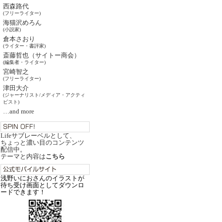
西森路代
(フリーライター)
海猫沢めろん
(小説家)
倉本さおり
(ライター・書評家)
斎藤哲也（サイトー商会）
(編集者・ライター)
宮崎智之
(フリーライター)
津田大介
(ジャーナリスト/メディア・アクティ
ビスト)
…and more
Lifeサブレーベルとして、
ちょっと濃い目のコンテンツ
配信中。
テーマと内容は
こちら
浅野いにおさんのイラストが
待ち受け画面としてダウンロ
ードできます！