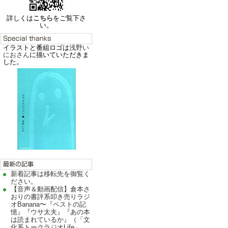
詳しくは
こちら
をご覧下さ
い。
イラストと番組ロゴは
浅野い
におさん
に描いていただきま
した。
新着記事は移転先を御覧く
ださい。
【音声＆動画配信】倉本さ
おりの書評系叩き売りラジ
オBanana〜『ペストの記
憶』『ウサ太夫』『あの本
は読まれているか』（「文
化系トークラジオLife」