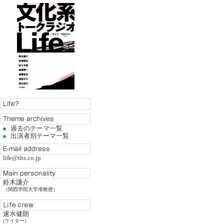
過去のテーマ一覧
出演者別テーマ一覧
life@tbs.co.jp
鈴木謙介
（関西学院大学准教授）
速水健朗
(ライター)