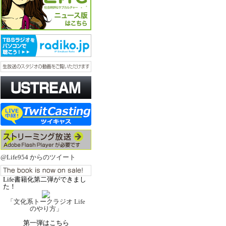
@Life954 からのツイート
Life書籍化第二弾ができまし
た！
「文化系トークラジオ Life
のやり方」
第一弾はこちら