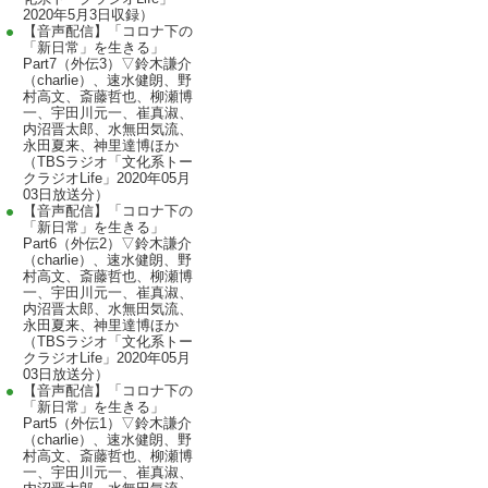
2020年5月3日収録）
【音声配信】「コロナ下の
「新日常」を生きる」
Part7（外伝3）▽鈴木謙介
（charlie）、速水健朗、野
村高文、斎藤哲也、柳瀬博
一、宇田川元一、崔真淑、
内沼晋太郎、水無田気流、
永田夏来、神里達博ほか
（TBSラジオ「文化系トー
クラジオLife」2020年05月
03日放送分）
【音声配信】「コロナ下の
「新日常」を生きる」
Part6（外伝2）▽鈴木謙介
（charlie）、速水健朗、野
村高文、斎藤哲也、柳瀬博
一、宇田川元一、崔真淑、
内沼晋太郎、水無田気流、
永田夏来、神里達博ほか
（TBSラジオ「文化系トー
クラジオLife」2020年05月
03日放送分）
【音声配信】「コロナ下の
「新日常」を生きる」
Part5（外伝1）▽鈴木謙介
（charlie）、速水健朗、野
村高文、斎藤哲也、柳瀬博
一、宇田川元一、崔真淑、