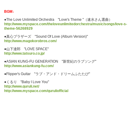
BGM↓
●The Love Unlimited Orchestra "Love's Theme "（速水さん選曲）
http://www.myspace.com/theloveunlimitedorchestra/music/songs/love-s-
theme-56268929
●真心ブラザーズ "Sound Of Love (Album Version)"
http://www.magokorobros.com/
●山下達郎 "LOVE SPACE"
http://www.tatsuro.co.jp/
●ASIAN KUNG-FU GENERATION "新世紀のラブソング"
http://www.asiankung-fu.com/
●Flipper's Guitar "ラブ・アンド・ドリームふたたび"
●くるり "Baby I Love You"
http://www.quruli.net/
http://www.myspace.com/quruliofficial