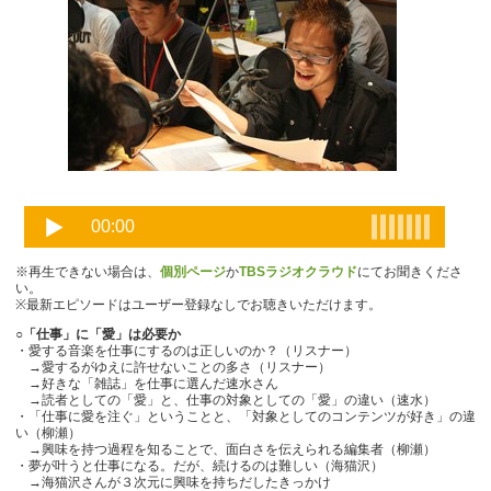
※再生できない場合は、
個別ページ
か
TBSラジオクラウド
にてお聞きくださ
い。
※最新エピソードはユーザー登録なしでお聴きいただけます。
○「仕事」に「愛」は必要か
・愛する音楽を仕事にするのは正しいのか？（リスナー）
→愛するがゆえに許せないことの多さ（リスナー）
→好きな「雑誌」を仕事に選んだ速水さん
→読者としての「愛」と、仕事の対象としての「愛」の違い（速水）
・「仕事に愛を注ぐ」ということと、「対象としてのコンテンツが好き」の違
い（柳瀬）
→興味を持つ過程を知ることで、面白さを伝えられる編集者（柳瀬）
・夢が叶うと仕事になる。だが、続けるのは難しい（海猫沢）
→海猫沢さんが３次元に興味を持ちだしたきっかけ