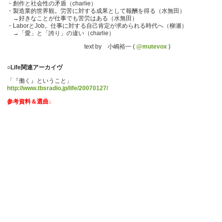
・創作と社会性の矛盾（charlie）
・製造業的世界観。労苦に対する成果として報酬を得る（水無田）
→好きなことが仕事でも苦労はある（水無田）
・LaborとJob。仕事に対する自己肯定が求められる時代へ（柳瀬）
→「愛」と「誇り」の違い（charlie）
text by 小嶋裕一 (
@mutevox
)
○Life関連アーカイヴ
「『働く』ということ」
http://www.tbsradio.jp/life/20070127/
参考資料＆選曲↓