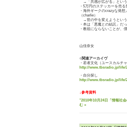
→「共感が広がる」という言
・5万円のステッカーを売る気は
・海外ギークのcrazyな発
（charlie）
→世の中を変えようというタイ
・本は「悪魔との結託」だ
・教祖にならないことが、
text b
山佳奈女
○関連アーカイヴ
・若者文化（ユースカルチ
http://www.tbsradio.jp/life
・自分探し
http://www.tbsradio.jp/life
↓参考資料
"2010年10月24日「情報社
む »