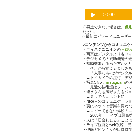
※再生できない場合は、
個
ださい。
※最新エピソードはユーザ
○コンテンツからコミュニケ
・ディスクユニオンの
＋20
・写真はデジタルよりもフ
・デジカメでの補助機能の
・補助機能があった方がオ
→そこから覚える楽しさも
→「大事なものがデジタル化で
→トイカメラの流行、デジタ
・写真SNS：
instagr.am
の
→最近の技術話はソーシャ
・速水さんも濱野さんもジ
→東京の人はホントに...（ch
・Nike＋のコミュニケーシ
・実はネットで音楽を買わ
→コピーできない体験のニ
→2009年、ライブは最高
・人は「居合わせる」こと
・ライブ視聴とweb視聴、
・伊藤ガビンさんが口ロロ