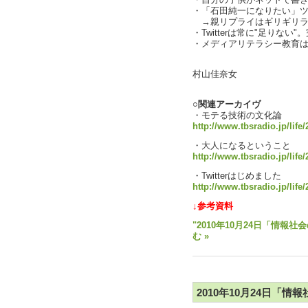
・自分の子供がネットで書き込
・「石田純一になりたい」
→親リプライはギリギリラ
・Twitterは常に"足りな
・メディアリテラシー教育は順
text b
村山佳奈女
○関連アーカイヴ
・モテる技術の文化論
http://www.tbsradio.jp/lif
・大人になるということ
http://www.tbsradio.jp/life
・Twitterはじめました
http://www.tbsradio.jp/life/
↓参考資料
"2010年10月24日「情報社
む »
2010年10月24日「情