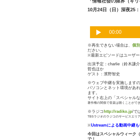
「情報社会の限界（ギリ
10月24日（日）深夜25：3
※再生できない場合は、
個
ださい。
※最新エピソードはユーザ
出演予定：charlie（鈴
哲也ほか
ゲスト：濱野智史
※ウェブ中継を実施します
パソコンとネット環境があ
ます。
サイト右上の「スペシャル
著作権の関係で音楽は聴くことがで
※ラジコ
http://radiko.jp
/で
TBSラジオのラジコのサービスエリ
※
Ustreamによる動画中継
今回はスペシャルウィーク
で！