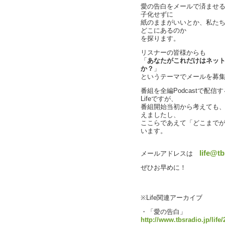
愛の告白をメールで済ませ
子化せずに
紙のままがいいとか、私た
どこにあるのか
を探ります。
リスナーの皆様からも
「
あなたがこれだけはネッ
か？
」
というテーマでメールを募
番組を全編Podcastで配
Lifeですが、
番組開始当初から考えても
えましたし、
ここらであえて「どこまで
います。
life@tb
メールアドレスは
ぜひお早めに！
※Life関連アーカイブ
・「愛の告白」
http://www.tbsradio.jp/life