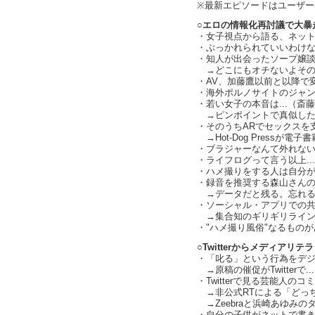
※最新エピソードはユーザ
○エロの情報化再討議で大暴走
・女子視点から語る、ネッ
・ぶっかれられていいわけ
・知人が出会ったソープ嬢
→どこにもオチないよその話
・AV、加藤鷹以前と以降で
・海外ポルノサイトのジャ
・若い女子の本音は...（斎
→ピンポイントで真似した
・そのうちARでセックスを
→Hot-Dog Pressが電子
・ブラジャーなんて外れな
・ライフログって言う以上...ハ
・ハメ撮りをする人は自分
・録音を推奨する森山さん
→データだと残る。忘れる
・ソーシャル・アプリでの共有.
→集合知のギリギリライン
・"ハメ撮り風俗"なるもの
○Twitterからメディアリ
・「叱る」という行為をデ
→原稿の催促がTwitterで.
・Twitterで見る芸能人のコ
→非公式RTによる「どっ
→Zeebraと浜崎あゆみのタレ