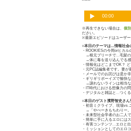
※再生できない場合は、
個
ださい。
※最新エピソードはユーザ
○本日のテーマは...情報社
・ROOKIESの今岡orヒカル
→根元ブリーチで...毛髪の規
→体に毒を送り込んでる感
・情報化はどこまでOK？ 
・元PC誌編集者です。妻が
・メールでのお詫びは是か
・ギリギリボーイズで愉快
→譲れないラインは相当な
・IT時代における想像力の
・デジタルと雑誌と...つく
○本日のゲスト濱野智史さん
・初音ミクライブ、現場vs
→「やべーきもちわりー。且
・未来型社会学者のお二人で.
・簡単に手に入るエロには
・有害コンテンツ...エロと出会
・ミッションとしてのエロ