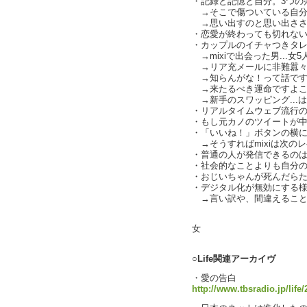
・記録と記憶と自分。3つの落差
→そこで傷ついている自分
→思い出すのと思い出ささ
・恋愛が終わっても切れない関
・カップルのイチャつきタ
→mixiで出会った男...
→リア充メールに非難囂
→知らんがな！って話です
→来たるべき運命ですよこ
→新手のスワッピング...
・リアルタイムウェブ流行
・もし元カノのツイートが中3で
・「いいね！」ボタンの横
→そうすればmixiは次のレ
・普通の人が発信できるの
・社会的なことよりも自分の痛み
・おじいちゃんが死んだら
・デジタル化が無効にする様々な
→言い訳や、間違えること.
text by
女
○Life関連アーカイヴ
・愛の告白
http://www.tbsradio.jp/life