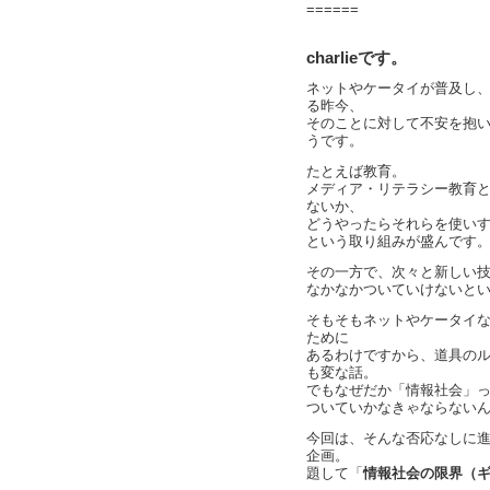
======
charlieです。
ネットやケータイが普及し
る昨今、
そのことに対して不安を抱
うです。
たとえば教育。
メディア・リテラシー教育
ないか、
どうやったらそれらを使い
という取り組みが盛んです
その一方で、次々と新しい
なかなかついていけないと
そもそもネットやケータイ
ために
あるわけですから、道具の
も変な話。
でもなぜだか「情報社会」
ついていかなきゃならない
今回は、そんな否応なしに
企画。
題して「
情報社会の限界（