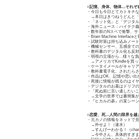
○記憶、身体、物体...それ
・今日も今日とてカトキチなう（
→本日はきつねうどんと「
・「ネット化」と「デジタ
・海外ニュース：ハイテク
・数年前のNスペで衝撃、サイボ
・Brain Machine Interface
・試験対策は持ち込みノー
・機械センサー、五感全て
・教科書のデジタル化も反
・弱視の立場から...様々
→アメリカでKindleを買
・ケータイメールがキャリア内
・教科書電子化、されたらさ
・作品はOK、記憶や思い出
・死後に情報が残るのはイ
・デジタルのお墓はドリフ
・「死ぬ前に言い遺したい
→文学の世界では書簡集が
・『ヒカルの碁』の某シー
○恋愛、死...人間の限界を
・元カノの情報をネットで
→外せよ！（速水）
→すんげーわかる！（charl
→今中さん、具体的すぎま