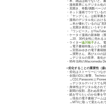
・本、雑誌は紙でないと。
・漫画業界にもデジタル化の波
・見開き、奇数/偶数ページ
・ネット漫画でウケているのは四
・「ヤングくん」は鉛筆書
・漫画のデジタル化におけ
→本が優れているのは"見開き
→見開き表現というギリギ
・『ワンピース』がYouTube
・ケータイ漫画の新体験（
→20、30代女性に売れるエロ
・ライター
澁川祐子
さん、
→電子書籍特集ムックを紙
→宮部みゆきの電子書籍観
→濱野さん、再びエロの話
→デジタルの世界、進化が
・95年当時のMacromedia 
○劣化することの重要性（森
・劣化はストーリーにつな
・全国のDJに衝撃、Technics
→CDJ,PanasonicとPion
→デジタルデバイスでも同じこ
・身体性はデジタル化されても残
・新聞の役割...思わぬ世界
・紙を守りたいのか仕事を守りた
→現在の電子書籍ブームは
→MTVに取って変わられて