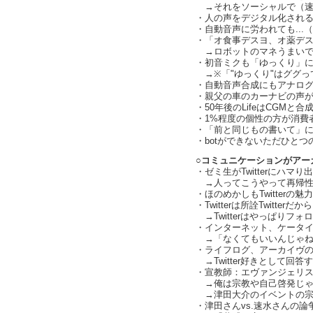
→それをソーシャルで（速
・人の声をデジタル化され
・自動音声に労われても...
・「オ食事デスヨ、オ薬デスヨ」
→ロボットのマネうまいです
・初音ミクも「ゆっくり」に
→※「"ゆっくり"はググっ
・自動音声合成にもアナロ
・親父の車のカーナビの声
・50年後のLifeはCGMと合
・1%程度の個性の方が消費者の
・「前と同じもの書いて」
・botができないただひとつ
○コミュニケーションがアー
・ゼミ生がTwitterにハマり出して
→人ってこうやって再帰性が高
・ほのめかしもTwitterの
・Twitterは所詮Twitter
→Twitterはやっぱりフ
・インターネット、ケータイ否定
→「なくてもいいんじゃね？」
・ライフログ、アーカイヴ
→Twitter好きとして回答す
・宣教師：エヴァンジェリストが
→俺は宗教や自己啓発じゃ
→津田大介のイベントの宗教
・津田さんvs.速水さんの論