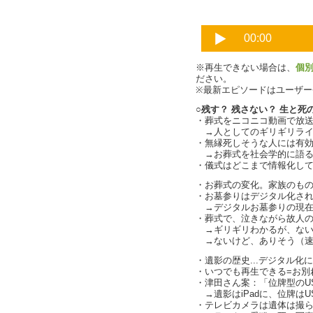
※再生できない場合は、
個
ださい。
※最新エピソードはユーザ
○残す？ 残さない？ 生と死
・葬式をニコニコ動画で放
→人としてのギリギリライン
・無縁死しそうな人には有
→お葬式を社会学的に語ると...
・儀式はどこまで情報化し
・お葬式の変化。家族のものか
・お墓参りはデジタル化さ
→デジタルお墓参りの現在
・葬式で、泣きながら故人の顔を写
→ギリギリわかるが、ない！（c
→ないけど、ありそう（速
・遺影の歴史...デジタル化
・いつでも再生できる=お別れが
・津田さん案：「位牌型のUS
→遺影はiPadに、位牌はU
・テレビカメラは遺体は撮