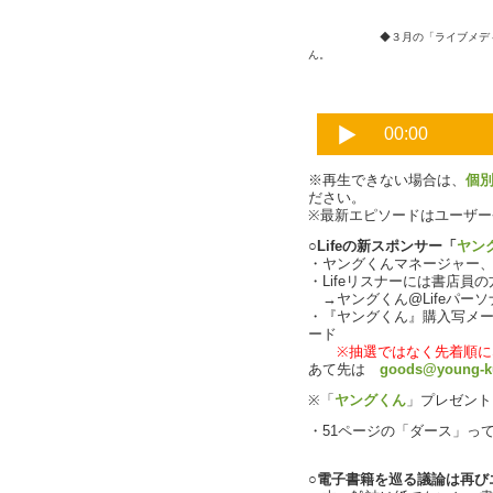
◆３月の「ライブメデ
ん。
※再生できない場合は、
個
ださい。
※最新エピソードはユーザ
○Lifeの新スポンサー「
ヤン
・ヤングくんマネージャー、B
・Lifeリスナーには書店員
→ヤングくん@Lifeパー
・『ヤングくん』購入写メ
ード
※抽選ではなく先着順に
あて先は
goods@young-k
※「
ヤングくん
」プレゼン
・51ページの「ダース」っ
○電子書籍を巡る議論は再び