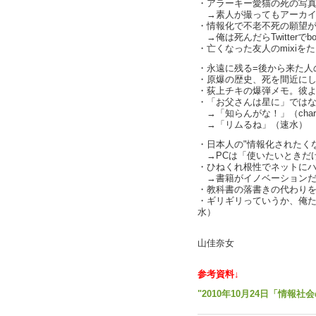
・アラーキー愛猫の死の写
→素人が撮ってもアーカイヴと
・情報化で不老不死の願望
→俺は死んだらTwitterで
・亡くなった友人のmixiを
・永遠に残る=後から来た人の
・原爆の歴史、死を間近に
・荻上チキの爆弾メモ。彼より
・「お父さんは星に」ではな
→「知らんがな！」（charl
→「リムるね」（速水）
・日本人の"情報化されたくない願
→PCは「使いたいときだけ」の
・ひねくれ根性でネットに
→書籍がイノベーションだっ
・教科書の落書きの代わりを語
・ギリギリっていうか、俺た
水）
text b
山佳奈女
参考資料↓
"2010年10月24日「情報社