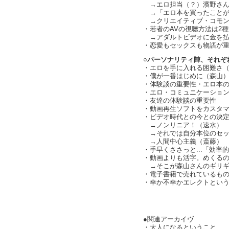
→エロ担当（？）濱野さん
→「エロ本を買ったことが
→クリエイティブ・コモン
・若者のAVの視聴方法は2
→アダルトビデオに金を払
・恋愛もセックスも物語が重要
○パーソナリティ陣、それぞ
・エロを手に入れる困難さ
・僕が一番はじめに（森山
・体験談の重要性・エロ本
・エロ・コミュニケーションがw
・友達の体験談の重要性
・動画再生ソフトをカスタ
・ビデオ時代との今との決定的な
→ノンリニア！（速水）
→それでは自分本位のセック
→人間中心主義（斎藤）
・手早くささっと...「効率的
・動画よりも活字。めくる
→そこが森山さんのギリギ
・電子書籍で売れているものの種
・幸か不幸かエレクトとい
text by 
●関連アーカイヴ
・大人になるということ