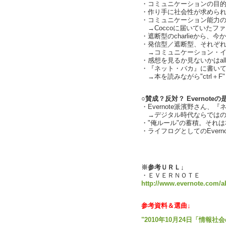
・コミュニケーションの目
・作り手に社会性が求めら
・コミュニケーション能力
→Coccoに届いていたファン
・遮断型のcharlieから、今
・発信型／遮断型、それぞれの売
→コミュニケーション・インタ
・感想を見るか見ないかはall o
・『ネット・バカ』に書い
→本を読みながら"ctrl＋F"
○賛成？反対？ Evernoteの
・Evernote派濱野さん、
→デジタル時代ならではの
・"俺ルール"の蓄積。それは本
・ライフログとしてのEvernote
text by 
※参考ＵＲＬ↓
・ＥＶＥＲＮＯＴＥ
http://www.evernote.com/ab
参考資料＆選曲↓
"2010年10月24日「情報社