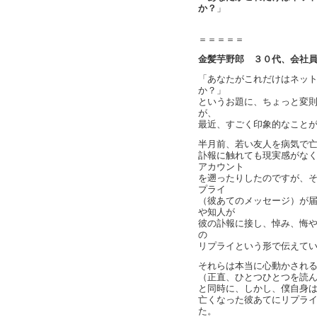
か？
」
＝＝＝＝＝
金髪芋野郎 ３０代、会社
「あなたがこれだけはネッ
か？」
というお題に、ちょっと変
が、
最近、すごく印象的なこと
半月前、若い友人を病気で
訃報に触れても現実感がなくボ
アカウント
を遡ったりしたのですが、
プライ
（彼あてのメッセージ）が
や知人が
彼の訃報に接し、悼み、悔やみ
の
リプライという形で伝えて
それらは本当に心動かされ
（正直、ひとつひとつを読
と同時に、しかし、僕自身はそ
亡くなった彼あてにリプラ
た。