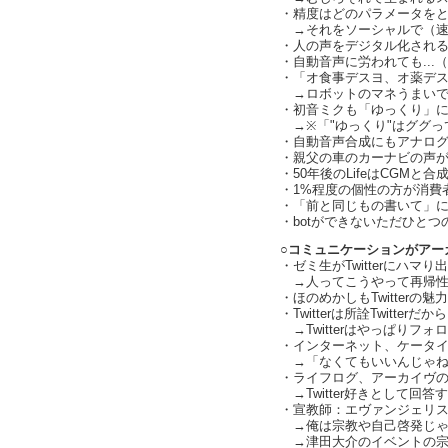
・精度はどのパラメータをとる
→それをソーシャルで（速
・人の声をデジタル化され
・自動音声に労われても...
・「オ食事デスヨ、オ薬デスヨ」
→ロボットのマネうまいです
・初音ミクも「ゆっくり」に
→※「"ゆっくり"はググっ
・自動音声合成にもアナロ
・親父の車のカーナビの声
・50年後のLifeはCGMと合
・1%程度の個性の方が消費者の
・「前と同じもの書いて」
・botができないただひとつ
○コミュニケーションがアー
・ゼミ生がTwitterにハマり出して
→人ってこうやって再帰性が高
・ほのめかしもTwitterの
・Twitterは所詮Twitter
→Twitterはやっぱりフ
・インターネット、ケータイ否定
→「なくてもいいんじゃね？」
・ライフログ、アーカイヴ
→Twitter好きとして回答す
・宣教師：エヴァンジェリストが
→俺は宗教や自己啓発じゃ
→津田大介のイベントの宗教