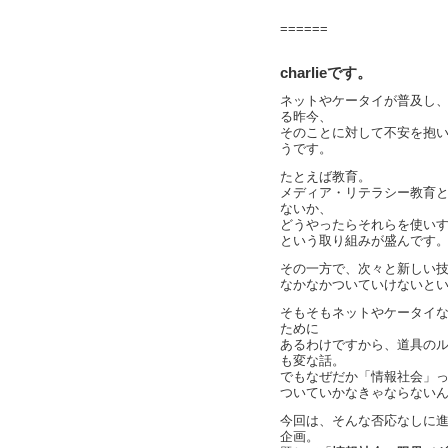
======
charlieです。
ネットやケータイが普及し
る昨今、
そのことに対して不安を抱
うです。
たとえば教育。
メディア・リテラシー教育
ないか、
どうやったらそれらを使い
という取り組みが盛んです
その一方で、次々と新しい
なかなかついていけないと
そもそもネットやケータイ
ために
あるわけですから、道具の
も変な話。
でもなぜだか「情報社会」
ついていかなきゃならない
今回は、そんな否応なしに
企画。