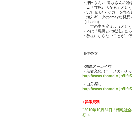
・津田さんvs.速水さんの論
→「共感が広がる」という言
・5万円のステッカーを売る気は
・海外ギークのcrazyな発
（charlie）
→世の中を変えようというタイ
・本は「悪魔との結託」だ
・教祖にならないことが、
text b
山佳奈女
○関連アーカイヴ
・若者文化（ユースカルチ
http://www.tbsradio.jp/life
・自分探し
http://www.tbsradio.jp/life
↓参考資料
"2010年10月24日「情報社
む »