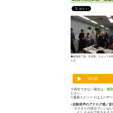
◆放送終了後、出演者・スタッフを前
んが。
※再生できない場合は、
個
ださい。
※最新エピソードはユーザ
○自動音声のアナログ感／音
・カラオケの採点マシンは
→むしろそれで生まれるス