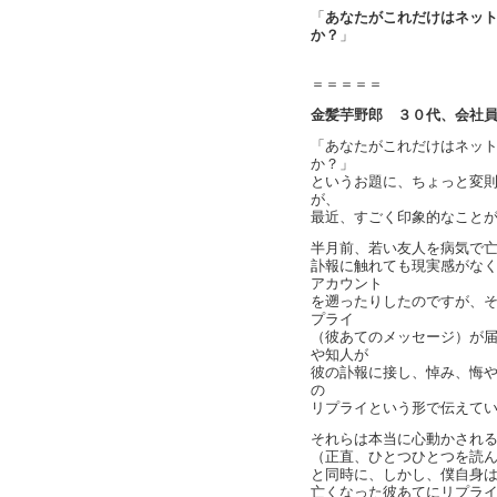
「
あなたがこれだけはネッ
か？
」
＝＝＝＝＝
金髪芋野郎 ３０代、会社
「あなたがこれだけはネッ
か？」
というお題に、ちょっと変
が、
最近、すごく印象的なこと
半月前、若い友人を病気で
訃報に触れても現実感がなくボ
アカウント
を遡ったりしたのですが、
プライ
（彼あてのメッセージ）が
や知人が
彼の訃報に接し、悼み、悔やみ
の
リプライという形で伝えて
それらは本当に心動かされ
（正直、ひとつひとつを読
と同時に、しかし、僕自身はそ
亡くなった彼あてにリプラ