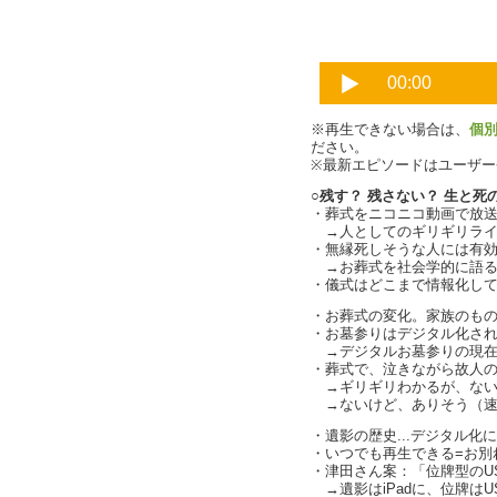
※再生できない場合は、
個
ださい。
※最新エピソードはユーザ
○残す？ 残さない？ 生と死
・葬式をニコニコ動画で放
→人としてのギリギリライン
・無縁死しそうな人には有
→お葬式を社会学的に語ると...
・儀式はどこまで情報化し
・お葬式の変化。家族のものか
・お墓参りはデジタル化さ
→デジタルお墓参りの現在
・葬式で、泣きながら故人の顔を写
→ギリギリわかるが、ない！（c
→ないけど、ありそう（速
・遺影の歴史...デジタル化
・いつでも再生できる=お別れが
・津田さん案：「位牌型のUS
→遺影はiPadに、位牌はU