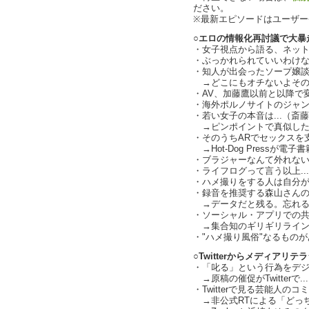
ださい。
※最新エピソードはユーザ
○エロの情報化再討議で大暴走
・女子視点から語る、ネッ
・ぶっかれられていいわけ
・知人が出会ったソープ嬢
→どこにもオチないよその話
・AV、加藤鷹以前と以降で
・海外ポルノサイトのジャ
・若い女子の本音は...（斎
→ピンポイントで真似した
・そのうちARでセックスを
→Hot-Dog Pressが電子
・ブラジャーなんて外れな
・ライフログって言う以上...ハ
・ハメ撮りをする人は自分
・録音を推奨する森山さん
→データだと残る。忘れる
・ソーシャル・アプリでの共有.
→集合知のギリギリライン
・"ハメ撮り風俗"なるもの
○Twitterからメディアリ
・「叱る」という行為をデ
→原稿の催促がTwitterで.
・Twitterで見る芸能人のコ
→非公式RTによる「どっ