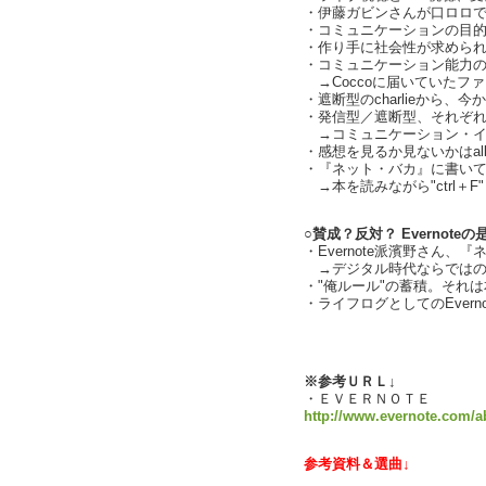
・伊藤ガビンさんが口ロロ
・コミュニケーションの目
・作り手に社会性が求めら
・コミュニケーション能力
→Coccoに届いていたファン
・遮断型のcharlieから、今
・発信型／遮断型、それぞれの売
→コミュニケーション・インタ
・感想を見るか見ないかはall o
・『ネット・バカ』に書い
→本を読みながら"ctrl＋F"
○賛成？反対？ Evernoteの
・Evernote派濱野さん、
→デジタル時代ならではの
・"俺ルール"の蓄積。それは本
・ライフログとしてのEvernote
text by 
※参考ＵＲＬ↓
・ＥＶＥＲＮＯＴＥ
http://www.evernote.com/ab
参考資料＆選曲↓