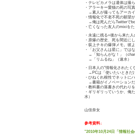
・テレビカメラは遺体は撮
・アラーキー愛猫の死の写
→素人が撮ってもアーカイヴと
・情報化で不老不死の願望
→俺は死んだらTwitterで
・亡くなった友人のmixiを
・永遠に残る=後から来た人の
・原爆の歴史、死を間近に
・荻上チキの爆弾メモ。彼より
・「お父さんは星に」ではな
→「知らんがな！」（charl
→「リムるね」（速水）
・日本人の"情報化されたくない願
→PCは「使いたいときだけ」の
・ひねくれ根性でネットに
→書籍がイノベーションだっ
・教科書の落書きの代わりを語
・ギリギリっていうか、俺た
水）
text b
山佳奈女
参考資料↓
"2010年10月24日「情報社