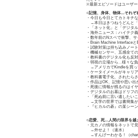
※最新エピソードはユーザ
○記憶、身体、物体...それ
・今日も今日とてカトキチなう（
→本日はきつねうどんと「
・「ネット化」と「デジタ
・海外ニュース：ハイテク
・数年前のNスペで衝撃、サイボ
・Brain Machine Interface
・試験対策は持ち込みノー
・機械センサー、五感全て
・教科書のデジタル化も反
・弱視の立場から...様々
→アメリカでKindleを買
・ケータイメールがキャリア内
・教科書電子化、されたらさ
・作品はOK、記憶や思い出
・死後に情報が残るのはイ
・デジタルのお墓はドリフ
・「死ぬ前に言い遺したい
→文学の世界では書簡集が
・『ヒカルの碁』の某シー
○恋愛、死...人間の限界を
・元カノの情報をネットで
→外せよ！（速水）
→すんげーわかる！（charl