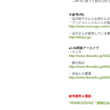
→MTVに取って変わられて
text by 
※参考URL
・澁川祐子さんとお姉さん
「ブックコンシェルジュが
http://www.mon-age.com/c
・澁川さんが参加している書
http://khipu.jp/
●Life関連アーカイヴ
・ラジオ
http://www.tbsradio.jp/life
・愛の告白
http://www.tbsradio.jp/life
・未知との遭遇
http://www.tbsradio.jp/life
参考資料＆選曲↓
"2010年10月24日「情報社