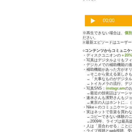
※再生できない場合は、
個
ださい。
※最新エピソードはユーザ
○コンテンツからコミュニケ
・ディスクユニオンの
＋20
・写真はデジタルよりもフ
・デジカメでの補助機能の
・補助機能があった方がオ
→そこから覚える楽しさも
→「大事なものがデジタル化で
→トイカメラの流行、デジタ
・写真SNS：
instagr.am
の
→最近の技術話はソーシャ
・速水さんも濱野さんもジ
→東京の人はホントに...（ch
・Nike＋のコミュニケーシ
・実はネットで音楽を買わ
→コピーできない体験のニ
→2009年、ライブは最高
・人は「居合わせる」こと
・ライブ視聴とweb視聴、