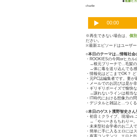
◆
進藤ヒカ
charlie
※再生できない場合は、
個
ださい。
※最新エピソードはユーザ
○本日のテーマは...情報社
・ROOKIESの今岡orヒカル
→根元ブリーチで...毛髪の規
→体に毒を送り込んでる感
・情報化はどこまでOK？ 
・元PC誌編集者です。妻が
・メールでのお詫びは是か
・ギリギリボーイズで愉快
→譲れないラインは相当な
・IT時代における想像力の
・デジタルと雑誌と...つく
○本日のゲスト濱野智史さん
・初音ミクライブ、現場vs
→「やべーきもちわりー。且
・未来型社会学者のお二人で.
・簡単に手に入るエロには
・有害コンテンツ...エロと出会