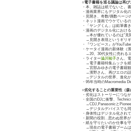
○電子書籍を巡る議論は再び
・本、雑誌は紙でないと。
・漫画業界にもデジタル化の波
・見開き、奇数/偶数ページ
・ネット漫画でウケているのは四
・「ヤングくん」は鉛筆書
・漫画のデジタル化におけ
→本が優れているのは"見開き
→見開き表現というギリギ
・『ワンピース』がYouTube
・ケータイ漫画の新体験（
→20、30代女性に売れるエロ
・ライター
澁川祐子
さん、
→電子書籍特集ムックを紙
→宮部みゆきの電子書籍観
→濱野さん、再びエロの話
→デジタルの世界、進化が
・95年当時のMacromedia 
○劣化することの重要性（森
・劣化はストーリーにつな
・全国のDJに衝撃、Technics
→CDJ,PanasonicとPion
→デジタルデバイスでも同じこ
・身体性はデジタル化されても残
・新聞の役割...思わぬ世界
・紙を守りたいのか仕事を守りた
→現在の電子書籍ブームは