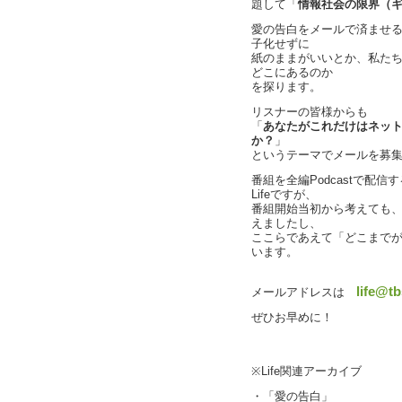
題して「
情報社会の限界（
愛の告白をメールで済ませ
子化せずに
紙のままがいいとか、私た
どこにあるのか
を探ります。
リスナーの皆様からも
「
あなたがこれだけはネッ
か？
」
というテーマでメールを募
番組を全編Podcastで配
Lifeですが、
番組開始当初から考えても
えましたし、
ここらであえて「どこまで
います。
life@tb
メールアドレスは
ぜひお早めに！
※Life関連アーカイブ
・「愛の告白」