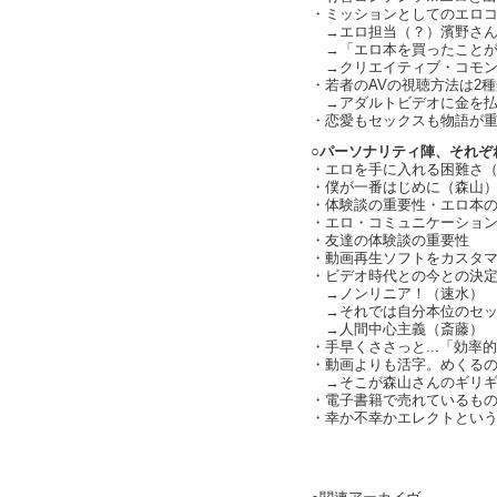
・ミッションとしてのエロ
→エロ担当（？）濱野さん
→「エロ本を買ったことが
→クリエイティブ・コモン
・若者のAVの視聴方法は2
→アダルトビデオに金を払
・恋愛もセックスも物語が重要
○パーソナリティ陣、それぞ
・エロを手に入れる困難さ
・僕が一番はじめに（森山
・体験談の重要性・エロ本
・エロ・コミュニケーションがw
・友達の体験談の重要性
・動画再生ソフトをカスタ
・ビデオ時代との今との決定的な
→ノンリニア！（速水）
→それでは自分本位のセック
→人間中心主義（斎藤）
・手早くささっと...「効率的
・動画よりも活字。めくる
→そこが森山さんのギリギ
・電子書籍で売れているものの種
・幸か不幸かエレクトとい
text by 