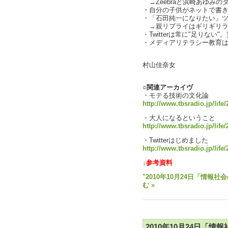
→Zeebraと浜崎あゆみのタレ
・自分の子供がネットで書き込
・「石田純一になりたい」
→親リプライはギリギリラ
・Twitterは常に"足りな
・メディアリテラシー教育は順
text b
村山佳奈女
○関連アーカイヴ
・モテる技術の文化論
http://www.tbsradio.jp/lif
・大人になるということ
http://www.tbsradio.jp/life
・Twitterはじめました
http://www.tbsradio.jp/life/
↓参考資料
"2010年10月24日「情報社
む »
2010年10月24日「情