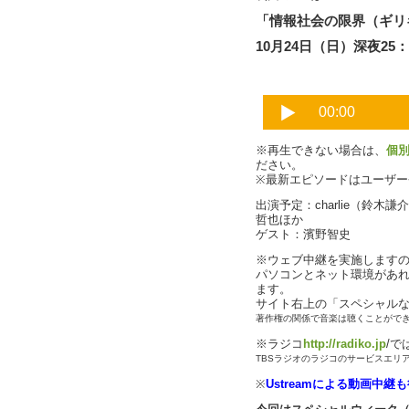
「情報社会の限界（ギリ
10月24日（日）深夜25：3
※再生できない場合は、
個
ださい。
※最新エピソードはユーザ
出演予定：charlie（鈴
哲也ほか
ゲスト：濱野智史
※ウェブ中継を実施します
パソコンとネット環境があ
ます。
サイト右上の「スペシャル
著作権の関係で音楽は聴くことがで
※ラジコ
http://radiko.jp
/で
TBSラジオのラジコのサービスエリ
※
Ustreamによる動画中継