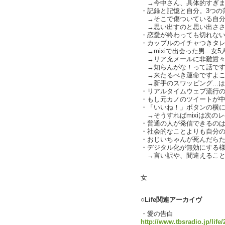
→今中さん、具体的すぎま
・記録と記憶と自分。3つの落差
→そこで傷ついている自分
→思い出すのと思い出ささ
・恋愛が終わっても切れない関
・カップルのイチャつきタ
→mixiで出会った男...
→リア充メールに非難囂
→知らんがな！って話です
→来たるべき運命ですよこ
→新手のスワッピング...
・リアルタイムウェブ流行
・もし元カノのツイートが中3で
・「いいね！」ボタンの横
→そうすればmixiは次のレ
・普通の人が発信できるの
・社会的なことよりも自分の痛み
・おじいちゃんが死んだら
・デジタル化が無効にする様々な
→言い訳や、間違えること.
text by
女
○Life関連アーカイヴ
・愛の告白
http://www.tbsradio.jp/life