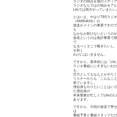
ラジオの弱点を他のメディ
ラジオならではの強みをア
Lifeでは両方やっていきた
とはいえ、やはりTBSラジ
（AM954kHz）の
放送がメインの事業ですの
も
なかなか割けないというの
放送というのは免許事業で
で
なるべくそこで稼ぎたいし
を割く
わけにはいきません。
ですから、基本的には「Lif
ラジオ番組ににすぎないわ
も、
労力としてもなんとかやり
リスナーからも「こんなこ
来ていますし、
僕自身もやりたいことはい
た僕自身の
本来業務が忙しくてLife
あります。
ですから、今回の放送で寄
は
番組予算と番組スタッフだ