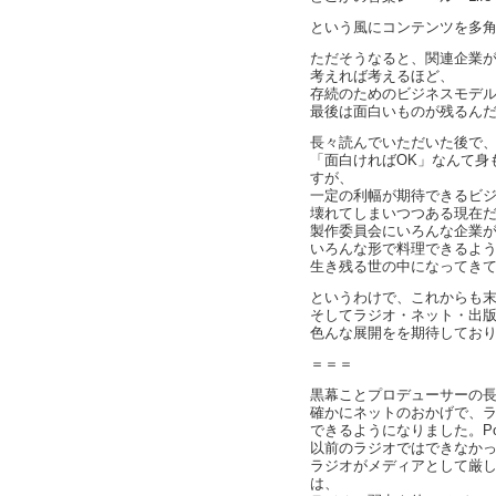
という風にコンテンツを多
ただそうなると、関連企業が多
考えれば考えるほど、
存続のためのビジネスモデ
最後は面白いものが残るん
長々読んでいただいた後で
「面白ければOK」なんて身
すが、
一定の利幅が期待できるビ
壊れてしまいつつある現在
製作委員会にいろんな企業
いろんな形で料理できるよ
生き残る世の中になってき
というわけで、これからも
そしてラジオ・ネット・出
色んな展開をを期待してお
＝＝＝
黒幕ことプロデューサーの
確かにネットのおかげで、
できるようになりました。Po
以前のラジオではできなか
ラジオがメディアとして厳
は、