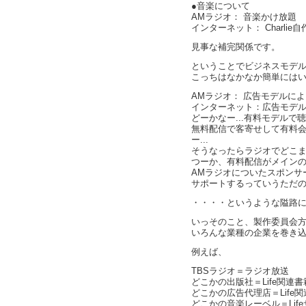
●音楽について
AMラジオ： 音楽かけ放題
インターネット： Charlie
見事な補完関係です。
ということでビジネスモデ
こっちはなかなか簡単には
AMラジオ： 広告モデルに
インターネット：広告モデ
どーかなー...有料モデル
無料配信で客寄せして有料
ー...
そうなったらラジオでどこ
つーか、有料配信がメイン
AMラジオについたスポンサ
サポートするっていうただ
・・・・というような隘路
いっそのこと、製作委員会
いろんな業種の企業を巻き
例えば、
TBSラジオ＝ラジオ放送
どこかの出版社＝Life関連
どこかの広告代理店＝Life
どこかの音楽レーベル＝Lifeサ