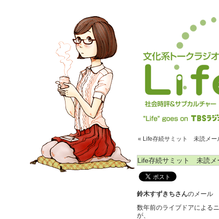
« Life存続サミット 未読メ
Life存続サミット 未読
鈴木すずきちさん
のメール
数年前のライブドアによる
が、