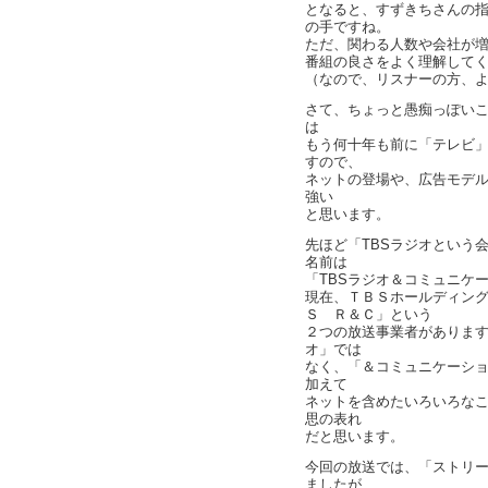
となると、すずきちさんの
の手ですね。
ただ、関わる人数や会社が
番組の良さをよく理解して
（なので、リスナーの方、
さて、ちょっと愚痴っぽい
は
もう何十年も前に「テレビ
すので、
ネットの登場や、広告モデ
強い
と思います。
先ほど「TBSラジオという
名前は
「TBSラジオ＆コミュニケ
現在、ＴＢＳホールディン
Ｓ Ｒ＆Ｃ」という
２つの放送事業者があります
オ」では
なく、「＆コミュニケーシ
加えて
ネットを含めたいろいろな
思の表れ
だと思います。
今回の放送では、「ストリ
ましたが、