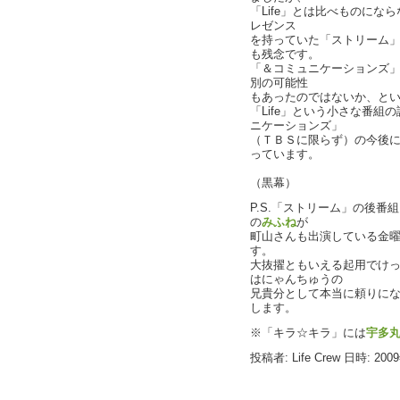
「Life」とは比べものになら
レゼンス
を持っていた「ストリーム
も残念です。
「＆コミュニケーションズ
別の可能性
もあったのではないか、と
「Life」という小さな番
ニケーションズ」
（ＴＢＳに限らず）の今後
っています。
（黒幕）
P.S.「ストリーム」の後番
の
みふね
が
町山さんも出演している金
す。
大抜擢ともいえる起用でけ
はにゃんちゅうの
兄貴分として本当に頼りに
します。
※「キラ☆キラ」には
宇多
投稿者: Life Crew 日時: 200