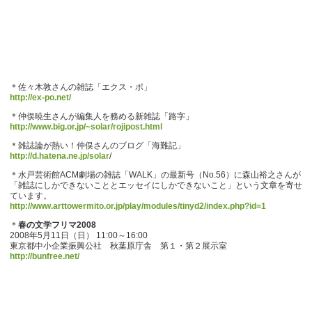
＊佐々木敦さんの雑誌「エクス・ポ」
http://ex-po.net/
＊仲俣暁生さんが編集人を務める新雑誌「路字」
http://www.big.or.jp/~solar/rojipost.html
＊雑誌論が熱い！仲俣さんのブログ「海難記」
http://d.hatena.ne.jp/solar
/
＊水戸芸術館ACM劇場の雑誌「WALK」の最新号（No.56）に森山裕之さんが
「雑誌にしかできないこととエッセイにしかできないこと」という文章を寄せ
ています。
http://www.arttowermito.or.jp/play/modules/tinyd2/index.php?id=1
＊
春の文学フリマ2008
2008年5月11日（日） 11:00～16:00
東京都中小企業振興公社 秋葉原庁舎 第１・第２展示室
http://bunfree.net/