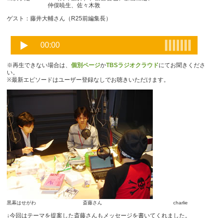
仲俣暁生、佐々木敦
ゲスト：藤井大輔さん（R25前編集長）
※再生できない場合は、
個別ページ
か
TBSラジオクラウド
にてお聞きくださ
い。
※最新エピソードはユーザー登録なしでお聴きいただけます。
黒幕はせがわ 斎藤さん charlie
↓今回はテーマを提案した斎藤さんもメッセージを書いてくれました。