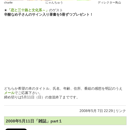
charlie にゃんちゅう ディレクター鳥山
★
「恋と三十路と文化系～」
のゲスト
辛酸なめ子さんのサイン入り著書を5冊ずつプレゼント！
どちらか希望の本のタイトル、氏名、年齢、住所、番組の感想を明記のうえ
メール
でご応募下さい。
締め切りは5月11日（日）の放送終了までです。
2008年5月 7日 22:29
|
リンク
2008年5月11日「雑誌」part１