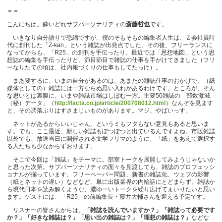
＝＝
こんにちは。酔いどれサブパーソナリティの
斎藤哲也
です。
いきなり自分語りで恐縮ですが、僕のそもそもの編集者人生は、Ｚ会社員時
代に創刊した「Z-kan」という雑誌が出発点でした。その後、フリーランスに
なってからも、「R25」の創刊を手伝ったり、最近では「思想地図」という思
想誌の編集を手伝ったりと、節目節目で雑誌の仕事を手がけてきました（フリ
ーなりたての頃は、社内報づくりの仕事もしてたっけ）。
まあ要するに、いまの自分があるのは、あまたの雑誌仕事のおかげで、（紙
媒体としての）雑誌には一方ならぬ思い入れがあるわけです。ところが、そん
な思いとは裏腹に、いまや雑誌市場はしぼむ一方。主要50雑誌の「部数激減
（秘）データ」（
http://facta.co.jp/article/200708012.html
）なんぞを見ます
と、その凋落ぶりはすさまじいものがあります。マジ、やばいっす。
ネットがあるからいいじゃん、というミもフタもない意見もあると思いま
す。でも、ここ最近、新しい雑誌もぽつぽつと出ているんですよね。市販雑誌
以外でも、放送当日に開催される文学フリマのように、「紙」をあえて選択す
る人たちも少なからずおります。
そこで今回は「雑誌」をテーマに、部室トークを展開してみようじゃないか
と思った次第。サブパーソナリティの面々を見渡しても、雑誌のプロフェッシ
ョナルが揃っています。フリーペーパー問題、新書の雑誌化、ウェブの影響
（紙とネットの違い）などなど、単に出版業界の内輪話にとどまらず、雑誌か
ら現代日本を読み解くような、濃ゆーいトークを繰り広げてまいりたいと思い
ます。ゲストには、「R25」の前編集長・藤井大輔さんを迎える予定です。
リスナーの皆さんからは、
「雑誌を読んでいますか？」「雑誌って必要です
か？」「好きな雑誌は？」「思い出の雑誌は？」「理想の雑誌は？」
などな