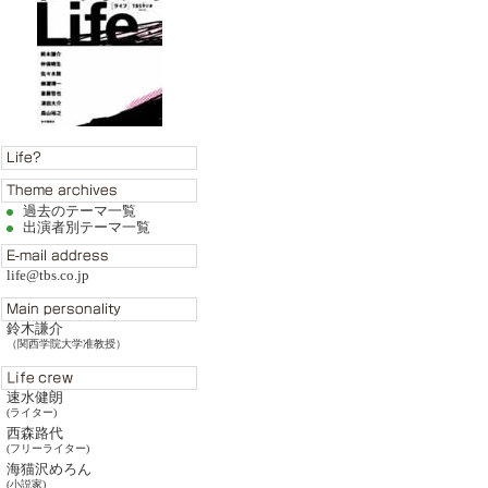
過去のテーマ一覧
出演者別テーマ一覧
life@tbs.co.jp
鈴木謙介
（関西学院大学准教授）
速水健朗
(ライター)
西森路代
(フリーライター)
海猫沢めろん
(小説家)