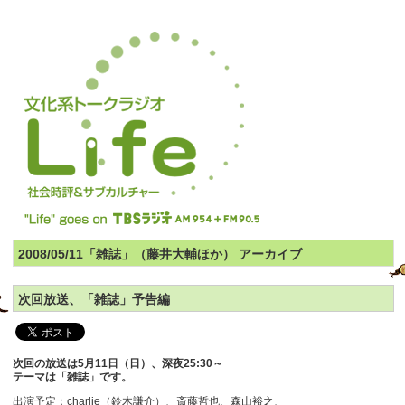
2008/05/11「雑誌」（藤井大輔ほか） アーカイブ
次回放送、「雑誌」予告編
次回の放送は5月11日（日）、深夜25:30～
テーマは「雑誌」です。
出演予定：charlie（鈴木謙介）、斎藤哲也、森山裕之、