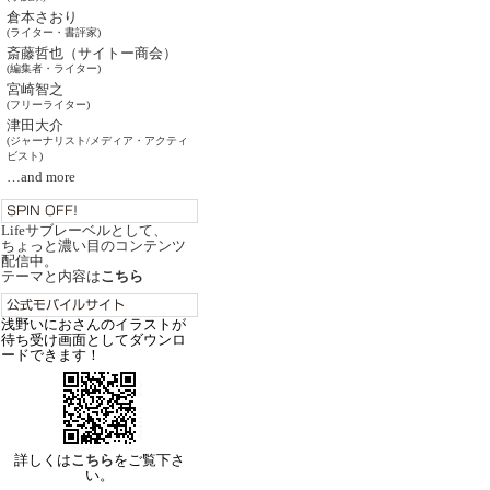
倉本さおり
(ライター・書評家)
斎藤哲也（サイトー商会）
(編集者・ライター)
宮崎智之
(フリーライター)
津田大介
(ジャーナリスト/メディア・アクティ
ビスト)
…and more
Lifeサブレーベルとして、
ちょっと濃い目のコンテンツ
配信中。
テーマと内容は
こちら
浅野いにおさんのイラストが
待ち受け画面としてダウンロ
ードできます！
詳しくは
こちら
をご覧下さ
い。