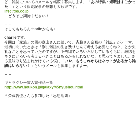
ど、雑誌についてのメールを幅広く募集します。
「あの特集・連載はすごかっ
た！」
という個別記事の感想も大歓迎です。
life@tbs.co.jp
どうぞご期待ください！
＝＝
そしてもちろんcharlieからも↓
charlie
です。
今回は「家族」の回の森山さんに続いて、斉藤さん企画の「雑誌」がテーマ。
最初に聞いたときは「別に雑誌の生き残りなんて考える必要なくね？」とか失
礼なことを思っていたのですが、予告編でいろいろ話しているうちに、雑誌を
ネタにいろいろ考えるべきことはあるかもしれないな、と思ってきました。あ
る意味取り込まれかけている僕に
「いや、もうこれからはネットがあるから雑
誌はいらない！」
というメールも募集しますよー。
＝＝
ギャラクシー賞入賞作品一覧
http://www.houkon.jp/galaxy/45nyushou.html
＊斎藤哲也さんも参加した『思想地図』