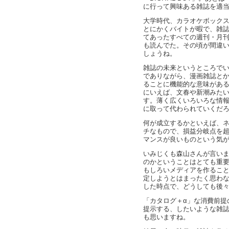
に行って興味ある雑誌を適
大学時代、カラオケボック
とにかくバイトが暇で、雑
てあったすべての週刊・月
も読んでた。その頃が間違
しょうね。
雑誌の未来というところでい
でありながら、漫画雑誌と
ることに機能的な意味があ
にいえば、文春や新潮みた
す。薄く広くいろいろな情
に取って代わられていくだ
何が成立するかといえば、
チなもので、損益分岐点を
マンスが良いものという気
いみじくも森山さんが言い
のかということはとても重
もしろいメディアを作るこ
定しようとはまったく思わ
した時点で、どうしても後
「カタログ＋α」な消費前提
提示する、したいような雑
も思いますね。