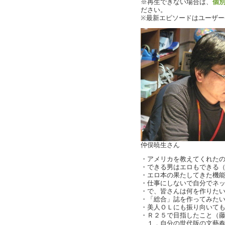
※再生できない場合は、
個
ださい。
※最新エピソードはユーザ
仲俣暁生さん
・アメリカを教えてくれたのは
・できる男はエロもできる
・エロ本の果たしてきた機
・仕事にしないで自分でネット
・で、皆さんは何を作りたいの？
・「総合」誌を作ってみた
・美人ＯＬにも振り向いて
・Ｒ２５で目指したこと（
１．自分の世代版の文藝春