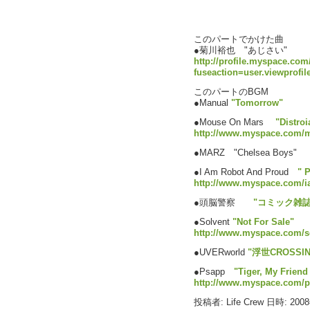
このパートでかけた曲
●菊川裕也 "あじさい"
http://profile.myspace.com
fuseaction=user.viewprofi
このパートのBGM
●Manual
"Tomorrow"
●Mouse On Mars
"Distroi
http://www.myspace.com
●MARZ "Chelsea Boys"
●I Am Robot And Proud
" 
http://www.myspace.com/
●頭脳警察
"コミック雑
●Solvent
"Not For Sale"
http://www.myspace.com/so
●UVERworld
"浮世CROSSIN
●Psapp
"Tiger, My Friend
http://www.myspace.com/
投稿者: Life Crew 日時: 200