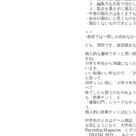
２．編集力を広告で活かし
３．取次を通さずに適正に
・中身の面白さはあくまで
・自分が面白いと思うもの
・面白くないものでポピュ
＝＝
↓放送では一部しか読めなか
ども、津田です。放送聴き
個人的な趣味でずっと買い続
すね。
小学５年生から34歳になっ
います。
いい加減いい年なので、「
と思って
10年くらい前に「小学５年
べて
終了したら買うのをやめよ
も「鉄拳チンミ」も
「修羅の門」シリーズもや
う。
個人的に鉄拳チンミはむし
中学生のときはゲーム雑誌
を読むようになり、大学生になっ
Recording Magazin
「DIGITAL BOY」。あ