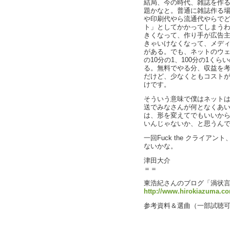
結局、今の時代、雑誌を作
題かなと。普通に雑誌作る
や印刷代やら流通代やらで
ト」としてかかってしまう
きくなって、作り手が広告
きゃいけなくなって、メデ
がある。でも、ネットのウ
の10分の1、100分の1く
る。無料でやる分、収益を
だけど、少なくともコスト
けです。
そういう意味で僕はネット
送でみなさんが何となくあ
は、形を変えてでもいいか
いんじゃないか、と思うん
一回Fuck the クライ
ないかな。
津田大介
＝＝
東浩紀さんのブログ「渦状
http://www.hirokiazuma.co
参考資料＆選曲（一部試聴