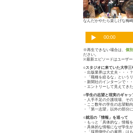
なんだかやたら楽しげな梅
※再生できない場合は、
個
ださい。
※最新エピソードはユーザ
○スタジオに来ていた大学三
・出版業界は大丈夫・・・
・「職種を絞るな」という
・新聞社のインターンで・
・エントリーして見えてき
○学生の志望と現実のギャッ
・人手不足の介護現場、そ
・ここ数年の学生の志望動向（c
・「第一志望」以外の部分
○就活の「情報」を巡って
・もっと「具体的な」情報
・具体的な情報になぜ学生がア
・「採用側中心の雇用」はもう変