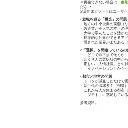
※再生できない場合は、
個
ださい。
※最新エピソードはユーザ
○就職を巡る「構造」の問題
・地方の中小企業の実態（
・製造業が不人気の本当の理由（
・大学で学んだことを活かせない
・世界的な仕事ができるア
・隠された業界がまだある
○「選択」を間違っているの
・「どこで非正規で働くか
→たくさんの選択肢の中から「
・正しい「人情社長」との
・「イノベーションとかもうい
○都市と地方の問題
・トヨタが減益しただけで
・新世代の出稼ぎ？（柳瀬
・これから人が集まる都市（cha
・「ジモト」に充足している人
参考資料↓