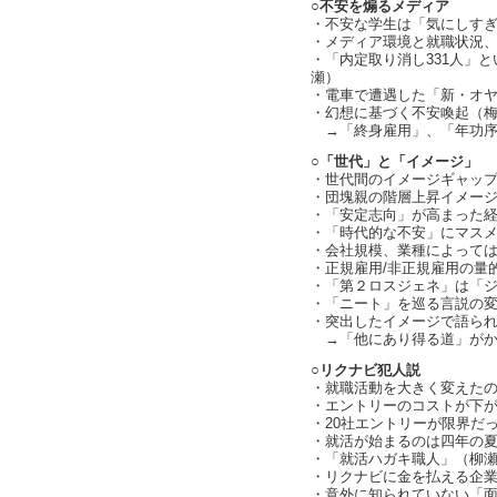
○不安を煽るメディア
・不安な学生は「気にしすぎ」な
・メディア環境と就職状況
・「内定取り消し331人」
瀬）
・電車で遭遇した「新・オ
・幻想に基づく不安喚起（
→「終身雇用」、「年功序
○「世代」と「イメージ」
・世代間のイメージギャップ（c
・団塊親の階層上昇イメージと
・「安定志向」が高まった経緯（
・「時代的な不安」にマスメデ
・会社規模、業種によって
・正規雇用/非正規雇用の量
・「第２ロスジェネ」は「ジェ
・「ニート」を巡る言説の変化（
・突出したイメージで語られる「
→「他にあり得る道」がか
○リクナビ犯人説
・就職活動を大きく変えた
・エントリーのコストが下
・20社エントリーが限界だ
・就活が始まるのは四年の
・「就活ハガキ職人」（柳
・リクナビに金を払える企
・意外に知られていない「