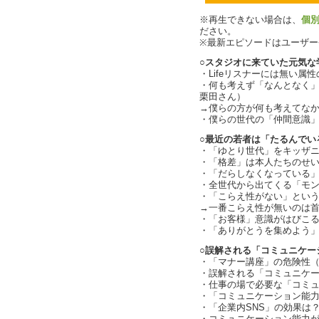
※再生できない場合は、
個
ださい。
※最新エピソードはユーザ
○スタジオに来ていた元気な
・Lifeリスナーには無い属性の
・何も考えず「なんとなく
栗田さん）
→僕らの方が何も考えてな
・僕らの世代の「仲間意識
○最近の若者は「たるんでい
・「ゆとり世代」をキッザ
・「格差」は本人たちのせ
・「だらしなくなっている
・全世代から出てくる「モン
・「こらえ性がない」とい
→一番こらえ性が無いのは
・「お客様」意識がはびこ
・「ありがとうを集めよう
○誤解される「コミュニケー
・「マナー講座」の危険性
・誤解される「コミュニケ
・仕事の場で必要な「コミ
・「コミュニケーション能力」
・「企業内SNS」の効果は？（c