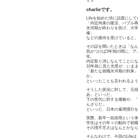
＝＝
charlieです。
Lifeを始めた頃に話題にし
「内定拘束の復活、バブル
氷河期が終わりを告げ、大
修」
などの接待を受けていると
その話を聞いたときは「な
気がつけば3年弱の間に、ア
化、
内定取り消しなんてことに
10年前に見た光景が、いま
「新たな就職氷河期の到来
か」
といったことも言われるよ
そうした状況に対して、元
あ」といった、
下の世代に対する揶揄や、
んざりだ」
といった、日本の雇用慣行
実際、新卒一括採用という
学生はその年々の動向で初
その理不尽さはなんとかな
そんなわけで、今回のLifeは