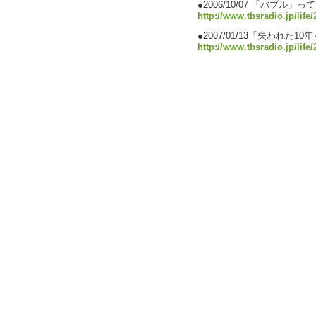
●2006/10/07 「バブル」
http://www.tbsradio.jp/lif
●2007/01/13「失われた10年～L
http://www.tbsradio.jp/life