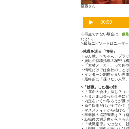
斎藤さん
※再生できない場合は、
個
ださい。
※最新エピソードはユーザ
○就職を巡る「情報」
・みん就、２ちゃん、ブラック
・慶応の就職指導の秘密（
・「素材メーカー」って何
・情報だけでは会社のこと
・インターン制度が良い理
・最終的に「採りたい人間
○「就職」した後の話
・「運命の会社」探し？（char
・たまたま出会った仕事に
・内定をいくつ取ろうが働
・新卒採用だけが全てか？
・マスメディアから抜ける「キ
・卒業後の追跡調査は？（
・就職後の満足度が落ちる
・「就職指導」ではなく「就社
・「職種」志向が高い人は