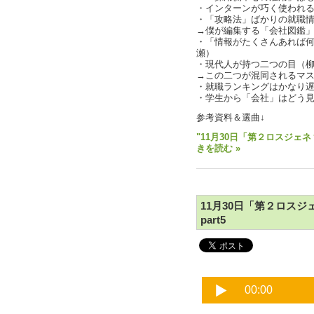
・インターンが巧く使われ
・「攻略法」ばかりの就職
→僕が編集する「会社図鑑
・「情報がたくさんあれば
瀬）
・現代人が持つ二つの目（
→この二つが混同されるマ
・就職ランキングはかなり
・学生から「会社」はどう見えて
参考資料＆選曲↓
"11月30日「第２ロスジェネ
きを読む »
11月30日「第２ロス
part5