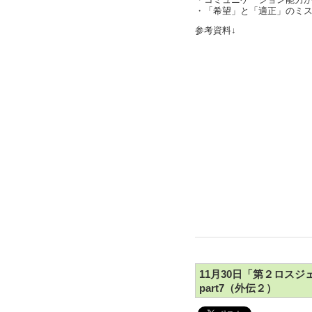
・コミュニケーション能力
・「希望」と「適正」のミスマ
参考資料↓
11月30日「第２ロス
part7（外伝２）