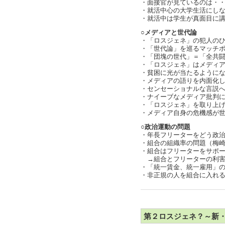
・面接官が見ているのは・
・就活中心の大学生活にし
・就活中は学生が真面目に
○メディアと世代論
・「ロスジェネ」の犯人のひと
・「世代論」を巡るマッチポンプ
・「団塊の世代」＝「全共
・「ロスジェネ」はメディ
・貧困に光が当たるように
・メディアの語りを内面化して
・センセーショナルな言説への
・ナイーブなメディア批判にど
・「ロスジェネ」を取り上げな
・メディア自身の危機感が世
○政治運動の問題
・年長フリーターをどう政
・組合の組織率の問題（梅
・組合はフリーターをサポ
→組合とフリーターの利害関係
・「統一賃金、統一雇用」
・非正規の人を組合に入れ
第２ロスジェネ？～新