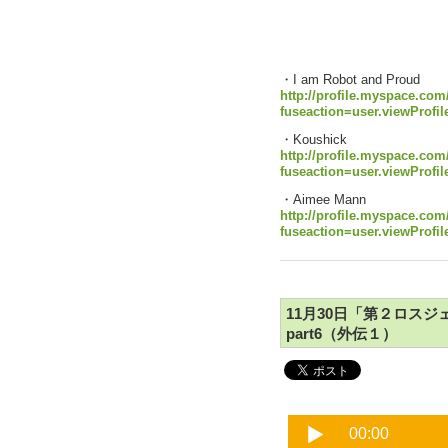
・I am Robot and Proud
http://profile.myspace.com
fuseaction=user.viewProfi
・Koushick
http://profile.myspace.com
fuseaction=user.viewProfi
・Aimee Mann
http://profile.myspace.com
fuseaction=user.viewProfi
11月30日「第２ロス
part6（外伝１）