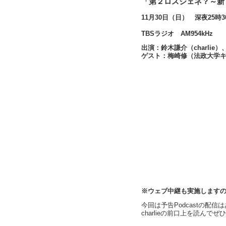
「第２ロスジェネ？～新
11月30日（日） 深夜25時3
TBSラジオ AM954kHz
出演：鈴木謙介（charlie
ゲスト：梅崎修（法政大学
※ウェブ中継も実施します
今回は予告Podcastの配
charlieの前口上を読ん