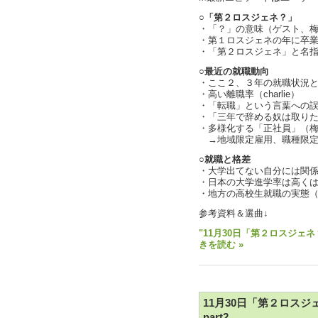
○「第２ロスジェネ？」
・「？」の意味（ゲスト、
・第１ロスジェネの年に卒
・「第２ロスジェネ」と名
○最近の就職動向
・ここ２、３年の就職状況
・高い離職率（charlie）
・「転職」という言葉への
・「三年で辞める奴は取り
・多様化する「正社員」（
→地域限定雇用、職種限定
○就職と格差
・大学出てない自分には関
・日本の大学進学率は高くはない
・地方の高校生就職の実態
参考資料＆選曲↓
"11月30日「第２ロスジェネ
きを読む »
11月30日「第２ロス
part2