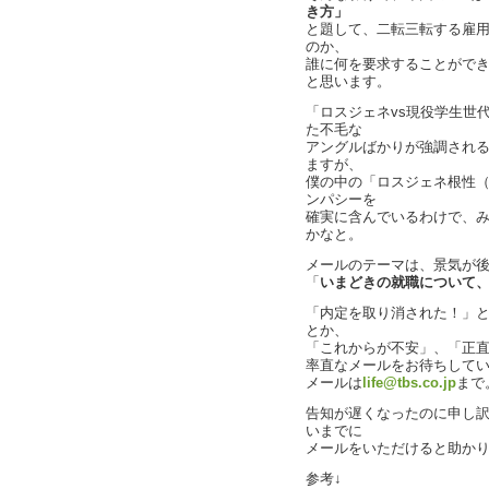
き方」
と題して、二転三転する雇
のか、
誰に何を要求することがで
と思います。
「ロスジェネvs現役学生世
た不毛な
アングルばかりが強調され
ますが、
僕の中の「ロスジェネ根性
ンパシーを
確実に含んでいるわけで、
かなと。
メールのテーマは、景気が
「
いまどきの就職について
「内定を取り消された！」
とか、
「これからが不安」、「正
率直なメールをお待ちして
メールは
life@tbs.co.jp
まで
告知が遅くなったのに申し
いまでに
メールをいただけると助か
参考↓