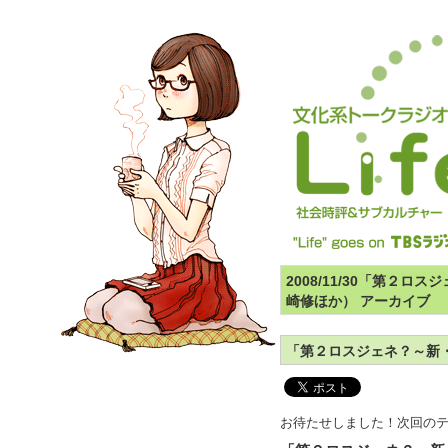
2008/11/30「第２
崎修ほか） アーカイブ
「第２ロスジェネ？～新
お待たせしました！次回の