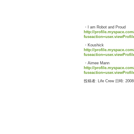
・I am Robot and Proud
http://profile.myspace.com
fuseaction=user.viewProfi
・Koushick
http://profile.myspace.com
fuseaction=user.viewProfi
・Aimee Mann
http://profile.myspace.com
fuseaction=user.viewProfi
投稿者: Life Crew 日時: 200