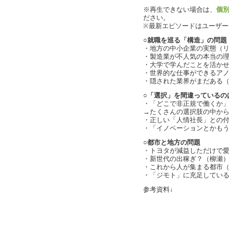
※再生できない場合は、
個
ださい。
※最新エピソードはユーザ
○就職を巡る「構造」の問題
・地方の中小企業の実態（
・製造業が不人気の本当の理由（
・大学で学んだことを活かせない
・世界的な仕事ができるア
・隠された業界がまだある
○「選択」を間違っているの
・「どこで非正規で働くか
→たくさんの選択肢の中から「
・正しい「人情社長」との
・「イノベーションとかもうい
○都市と地方の問題
・トヨタが減益しただけで
・新世代の出稼ぎ？（柳瀬
・これから人が集まる都市（cha
・「ジモト」に充足している人
参考資料↓