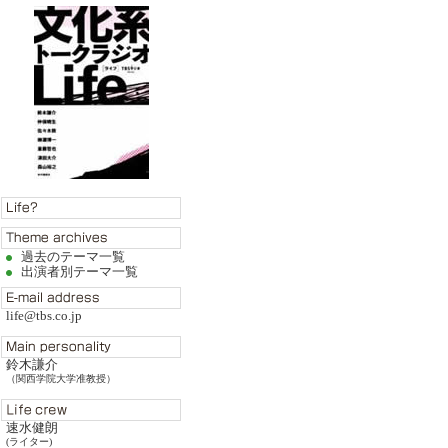
過去のテーマ一覧
出演者別テーマ一覧
life@tbs.co.jp
鈴木謙介
（関西学院大学准教授）
速水健朗
(ライター)