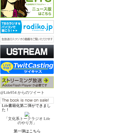
@Life954 からのツイート
Life書籍化第二弾ができまし
た！
「文化系トークラジオ Life
のやり方」
第一弾はこちら