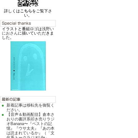
詳しくは
こちら
をご覧下さ
い。
イラストと番組ロゴは
浅野い
におさん
に描いていただきま
した。
新着記事は移転先を御覧く
ださい。
【音声＆動画配信】倉本さ
おりの書評系叩き売りラジ
オBanana〜『ペストの記
憶』『ウサ太夫』『あの本
は読まれているか』（「文
化系トークラジオLife」