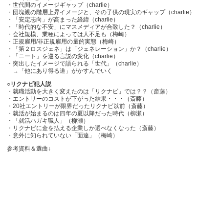
・世代間のイメージギャップ（charlie）
・団塊親の階層上昇イメージと、その子供の現実のギャップ（charlie）
・「安定志向」が高まった経緯（charlie）
・「時代的な不安」にマスメディアが合致した？（charlie）
・会社規模、業種によっては人不足も（梅崎）
・正規雇用/非正規雇用の量的実態（梅崎）
・「第２ロスジェネ」は「ジェネレーション」か？（charlie）
・「ニート」を巡る言説の変化（charlie）
・突出したイメージで語られる「世代」（charlie）
→「他にあり得る道」がかすんでいく
○リクナビ犯人説
・就職活動を大きく変えたのは「リクナビ」では？？（斎藤）
・エントリーのコストが下がった結果・・・（斎藤）
・20社エントリーが限界だったリクナビ以前（斎藤）
・就活が始まるのは四年の夏以降だった時代（柳瀬）
・「就活ハガキ職人」（柳瀬）
・リクナビに金を払える企業しか選べなくなった（斎藤）
・意外に知られていない「面達」（梅崎）
参考資料＆選曲↓