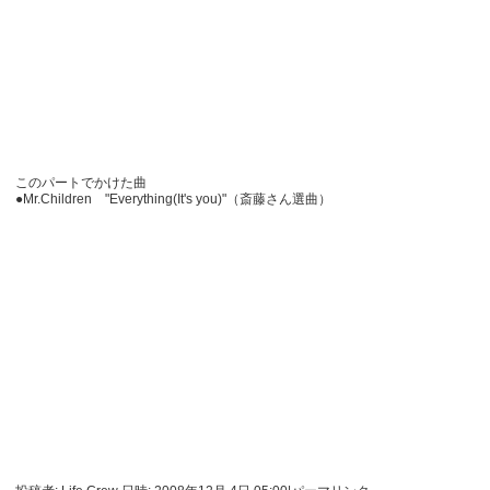
このパートでかけた曲
●Mr.Children "Everything(It's you)"（斎藤さん選曲）