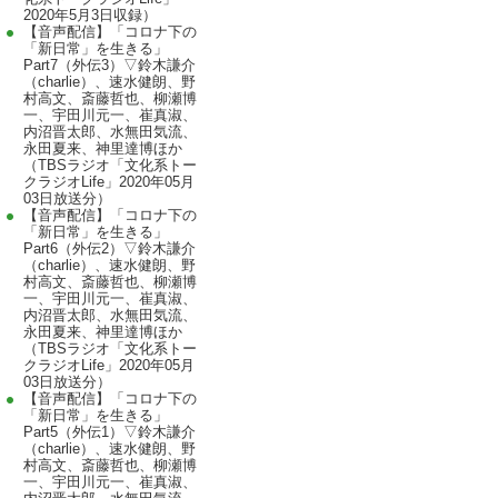
2020年5月3日収録）
【音声配信】「コロナ下の
「新日常」を生きる」
Part7（外伝3）▽鈴木謙介
（charlie）、速水健朗、野
村高文、斎藤哲也、柳瀬博
一、宇田川元一、崔真淑、
内沼晋太郎、水無田気流、
永田夏来、神里達博ほか
（TBSラジオ「文化系トー
クラジオLife」2020年05月
03日放送分）
【音声配信】「コロナ下の
「新日常」を生きる」
Part6（外伝2）▽鈴木謙介
（charlie）、速水健朗、野
村高文、斎藤哲也、柳瀬博
一、宇田川元一、崔真淑、
内沼晋太郎、水無田気流、
永田夏来、神里達博ほか
（TBSラジオ「文化系トー
クラジオLife」2020年05月
03日放送分）
【音声配信】「コロナ下の
「新日常」を生きる」
Part5（外伝1）▽鈴木謙介
（charlie）、速水健朗、野
村高文、斎藤哲也、柳瀬博
一、宇田川元一、崔真淑、