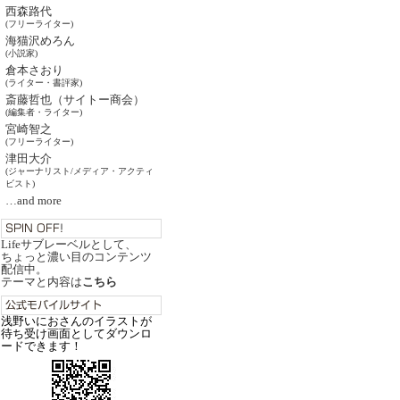
西森路代
(フリーライター)
海猫沢めろん
(小説家)
倉本さおり
(ライター・書評家)
斎藤哲也（サイトー商会）
(編集者・ライター)
宮崎智之
(フリーライター)
津田大介
(ジャーナリスト/メディア・アクティ
ビスト)
…and more
Lifeサブレーベルとして、
ちょっと濃い目のコンテンツ
配信中。
テーマと内容は
こちら
浅野いにおさんのイラストが
待ち受け画面としてダウンロ
ードできます！