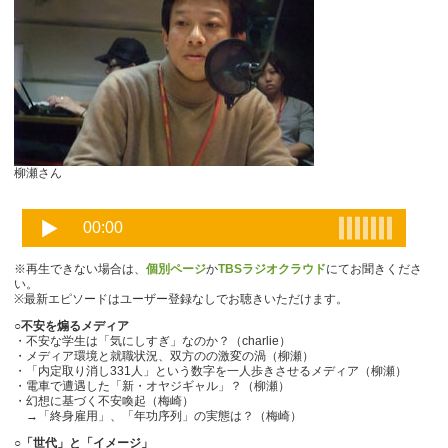
柳瀬さん
※再生できない場合は、
個別ページ
か
TBSラジオクラウド
にてお聞きくださ
い。
※最新エピソードはユーザー登録なしでお聴きいただけます。
○不安を煽るメディア
・不安な学生は「気にしすぎ」なのか？（charlie）
・メディア環境と就職状況、双方のの激変の渦（柳瀬）
・「内定取り消し331人」という数字を一人歩きさせるメディア（柳瀬）
・電車で遭遇した「新・オヤジギャル」？（柳瀬）
・幻想に基づく不安喚起（梅崎）
→「終身雇用」、「年功序列」の実態は？（梅崎）
○「世代」と「イメージ」