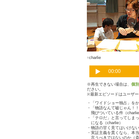
↑charlie
※再生できない場合は、
個
ださい。
※最新エピソードはユーザ
・「ワイドショー独占」を
・「物語なんて嘘じゃん！
飛びついている件（charli
・「テロだ」と言ってしま
になる（charlie）
・物語の甘く見てはいけない、
・実証主義を貫くなら、本
言うべきではないのか（斎