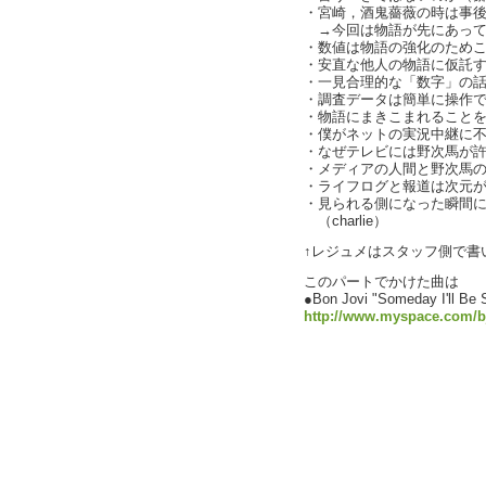
・宮崎，酒鬼薔薇の時は事
→今回は物語が先にあって
・数値は物語の強化のため
・安直な他人の物語に仮託
・一見合理的な「数字」の
・調査データは簡単に操作
・物語にまきこまれることを覚
・僕がネットの実況中継に
・なぜテレビには野次馬が
・メディアの人間と野次馬
・ライフログと報道は次元
・見られる側になった瞬間
（charlie）
↑レジュメはスタッフ側で書
このパートでかけた曲は
●Bon Jovi "Someday I'll
http://www.myspace.com/b