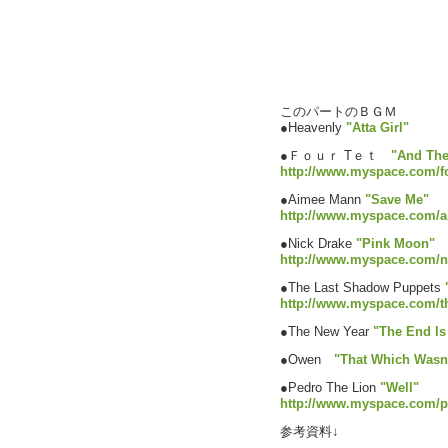
このパートのＢＧＭ
●Heavenly
"Atta Girl"
●Ｆｏｕｒ Tｅｔ
"And The
http://www.myspace.com/f
●Aimee Mann
"Save Me"
http://www.myspace.com/
●Nick Drake
"Pink Moon"
http://www.myspace.com/n
●The Last Shadow Puppets
http://www.myspace.com/t
●The New Year
"The End Is
●Owen
"That Which Wasn'
●Pedro The Lion
"Well"
http://www.myspace.com/p
参考資料↓