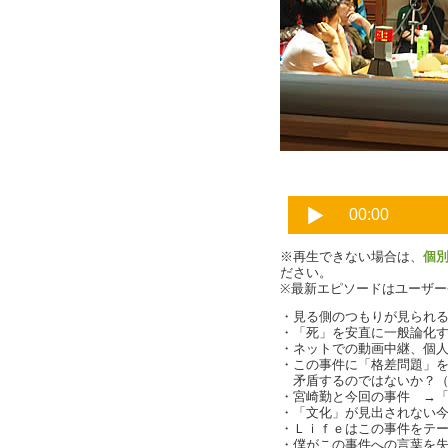
※再生できない場合は、
個
ださい。
※最新エピソードはユーザ
・見る側のつもりが見られる側に
・「死」を安直に一般論化
・ネットでの動画中継、個
・この事件に「格差問題」
矛盾するのではないか？（
・宮崎勤と今回の事件 →
・「文化」が見出されない
・Ｌｉｆｅはこの事件をテ
・僕がこの事件への言葉を失った