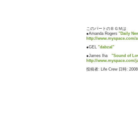
このパートのＢＧＭは
●Amanda Rogers
"Daily Ne
http://www.myspace.com/
●GEL
"dabzal"
●James Iha
"Sound of Lo
http://www.myspace.com/j
投稿者: Life Crew 日時: 200