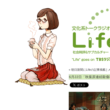
« 朝日新聞にLifeの記事掲載
|
6月22日「秋葉原連続殺傷事