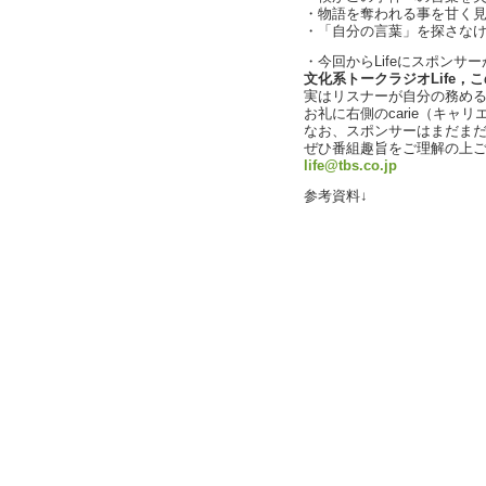
・物語を奪われる事を甘く見ない
・「自分の言葉」を探さなけれ
・今回からLifeにスポンサ
文化系トークラジオLife，こ
実はリスナーが自分の務め
お礼に右側のcarie（キャ
なお、スポンサーはまだま
ぜひ番組趣旨をご理解の上
life@tbs.co.jp
参考資料↓