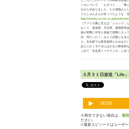
ところでこのパートでcharlieも
トルについて、「ムカつく」、「鼻
なからずありました。ただ僕個人と
うらじゅんさんが言ってたような「
http://media.excite.co.jp/book/int
（アメリカ風に言えば「ジョック」
なくて、放送部、天文部、漫画研究
身が実際に中学と高校で実際に入っ
活、何だった？」なんて話題になる
り。文化部でも軽音楽部とかはまだ
あとにかくモテるにはかなり致命的
こめて「文化系トークラジオ」と名
３月３１日放送「Life」P
※再生できない場合は、
個
ださい。
※最新エピソードはユーザ