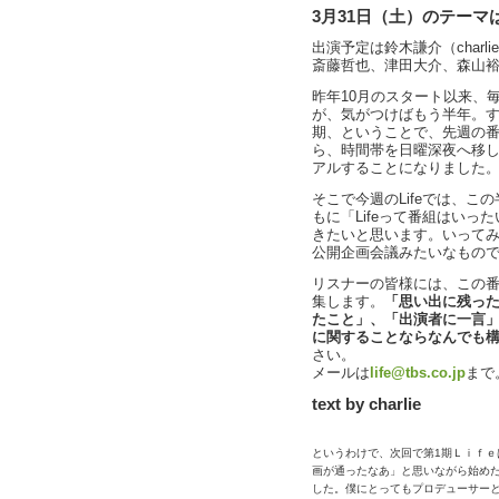
3月31日（土）のテーマは
出演予定は鈴木謙介（char
斎藤哲也、津田大介、森山
昨年10月のスタート以来、毎
が、気がつけばもう半年。
期、ということで、先週の番
ら、時間帯を日曜深夜へ移し
アルすることになりました
そこで今週のLifeでは、
もに「Lifeって番組はい
きたいと思います。いってみ
公開企画会議みたいなもの
リスナーの皆様には、この番
集します。
「思い出に残っ
たこと」、「出演者に一言」
に関することならなんでも
さい。
メールは
life@tbs.co.jp
まで
text by charlie
というわけで、次回で第1期Ｌｉｆ
画が通ったなあ」と思いながら始め
した。僕にとってもプロデューサー