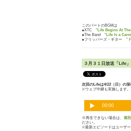
このパートのBGMは
●XTC
"Life Begins At Th
●The Band
"Life Is a Carn
●フリッパーズ・ギター
"
３月３１日放送「Life」P
次回のLifeは4/22（日）
※ウェブ中継も実施します。
※再生できない場合は、
個
ださい。
※最新エピソードはユーザ