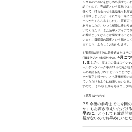
ンＭＣのcharlieをはじめ出演者
組ですので、完成度という意味では
熱くて、打ち合わせも生放送も反省
は苦戦しましたが、それでも一緒に
ールがたくさん来ましたし（正直言
ありましたが、いつも杞憂に終わり
いてくれたり、また活字メディアで取
の番組としてなんとか継続すること
います。日曜日の深夜という聴きに
ますよう、よろしくお願いします。
4月以降は基本的に最終週またはその
4月につ
(TBSラジオ AM954kHz)。
しました
。
実はこの日はスペシャ
ールデンウィーク中の29日の方が聴
らの要請もあり22日ということにな
とか数字を残せたことも番組継続の
ていただけるように頑張りたいと思い
すので。（※4月以降も毎回ウェブ中
（黒幕 はせがわ）
P.S.今後の参考までに今
か」もお書き添えいただけ
早めに
。どうしても放送開
裕がないのでお早めにいた