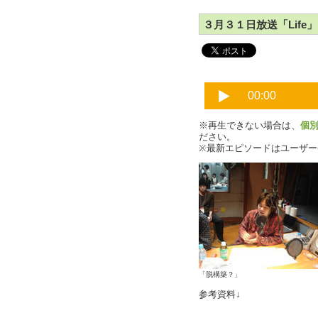
３月３１日放送「Life」P
※再生できない場合は、
個
ださい。
※最新エピソードはユーザ
「脱構築？」
参考資料↓