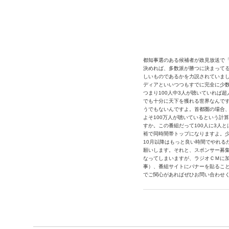
都知事選のある候補者が政見放送で「
決めれば、多数派が勝つに決まって
しいものであるかを力説されていま
ディアといいつつもすでに完全に少数
つまり100人中3人が聴いていれば
でも十分に天下を獲れる世界なんで
うでもないんですよ。首都圏の場合、
よそ100万人が聴いているという計
すか。この番組だって100人に3人と
裕で同時間帯トップになりますよ。
10月以降はもっと良い時間でやれる
願いします。それと、スポンサー募
なってしまいますが、ラジオＣＭに加
事）、番組サイトにバナーを貼るこ
でご関心があればぜひお問い合わせ