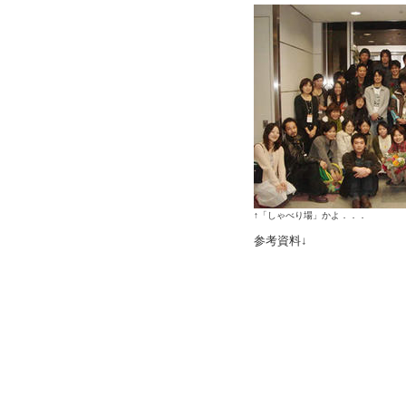
↑「しゃべり場」かよ．．．
参考資料↓