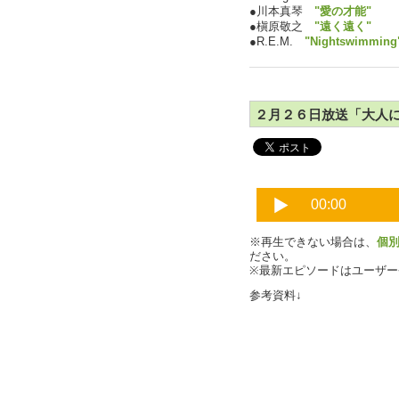
●川本真琴
"愛の才能"
●槇原敬之
"遠く遠く"
●R.E.M.
"Nightswimming
２月２６日放送「大人にな
※再生できない場合は、
個
ださい。
※最新エピソードはユーザ
参考資料↓