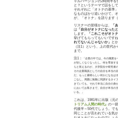
ャルバージョンの2時間半を
と？というテーマで話をし
それぞれに「オトナの基準
なものばかり追いかけて、
が、「オトナ」を語ります
リスナーの皆様からは、
「
は
「自分がオトナになった
します。
「これこそがオト
挙げてもらってもいいです
れてないんじゃないか」
と
（注1）という、上の世代か
まで。
注1：
「企業の中では、今の職業を
が珍しくなくなったし、何を専攻す
らと答えるのが、大学院生や研究者
その企業職員としての自分を本当の
だ、もっと素晴らしい何かになるは
こなし、周囲に無難に同調するタイ
きていても、それで本当に自分の身
においてお客さまで、自分が本当の
いる。」
これは、1981年に出版（元
トリアム人間の時代』
の一節
代後半～50代でしょう。で
同じことが言われている気
なオトナになったのでしょ