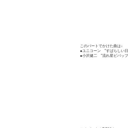
このパートでかけた曲は↓
●ユニコーン "すばらしい日
●小沢健二 "流れ星ビバップ