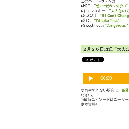
このパートのBGMは
●H2O
"想い出がいっぱい"
●トモフスキー
"大人なので
●SUGAR
"If I Can't Chan
●XTC
"I'd Like That"
●Sweetmouth
"Dangerous "
２月２６日放送「大人にな
※再生できない場合は、
個
ださい。
※最新エピソードはユーザ
参考資料↓