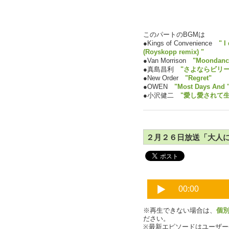
このパートのBGMは
●Kings of Convenience
" I
(Royskopp remix) "
●Van Morrison
"Moondanc
●真島昌利
"さよならビリ
●New Order
"Regret"
●OWEN
"Most Days And 
●小沢健二
"愛し愛されて生
２月２６日放送「大人にな
※再生できない場合は、
個
ださい。
※最新エピソードはユーザ