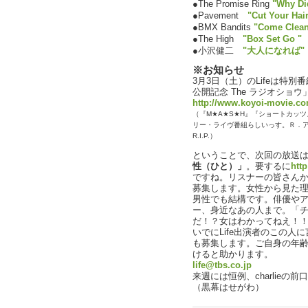
●The Promise Ring
"Why Di
●Pavement
"Cut Your Hai
●BMX Bandits
"Come Clean 
●The High
"Box Set Go "
●小沢健二
"大人になれば"
※お知らせ
3月3日（土）のLifeは特
公開記念 The ラジオショ
http://www.koyoi-movie.co
（『M★A★S★H』『ショートカッ
リー・ライヴ番組らしいっす。Ｒ．
R.I.P.）
ということで、次回の放送は3
性（ひと）」
。要するに
http
ですね。リスナーの皆さん
募集します。女性から見た
男性でも結構です。俳優や
ー、身近なあの人まで。「
だ！？女はわかってねえ！！
いでにLife出演者のこの
も募集します。ご自身の年
けると助かります。
life@tbs.co.jp
来週には恒例、charlie
（黒幕はせがわ）