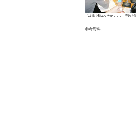
「15歳で初エッチか．．．」完敗を
参考資料↓