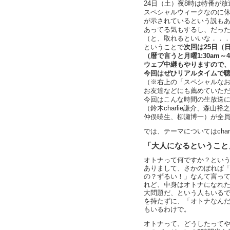
24日（土）夜8時は特番が放
スペシャルウィークなのに
が示されているという説も
あってる気もするし、だっ
（と、取れるといいな．．
ということで
次回は25日（日曜
（暦で言うと月曜1:30am～
ウェブ中継もやりますので
今回はぜひリアルタイムで
（※右上の「スペシャルな
お友達などにも薦めていた
今回はこんな時間の生放送
（鈴木charlie謙介、森
仲俣暁生、柳瀬博一）が全
では、テーマについてはcharl
「大人になるということ
オトナって何ですか？とい
ありまして、さかのぼれば
の？ずるい！」なんて言っ
れど、中身はオトナになれ
大問題だ、という人もいる
を持たずに、「オトナなん
もいるわけで。
オトナって、どうしたって