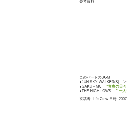
参考資料↓
このパートのBGM
●JUN SKY WALKER(S) 
●GAKU－MC
"青春の日々
●THE HIGH-LOWS
" 一
投稿者: Life Crew 日時: 200