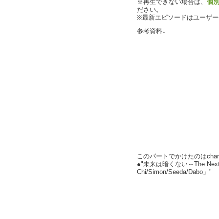
※再生できない場合は、
個
ださい。
※最新エピソードはユーザ
参考資料↓
このパートでかけたのはcharl
●"未来は暗くない～The Next 
Chi/Simon/Seeda/Dabo」"