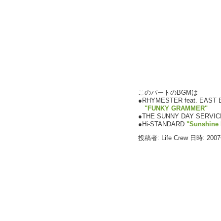
このパートのBGMは
●RHYMESTER feat. EAST
"FUNKY GRAMMER"
●THE SUNNY DAY SERVICE
●Hi-STANDARD
"Sunshine
投稿者: Life Crew 日時: 200