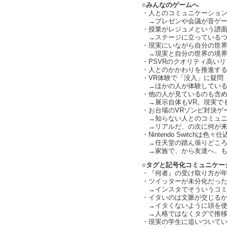
○みんなのゲームへ
・人とのコミュニケーショ
→プレゼンや会議が音ゲー
・授業がレジュメという譜面に
→ステージに立っているつ
・現実にいながら自分の世界
→現実と自分の世界の境界
・PSVRのクオリティ高い
・人とのかかわりを推進する任天
・VR体験で「没入」に疑問（ch
→ほかの人が体験しているのを
・他の人が見ているのも含
→展示自体もVR。現実でも
・お台場のVRゾンビ対決ゲーム（
→知らない人とのコミュニケー
→リアルだ、の次に何が来
・Nintendo Switchは
→任天堂の踏ん張りどころ（ch
→家族で、から友達へ、もっと
○タグと記号化コミュニケー
・『何者』の受け取り方が年々変
・ツイッターが未分化だった頃
→インスタでそういうコミ
・イタいのは文脈が交じるから（
→イタくないように頭を使
→人格ではなくタグで推移
・現実の学生に追いついてい