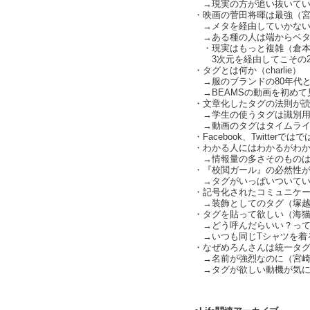
→現実の方が追い抜いてい
・映画の菅田将暉は最強（
→メタを経由していかない
→ある種の人は端からベタ
・現実はもっと複雑（倉本
3次元を経由してこその2
・タグとは何か（charlie）
→服のブランドの80年代
→BEAMSの動画を初めて見た
・文章化したタグの法則が
→学生の使うタグは識別用じゃ
→動画のタグはタイムライ
・Facebook、Twitte
・わかる人にはわかるがわから
→情報量の多さそのものは
・『校閲ガール』の必然性がな
→タグがいっぱいついているこ
・記号化されたコミュニケーシ
→装飾としてのタグ（塚越
・タグを貼って欲しい（海
→どう呼んだらいい？って
→いつも同じTシャツを着
・なぜめろんさんは統一タグがほ
→名前が強烈なのに（宮崎
→タグが欲しい動機が気になる
text by L