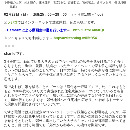
予告編の出演：鈴木謙介、速水健朗、西森路代、斎藤哲也、宮崎智之、倉本さおり、長谷川裕
Ｐ（黒幕）
02月28日（日） 深夜
25：00
～28：00
（＝月曜1:00～4:00）
※
ラジコ
ではインターネットで放送同様、音楽も聴けます。
※
Ustreamによる動画生中継も行います
⇒
http://ustre.am/lrQf
※ツイキャスでも中継します→
http://twitcasting.tv/life954
＝＝＝
charlieです。
3月を前に、勤めている大学の近辺でも引っ越しの広告を見かけることが多く
なりました。進学、就職、結婚といったライフイベントで家や住む場所を移る
というのは当たり前のことですが、日本の場合、特にその時期が春に集中しが
ちなこともあって、世の中全体が新生活に向けて慌ただしくなっているように
思えます。
昔であれば、家を移ることのゴールは「庭付き一戸建て」でした。これはもと
もと1930年代のアメリカで実施された住宅政策がルーツになっているとも言
われるライフスタイルですが、狭い国土に誰もが戸建てなど持てるわけもな
く、80年代くらいまでは、郊外地域への住宅地の広がり、いわゆるドーナツ
化現象が問題にされていたわけです。
ですが最近では人口減少やコンパクト・シティ政策などの影響もあってか、再
び都市への人口集中が始まっているようです。企業が従業員を会社の近くに住
ませようとしたり、郊外に進出していた大学のキャンパスが都市部に帰ってき
たりと、目に付く範囲でも「郊外から都市へ」の流れが顕著です。