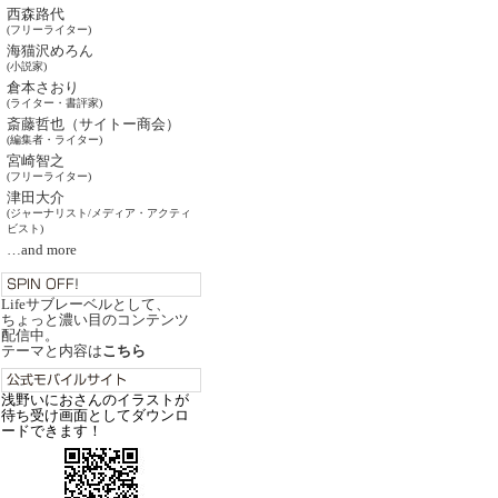
西森路代
(フリーライター)
海猫沢めろん
(小説家)
倉本さおり
(ライター・書評家)
斎藤哲也（サイトー商会）
(編集者・ライター)
宮崎智之
(フリーライター)
津田大介
(ジャーナリスト/メディア・アクティ
ビスト)
…and more
Lifeサブレーベルとして、
ちょっと濃い目のコンテンツ
配信中。
テーマと内容は
こちら
浅野いにおさんのイラストが
待ち受け画面としてダウンロ
ードできます！