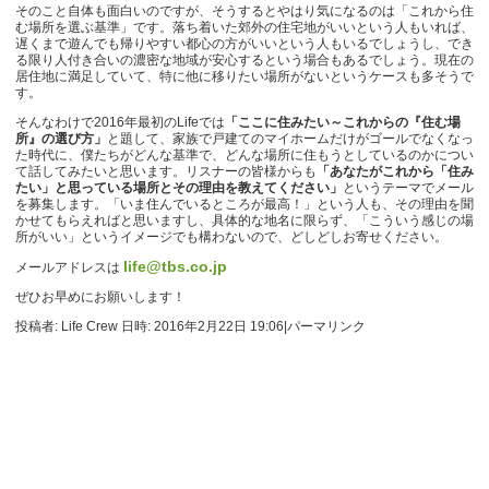
そのこと自体も面白いのですが、そうするとやはり気になるのは「これから住
む場所を選ぶ基準」です。落ち着いた郊外の住宅地がいいという人もいれば、
遅くまで遊んでも帰りやすい都心の方がいいという人もいるでしょうし、でき
る限り人付き合いの濃密な地域が安心するという場合もあるでしょう。現在の
居住地に満足していて、特に他に移りたい場所がないというケースも多そうで
す。
そんなわけで2016年最初のLifeでは
「ここに住みたい～これからの『住む場
所』の選び方」
と題して、家族で戸建てのマイホームだけがゴールでなくなっ
た時代に、僕たちがどんな基準で、どんな場所に住もうとしているのかについ
て話してみたいと思います。リスナーの皆様からも
「あなたがこれから「住み
たい」と思っている場所とその理由を教えてください」
というテーマでメール
を募集します。「いま住んでいるところが最高！」という人も、その理由を聞
かせてもらえればと思いますし、具体的な地名に限らず、「こういう感じの場
所がいい」というイメージでも構わないので、どしどしお寄せください。
life@tbs.co.jp
メールアドレスは
ぜひお早めにお願いします！
投稿者: Life Crew 日時: 2016年2月22日 19:06
|
パーマリンク