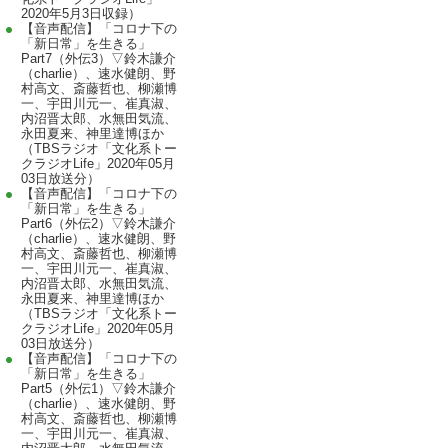
2020年5月3日収録）
【音声配信】「コロナ下の
「新日常」を生きる」
Part7（外伝3）▽鈴木謙介
（charlie）、速水健朗、野
村高文、斎藤哲也、柳瀬博
一、宇田川元一、崔真淑、
内沼晋太郎、水無田気流、
永田夏来、神里達博ほか
（TBSラジオ「文化系トー
クラジオLife」2020年05月
03日放送分）
【音声配信】「コロナ下の
「新日常」を生きる」
Part6（外伝2）▽鈴木謙介
（charlie）、速水健朗、野
村高文、斎藤哲也、柳瀬博
一、宇田川元一、崔真淑、
内沼晋太郎、水無田気流、
永田夏来、神里達博ほか
（TBSラジオ「文化系トー
クラジオLife」2020年05月
03日放送分）
【音声配信】「コロナ下の
「新日常」を生きる」
Part5（外伝1）▽鈴木謙介
（charlie）、速水健朗、野
村高文、斎藤哲也、柳瀬博
一、宇田川元一、崔真淑、