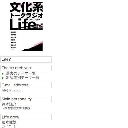
過去のテーマ一覧
出演者別テーマ一覧
life@tbs.co.jp
鈴木謙介
（関西学院大学准教授）
速水健朗
(ライター)