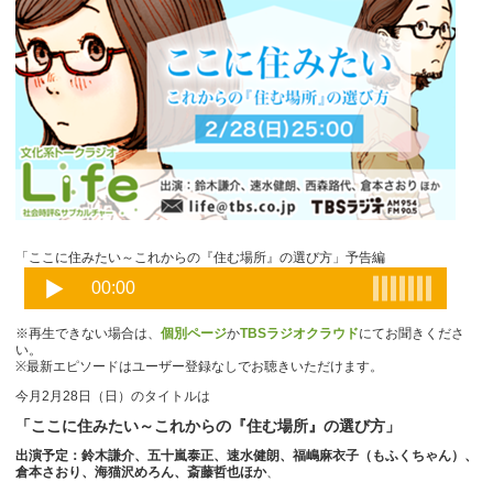
「ここに住みたい～これからの『住む場所』の選び方」予告編
※再生できない場合は、
個別ページ
か
TBSラジオクラウド
にてお聞きくださ
い。
※最新エピソードはユーザー登録なしでお聴きいただけます。
今月2月28日（日）のタイトルは
「ここに住みたい～これからの『住む場所』の選び方」
出演予定：鈴木謙介、五十嵐泰正、速水健朗、福嶋麻衣子（もふくちゃん）、
倉本さおり、海猫沢めろん、斎藤哲也ほか
、