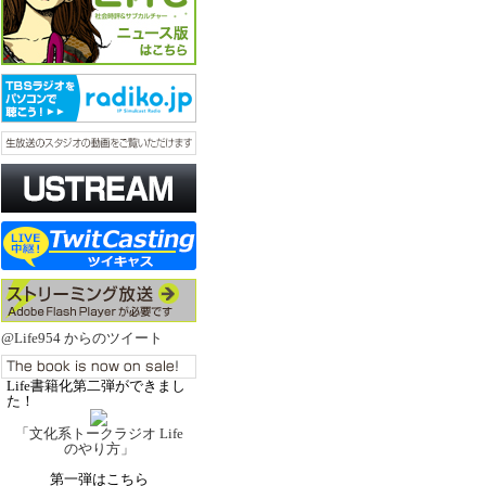
@Life954 からのツイート
Life書籍化第二弾ができまし
た！
「文化系トークラジオ Life
のやり方」
第一弾はこちら