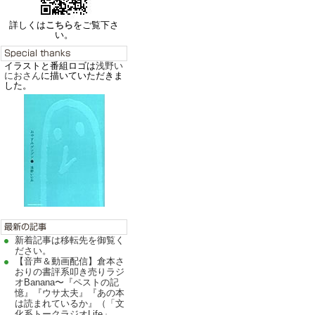
詳しくは
こちら
をご覧下さ
い。
イラストと番組ロゴは
浅野い
におさん
に描いていただきま
した。
新着記事は移転先を御覧く
ださい。
【音声＆動画配信】倉本さ
おりの書評系叩き売りラジ
オBanana〜『ペストの記
憶』『ウサ太夫』『あの本
は読まれているか』（「文
化系トークラジオLife」