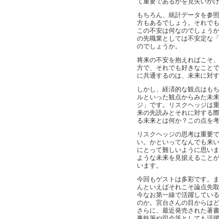
て重要であるかを見失いか
もちろん、統計データを参
方もあるでしょう。それで
この不安は何なのでしょう
の先職業としては不安定な
のでしょうか。
将来の不安を抱えればこそ
方で、それでも好きなこと
に共通するのは、未来に対
しかし、経済的な観点はもち
ルといった観点からみた未
ジ」です。リスクヘッジは
来の先読みとそれに対する
る未来とは何か？この点を
リスクヘッジの思考は重要で
い。かといってなんでも来
にとって難しいように思い
ような未来を見据えること
います。
今回もゲストは多彩です。
んといえばそれこそ論点先取
今なお第一線で活躍している
のか。宮台さんの目からは
さらに、最近発売された著
事執筆や司会等としても活