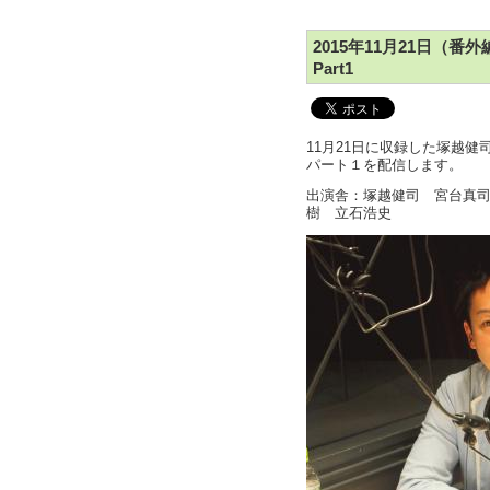
2015年11月21日（
Part1
11月21日に収録した塚越
パート１を配信します。
出演舎：塚越健司 宮台真司
樹 立石浩史