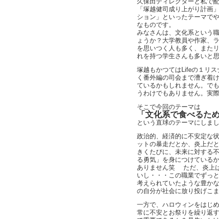
久保田ディレクターと私で
「塚越健司成り上がり計画」
ション」といったテーマで
なものです。
みなさんは、文化系という
ょうか？大学教員や作家、ラ
を思いつく人も多く、また
れを持つ学生さんも多いと
塚越もかつてはLifeの１
く番外編の司会まで漕ぎ着
ているかもしれません。で
うわけでもありません。実
そこで今回のテーマは
「文化系で食べるた
という直球のテーマにしま
政治的、経済的に不安定な
ットの暴走だとか、炎上だ
きくたびに、未来に対する
る勇気」を身につけている
ありません笑 ただ、炎上
いし・・・この職業でずっ
考えられていたような豊か
の自分が社会に放り投げこ
一方で、ハロウィンをはじめ
常に不安とお祭りを繰り返