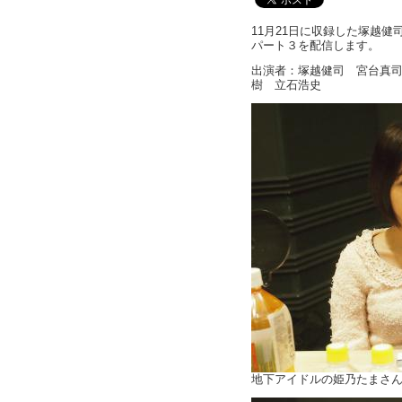
11月21日に収録した塚越
パート３を配信します。
出演者：塚越健司 宮台真司
樹 立石浩史
地下アイドルの姫乃たまさ