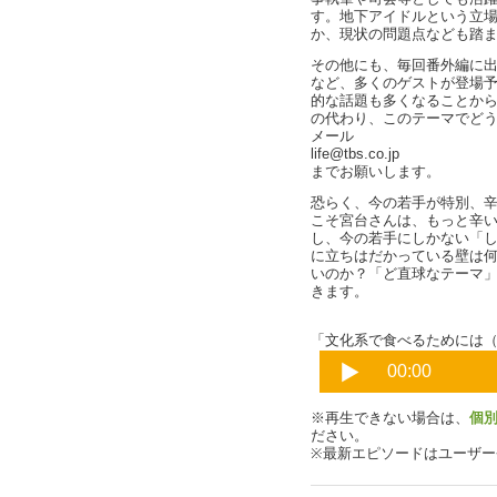
す。地下アイドルという立
か、現状の問題点なども踏
その他にも、毎回番外編に
など、多くのゲストが登場
的な話題も多くなることか
の代わり、このテーマでど
メール
life@tbs.co.jp
までお願いします。
恐らく、今の若手が特別、
こそ宮台さんは、もっと辛
し、今の若手にしかない「
に立ちはだかっている壁は
いのか？「ど直球なテーマ
きます。
「文化系で食べるためには
※再生できない場合は、
個
ださい。
※最新エピソードはユーザ