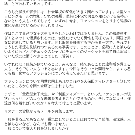
緒」と言われているわけです。
こうした状況の背景には、社会環境の変化が大きく関わっています。大型ショ
ッピングモールの増加、SNSの発展、単純に不況でお金を服にかける余裕が
ないという人もいるでしょう。いずれにせよ、ファッションをとりまく認識の
変化が生じているのかもしれません。
僕はここで量産型女子大生叩きをしたいわけではありません。この服装多す
ぎ！とネットで指摘されるのは、女性だけでなく男性も同様であり、問題は男
女に共通していると思います。同じ服装を揶揄する声がある一方で、それでも
こうした潮流を見慣れつつあるのも事実です。このことは、必死に人と被らな
いようにわざわざチェックのシャツにチェックのジャケットを着て自己演出し
ていた僕には驚くべきことでした（苦笑）。
いずれにせよ服装が似ていること、みんなと一緒であることに違和感を覚える
人も、そうでない人もいると思います。今回はそういった問題から、よくも悪
くも画一化するファッションについて考えてみたいと思います。
ファッションについて同世代同士あれやこれやを久保田ディレクターと話して
いたところから今回の企画は生まれました。
まずは、「量産型女子大生」や「制服ディズニー」といったファッションの現
状から入り、どのような未来を考えることができるのか、そしてなにより、僕
達は何を着ればいいのか！を考えて行こうと思います。
リスナーの皆様からもメールを募集します。
・服を着る上であなたが一番気にしていることは何ですか？値段、清潔感、人
と被らないなど、なんでも構いません。
・服について友人と何を話しましたか？