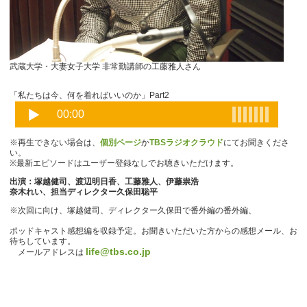
武蔵大学・大妻女子大学 非常勤講師の工藤雅人さん
「私たちは今、何を着ればいいのか」Part2
※再生できない場合は、
個別ページ
か
TBSラジオクラウド
にてお聞きくださ
い。
※最新エピソードはユーザー登録なしでお聴きいただけます。
出演：塚越健司、渡辺明日香、工藤雅人、伊藤祟浩
奈木れい、担当ディレクター久保田聡平
※次回に向け、塚越健司、ディレクター久保田で番外編の番外編、
ポッドキャスト感想編を収録予定。お聞きいただいた方からの感想メール、お
待ちしています。
life@tbs.co.jp
メールアドレスは