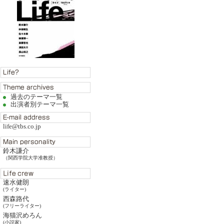
過去のテーマ一覧
出演者別テーマ一覧
life@tbs.co.jp
鈴木謙介
（関西学院大学准教授）
速水健朗
(ライター)
西森路代
(フリーライター)
海猫沢めろん
(小説家)