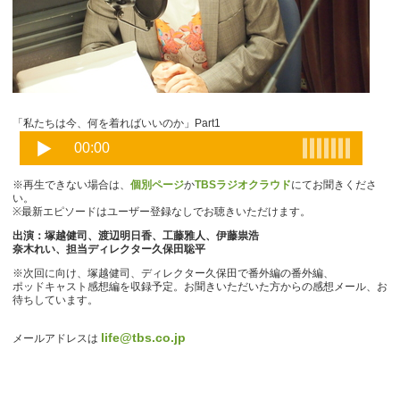
「私たちは今、何を着ればいいのか」Part1
※再生できない場合は、
個別ページ
か
TBSラジオクラウド
にてお聞きくださ
い。
※最新エピソードはユーザー登録なしでお聴きいただけます。
出演：塚越健司、渡辺明日香、工藤雅人、伊藤祟浩
奈木れい、担当ディレクター久保田聡平
※次回に向け、塚越健司、ディレクター久保田で番外編の番外編、
ポッドキャスト感想編を収録予定。お聞きいただいた方からの感想メール、お
待ちしています。
life@tbs.co.jp
メールアドレスは