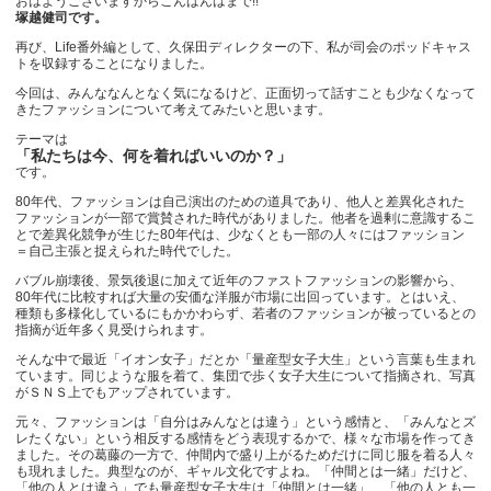
おはようございますからこんばんはまで!!
塚越健司です。
再び、Life番外編として、久保田ディレクターの下、私が司会のポッドキャス
トを収録することになりました。
今回は、みんななんとなく気になるけど、正面切って話すことも少なくなって
きたファッションについて考えてみたいと思います。
テーマは
「私たちは今、何を着ればいいのか？」
です。
80年代、ファッションは自己演出のための道具であり、他人と差異化された
ファッションが一部で賞賛された時代がありました。他者を過剰に意識するこ
とで差異化競争が生じた80年代は、少なくとも一部の人々にはファッション
＝自己主張と捉えられた時代でした。
バブル崩壊後、景気後退に加えて近年のファストファッションの影響から、
80年代に比較すれば大量の安価な洋服が市場に出回っています。とはいえ、
種類も多様化しているにもかかわらず、若者のファッションが被っているとの
指摘が近年多く見受けられます。
そんな中で最近「イオン女子」だとか「量産型女子大生」という言葉も生まれ
ています。同じような服を着て、集団で歩く女子大生について指摘され、写真
がＳＮＳ上でもアップされています。
元々、ファッションは「自分はみんなとは違う」という感情と、「みんなとズ
レたくない」という相反する感情をどう表現するかで、様々な市場を作ってき
ました。その葛藤の一方で、仲間内で盛り上がるためだけに同じ服を着る人々
も現れました。典型なのが、ギャル文化ですよね。「仲間とは一緒」だけど、
「他の人とは違う」でも量産型女子大生は「仲間とは一緒」、「他の人とも一