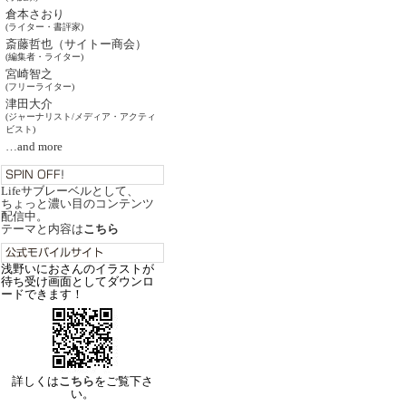
倉本さおり
(ライター・書評家)
斎藤哲也（サイトー商会）
(編集者・ライター)
宮崎智之
(フリーライター)
津田大介
(ジャーナリスト/メディア・アクティ
ビスト)
…and more
Lifeサブレーベルとして、
ちょっと濃い目のコンテンツ
配信中。
テーマと内容は
こちら
浅野いにおさんのイラストが
待ち受け画面としてダウンロ
ードできます！
詳しくは
こちら
をご覧下さ
い。