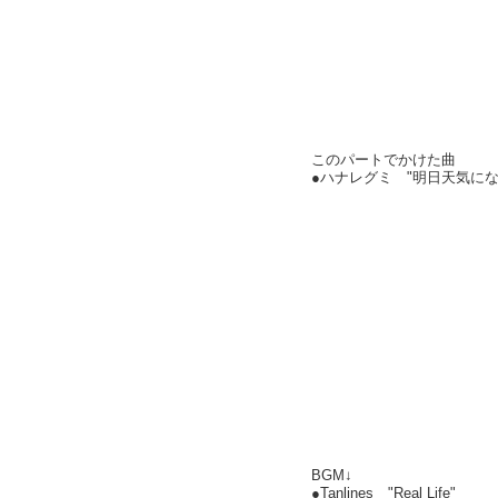
このパートでかけた曲
●ハナレグミ "明日天気に
BGM↓
●Tanlines "Real Life"