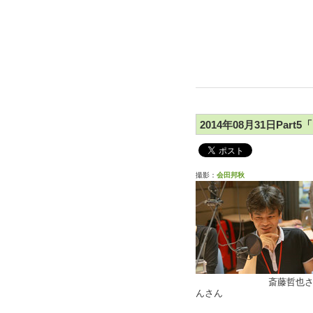
2014年08月31日Pa
撮影：
会田邦秋
斎藤哲也
んさん