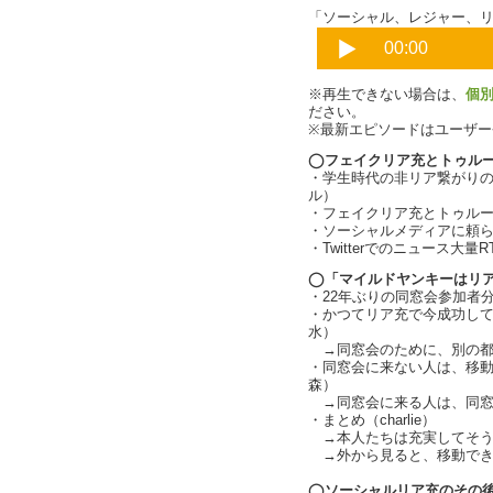
「ソーシャル、レジャー、リア
※再生できない場合は、
個
ださい。
※最新エピソードはユーザ
◯フェイクリア充とトゥル
・学生時代の非リア繋がり
ル）
・フェイクリア充とトゥル
・ソーシャルメディアに頼らな
・Twitterでのニュース大量R
◯「マイルドヤンキーはリ
・22年ぶりの同窓会参加者
・かつてリア充で今成功し
水）
→同窓会のために、別の都
・同窓会に来ない人は、移
森）
→同窓会に来る人は、同窓
・まとめ（charlie）
→本人たちは充実してそう、S
→外から見ると、移動できず昔
◯ソーシャルリア充のその