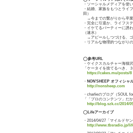
・ソーシャルメディアを使いな
・結婚、家族をもつとライ
田）
→今までの繋がりから卒業
・完全に引退か、ライフステー
・イケてるパーティーに誘
（速水）
→アピールしつづける、ゴ
・リアルな物理的つながり
text by L
◯参考URL
・ケイクスカルチャー海猫
「ケータイを捨てるべき、
https://cakes.mu/posts/8
・
NON'SHEEP オフィシ
http://nonsheep.com
・charlieのブログ（SOUL fo
「「プロのコンテンツ」だ
http://blog.szk.cc/2014/0
◯Lifeアーカイブ
・2014/04/27「マイルド
http://www.tbsradio.jp/li