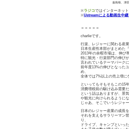
嘉島唯、津田大介、長
※
ラジコ
ではインターネット
※
Ustreamによる動画生中
＝＝＝＝＝
charlieです。
行楽、レジャーに関わる産
日本生産性本部がまとめた『
2013年の余暇市場は、伸び
特に観光・行楽部門の伸び
言われているテーマパーク
前年度13%の伸びとなった
め、
全体では7%以上の売上増に
といってもそもそもこの15
消費増税前の駆け込み需要
という話はありますが、景
や観光に向けられるように
じゃあ、そこでいうレジャ
日本のレジャー産業の成長
それを支えるサラリーマン
り、
ドライブ、キャンプといっ