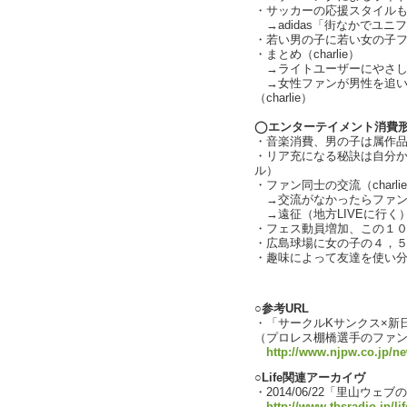
・サッカーの応援スタイル
→adidas「街なかでユ
・若い男の子に若い女の子
・まとめ（charlie）
→ライトユーザーにやさしい設
→女性ファンが男性を追い
（charlie）
◯エンターテイメント消費
・音楽消費、男の子は属作
・リア充になる秘訣は自分
ル）
・ファン同士の交流（charli
→交流がなかったらファン
→遠征（地方LIVEに行く
・フェス動員増加、この１
・広島球場に女の子の４，
・趣味によって友達を使い
text by L
○参考URL
・「サークルKサンクス×新
（プロレス棚橋選手のファ
http://www.njpw.co.jp/n
○Life関連アーカイヴ
・2014/06/22「里山ウェブ