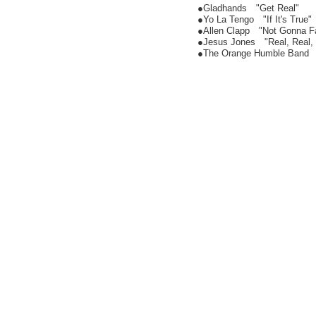
●Gladhands "Get Real"
●Yo La Tengo "If It's True"
●Allen Clapp "Not Gonna Fa
●Jesus Jones "Real, Real, 
●The Orange Humble Band "B