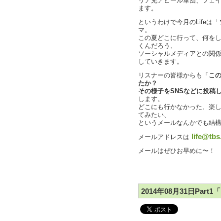
リア充アピール軍団、フェ
ます。
というわけで今月のLifeは「
マ。
この夏どこに行って、何を
くんだろう、
ソーシャルメディアとの関
していきます。
リスナーの皆様からも「
こ
たか？
その様子をSNSなどに投稿
します。
どこにも行かなかった、楽
てみたい、
というメールなんかでも結
life@tbs
メールアドレスは
メールはぜひお早めに〜！
2014年08月31日Pa