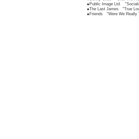
●Public Image Ltd. "Sociali
●The Last James "True Lo
●Friends "Were We Really 