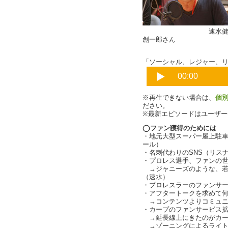
速水健
創一郎さん
「ソーシャル、レジャー、リア
※再生できない場合は、
個
ださい。
※最新エピソードはユーザ
◯ファン獲得のためには
・地元大型スーパー屋上駐
ール）
・名刺代わりのSNS（リス
・プロレス選手、ファンの
→ジャニーズのような、若
（速水）
・プロレスラーのファンサ
・アフタートークを求めて
→コンテンツよりコミュニ
・カープのファンサービス
→延長線上にきたのがカー
→ゾーニングによるライト