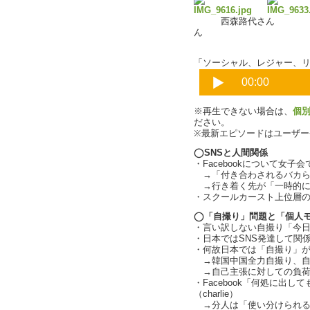
西森路代さ
ん
「ソーシャル、レジャー、リア
※再生できない場合は、
個
ださい。
※最新エピソードはユーザ
◯SNSと人間関係
・Facebookについて女
→「付き合わされるバカらしさ
→行き着く先が「一時的に形成さ
・スクールカースト上位層の変化
◯「自撮り」問題と「個人
・言い訳しない自撮り「今
・日本ではSNS発達して関
・何故日本では「自撮り」
→韓国中国全力自撮り、自
→自己主張に対しての負荷
・Facebook「何処に出
（charlie）
→分人は「使い分けられる自分