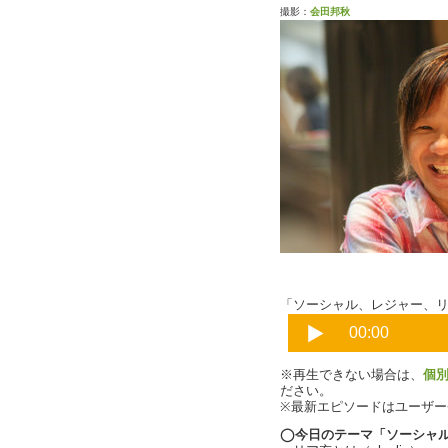
撮影：
会田邦秋
charlie
「ソーシャル、レジャー、リア
※再生できない場合は、
個
ださい。
※最新エピソードはユーザ
◯今日のテーマ「ソーシャ