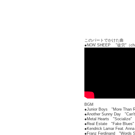
このパートでかけた曲
●NON' SHEEP "徒労"（ch
BGM
●Junior Boys "More Than R
●Another Sunny Day "Can't Y
●Metal Hearts "Socialize"
●Real Estate "Fake Blues"
●Kendrick Lamar Feat. Ann
●Franz Ferdinand "Words S