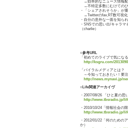
→効率的なニュース情報配
→不特定多数にむけてのひ
・「シェアされそうか」が重要視
→Twitterのfav,RT数可
・自分の意外な一面を知ら
・SNSでの思い出/キャラ
（charlie）
text by L
○参考URL
「初めてのライブで気にな
http://ksgru.com/201309
「バイラルメディアとは？
～今知っておきたい！要注
http://news.mynavi.jp/ne
○Life関連アーカイヴ
・2007/08/26 「ひと夏の
http://www.tbsradio.jp/li
・2010/10/24「情報
http://www.tbsradio.jp/li
・2012/01/22「何のた
か）