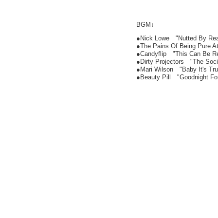
BGM↓
●Nick Lowe "Nutted By Real
●The Pains Of Being Pure A
●Candyflip "This Can Be Re
●Dirty Projectors "The Socia
●Mari Wilson "Baby It's Tru
●Beauty Pill "Goodnight Fo