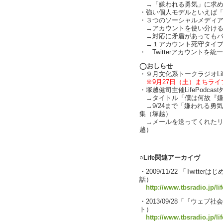
→「嫌われる勇気」に求められ
・強い個人モデルといえば「津
・３つのソーシャルメディアタイ
→アカウントを使い分ける自分
→対応に矛盾があってもバラバ
→１アカウント死守タイプ（ch
・ Twitterアカウントを統
◯おしらせ
・９月文化系トークラジオLi
※9月27日（土）まちラ
・塚越健司主催LifePodca
→タイトル「僕は何故『嫌
→9/24まで「嫌われる勇
集（塚越）
→メールを送ってくれたリ
越）
text by L
○Life関連アーカイヴ
・2009/11/22 「Twitt
話）
http://www.tbsradio.jp/lif
・2013/09/28「『ウェ
ト）
http://www.tbsradio.jp/li