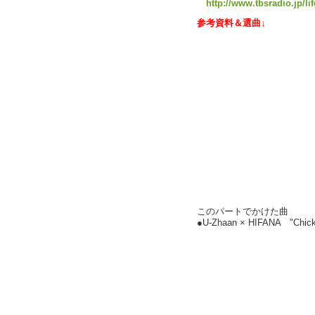
http://www.tbsradio.jp/li
参考資料＆選曲↓
このパートでかけた曲
●U-Zhaan × HIFANA "C