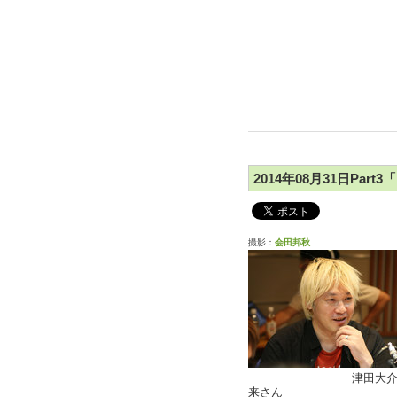
2014年08月31日Pa
撮影：
会田邦秋
津田大介
来さん