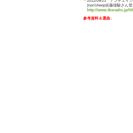
・2012/09/23「アンチ
(non'sheep佐藤雄駿さん登
http://www.tbsradio.jp/li
参考資料＆選曲↓