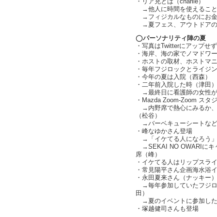
・リア充とは（charlie）
→他人に時間を使えること（ch
→フィジカルなものにお金を払
→夏フェス、アウトドアの準備
◯パーソナリティ陣の夏
・写真はTwitterにアップ
・海岸、海の家でノマドワ
・ホストの取材、ホストマ
・毎年フジロックとライジ
・今年の夏は入院（西森）
・二年前入院した時（津田
→最終日に看護師の女性が「
・Mazda Zoom-Zoom
→内野席で熱心にみるか、
（松谷）
→バーベキューシートなど
・峰なゆかさん登場
→「イケてる人になろう」
→SEKAI NO OWAR
席（峰）
・イケてる人はリップスラ
・常見陽平さん企画海水浴
・永田夏来さん（ナッキー
→毎年参加していたフジロ
田）
→夏のイベントに参加した
・塚越健司さんも登場
text by L