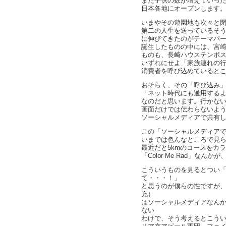
また子供の数が増えていった
日本各地にオープンします
いまやその遊園地も次々と
第二の人生を送っているそ
に伸びてきたのがテーマパ
誕生したものの中には、宮
ものも、長崎ハウステンボ
いずれにせよ「家族連れの
消費者を呼び込めていると
おそらく、その「呼び込み
「ネット時代にも通用する
なのだと思います。行かな
画面だけでは伝わらないよ
ソーシャルメディアで共有
この「ソーシャルメディア
いまでは色んなところで見
最近だと5kmのコースをカ
「Color Me Rad」な
こういうものを見るとつい
て・・・！」
と思うのが僕らの性ですが
充）
はソーシャルメディアなん
ない
わけで、そう考えるとこう