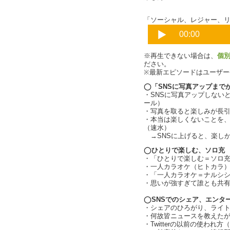
「ソーシャル、レジャー、リア
※再生できない場合は、
個
ださい。
※最新エピソードはユーザ
◯「SNSに写真アップまで
・SNSに写真アップしない
ール）
・写真を取ると楽しみが長
・本当は楽しくないことを
（速水）
→SNSに上げると、楽し
◯ひとりで楽しむ、ソロ充
・「ひとりで楽しむ＝ソロ
・一人カラオケ（ヒトカラ
・「一人カラオケ＝ナルシ
・思いが強すぎて誰とも共
◯SNSでのシェア、エンタ
・シェアのひろがり、ライトニ
・何故皆ニュースを教えた
・Twitterの以前の使われ方