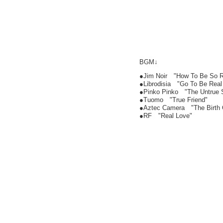
BGM↓
●Jim Noir "How To Be So R
●Librodisia "Go To Be Real (
●Pinko Pinko "The Untrue S
●Tuomo "True Friend"
●Aztec Camera "The Birth 
●RF "Real Love"