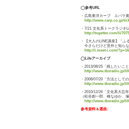
◯参考URL
・広島東洋カープ エバラ
http://www.carp.co.jp/tic
・7/21 文化系トークラジオL
http://togetter.com/li/707
・【大人のLINE講座】「ふ
今さらだけど意外と知らな
http://i.meet-i.com/?p=1
◯Lifeアーカイブ
・2013/08/25「残したい
http://www.tbsradio.jp/li
・2008/07/20「方法と
http://www.tbsradio.jp/li
・2010/12/26「文化系大忘
（松谷創一郎、峰なゆか、
http://www.tbsradio.jp/li
参考資料＆選曲↓