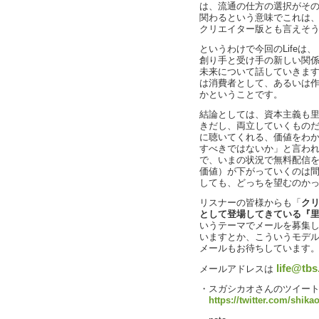
は、流通の仕方の選択がそ
関わるという意味でこれは
クリエイター版とも言えそ
というわけで今回のLife
創り手と受け手の新しい関
未来について話していきま
は消費者として、あるいは
かということです。
結論としては、資本主義も
きだし、両立していくものだ
に聴いてくれる、価値をわかる
すべきではないか」と言わ
で、いまの状況で無料配信
価値）が下がっていくのは
しても、どっちを望むのか
リスナーの皆様からも「
ク
として登場してきている『
いうテーマでメールを募集
いますとか、こういうモデ
メールもお待ちしています
life@tbs
メールアドレスは
・スガシカオさんのツイー
https://twitter.com/shik