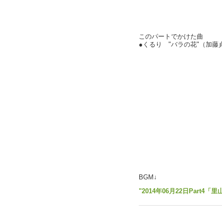
このパートでかけた曲
●くるり "バラの花"（加藤
BGM↓
"2014年06月22日Part