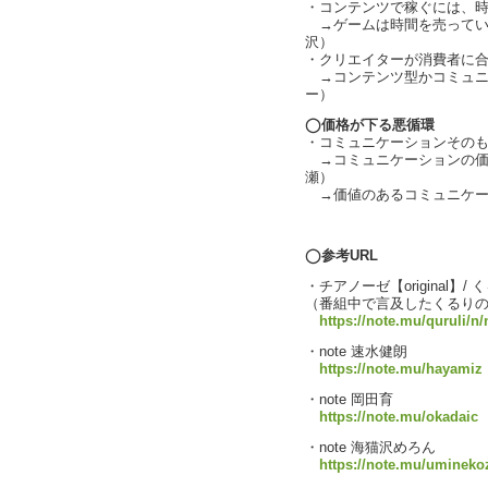
・コンテンツで稼ぐには、
→ゲームは時間を売ってい
沢）
・クリエイターが消費者に
→コンテンツ型かコミュニ
ー）
◯価格が下る悪循環
・コミュニケーションその
→コミュニケーションの価
瀬）
→価値のあるコミュニケーショ
text by L
◯参考URL
・チアノーゼ【original】/ くる
（番組中で言及したくるり
https://note.mu/quruli/n
・note 速水健朗
https://note.mu/hayamiz
・note 岡田育
https://note.mu/okadaic
・note 海猫沢めろん
https://note.mu/uminek