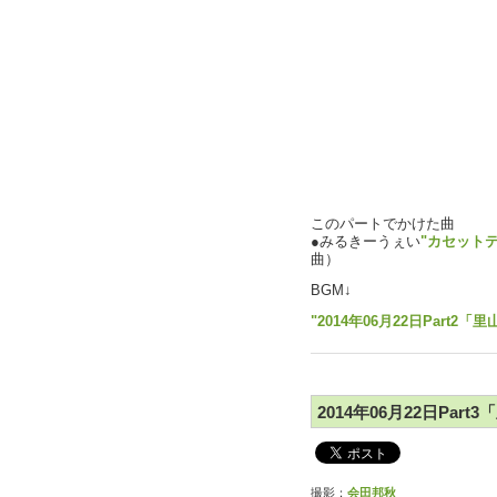
このパートでかけた曲
●みるきーうぇい
"カセット
曲）
BGM↓
"2014年06月22日Part
2014年06月22日Par
撮影：
会田邦秋