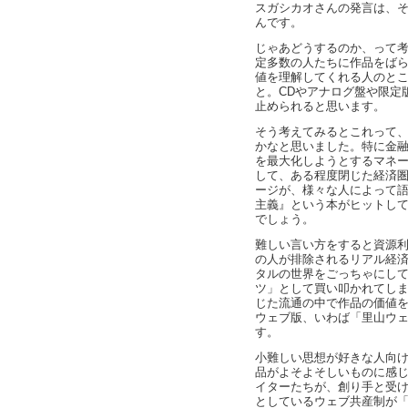
スガシカオさんの発言は、
んです。
じゃあどうするのか、って
定多数の人たちに作品をば
値を理解してくれる人のと
と。CDやアナログ盤や限定
止められると思います。
そう考えてみるとこれって
かなと思いました。特に金
を最大化しようとするマネ
して、ある程度閉じた経済
ージが、様々な人によって
主義』という本がヒットし
でしょう。
難しい言い方をすると資源
の人が排除されるリアル経
タルの世界をごっちゃにし
ツ」として買い叩かれてし
じた流通の中で作品の価値
ウェブ版、いわば「里山ウ
す。
小難しい思想が好きな人向
品がよそよそしいものに感
イターたちが、創り手と受
としているウェブ共産制が