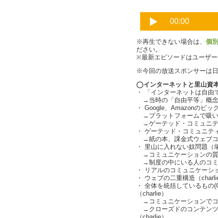
※再生できない場合は、
個
ださい。
※最新エピソードはユーザ
※今回の放送スポンサーは
◯インターネットと里山資
・ 「インターネットは自由
→当時の「自由平等」概念
・ Google、Amazonの
→プラットフォームで吸い
→ゲーテッド・コミュニテ
・ ゲーテッド・コミュニテ
→紙の本、課金式ウェブコン
・ 里山に入れない奴問題（
→コミュニケーションの質
→制度の中にいる人のコミ
・ リアルのコミュニケーシ
・ ウェブの二重構造（charli
・ 全体を統括しているもの(G
（charlie）
→コミュニケーションでコンテ
→クローズドのコンテンツ
（charlie）