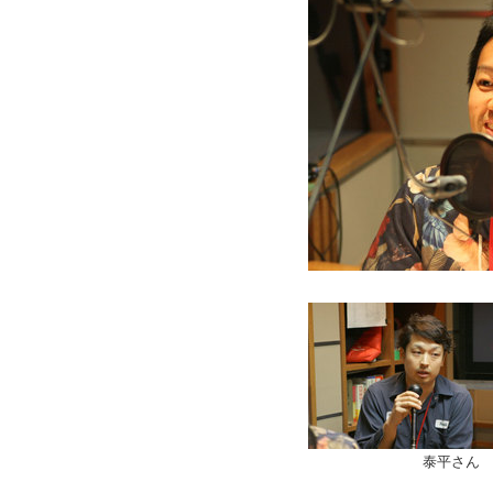
塚越健
泰平さん