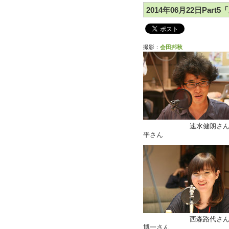
2014年06月22日Par
撮影：
会田邦秋
速水健朗
平さん
西森路
博一さん