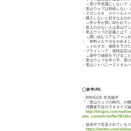
→受け手意識にしないで（
・里山ウェブは持続しない
・スガシカオ、スケールメ
・購入しないと好きなもの
→作り手が買い叩かれている状
・収入の少ない人は里山ウ
・里山ウェブの定義とは？
→囲い込むコアなファンをネッ
・「有料メルマガをやめま
→メルマガ、値段を下げた
・プライシング、値段設定は重要
→途中で値段を下げることは既
・里山ウェブを作り手、受
・里山ジャパニーズメタルバン
text by L
◯参考URL
・BROGOS 常見陽平
『「里山ウェブの時代」の
消費者不在のマネタイズ論
http://blogos.com/outlin
utm_content=buffer7f61f
・放送中で言及されている
https://twitter.com/shik