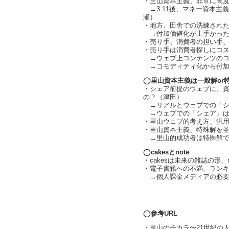
・里山資本主義、非常に高
→3.11後、マネー資本主
瀬）
・地方、田舎での洗練され
→付加価値化が上手かった（ch
・売り手、消費者の担い手
・売り手は消費者探しにコ
→ウェブ上コンテンツのコ
→コモディティ化から付加
◯里山資本主義は一般解or
・シェア前提のウェブに、
の？（津田）
→リアルとウェブでの「シェア
→ウェブでの「シェア」は「コ
・里山ウェブ的考え方、汎
・里山資本主義、特殊解を
→里山的成功者は特殊解で
◯cakesとnote
・cakesは未来の雑誌の形、
・電子書籍への不満、ラン
→個人課金メディアの必要
text by L
◯参考URL
・里山のチカラ〜21世紀の