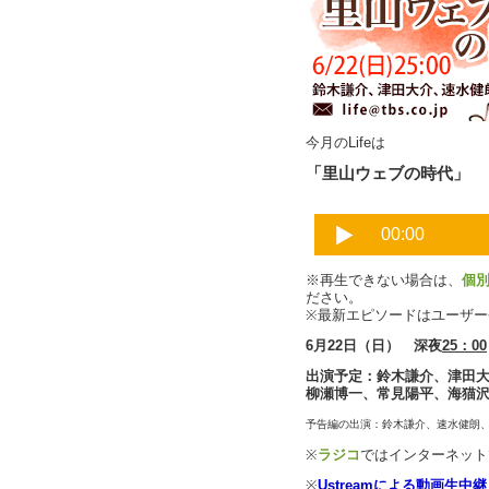
今月のLifeは
「里山ウェブの時代」
※再生できない場合は、
個
ださい。
※最新エピソードはユーザ
6月22日（日） 深夜
25：00
出演予定：鈴木謙介、津田
柳瀬博一、常見陽平、海猫
予告編の出演：鈴木謙介、速水健朗
※
ラジコ
ではインターネット
※
Ustreamによる動画生中