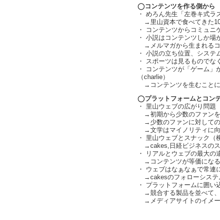
◯コンテンツを作る側から
・ めろん先生「左巻キ式ラ
→里山資本で食べてきた1
・ コンテンツからコミュニ
・ 小説はコンテンツしか場
→メルマガから生まれるコ
・ 小説の立ち位置、システ
・ スポーツは見るものでな
・ コンテンツが「ゲーム」
（charlie）
→コンテンツを生むことに固執
◯プラットフォームとコン
・ 里山ウェブの広がり問題（ch
→初期から少数のファンを囲い
→少数のファンに対しての
→文学はマイノリティに向
・ 里山ウェブとスナック（柳
→cakes,日経ビジネスの
・ リアルとウェブの最大の
→コンテンツが等価になる
・ ウェブはなぁなぁで常連
→cakesのフォローシステ
・ プラットフォームに囲い込む
→競合する製品を並べて、数と
→メディアサイトのイメー
text by L