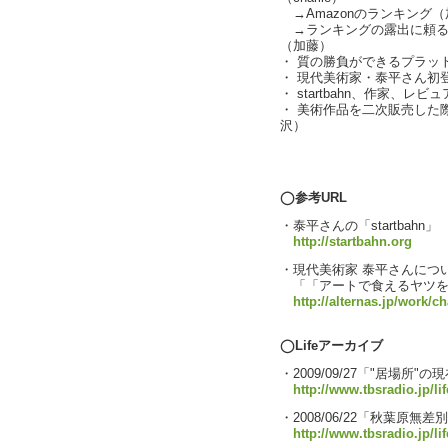
→Amazonのランキング（
→ランキングの露出に頼る
（加藤）
・ 質の勝負ができるプラッ
・ 現代美術家・泰平さん初
・ startbahn、作家、
・ 美術作品を二次販売した
沢）
text by L
◯参考URL
・泰平さんの「startbahn」
http://startbahn.org
・現代美術家 泰平さんにつ
「「アートで食えるヤツを
http://alternas.jp/work/c
◯Lifeアーカイブ
・2009/09/27「"居場所
http://www.tbsradio.jp/li
・2008/06/22「秋葉原無
http://www.tbsradio.jp/lif