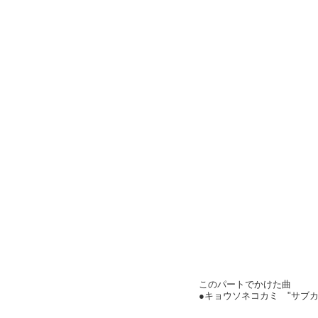
このパートでかけた曲
●キョウソネコカミ "サブ