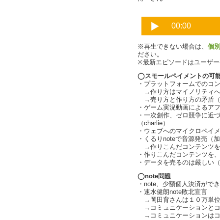
※再生できない場合は、
個
ださい。
※最新エピソードはユーザ
◯スモールペイメントの可
・プラットフォームでのコンテン
→作り方はマイノリティへ向け
→売り方と作り方の矛盾（cha
・ゲーム実況動画によるア
・一次創作、ゼロ競争に近
（charlie）
・ウェブへのマイクロペイ
・くるりnoteで音源発売（
→作りこんだコンテンツを出す
・作りこんだコンテンツを、適
・データを売るのは厳しい
◯note問題
・note、少額個人決済がで
・速水健朗note敗北宣言
→岡田育さんは１０万単位
→コミュニケーションとコ
→コミュニケーションはコ