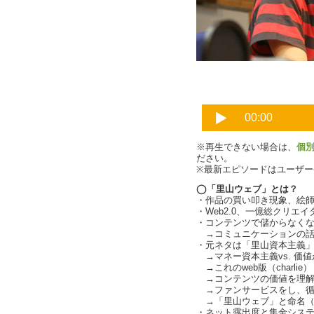
charlie
※再生できない場合は、
個
ださい。
※最新エピソードはユーザ
◯「里山ウェブ」とは？
・作品の買い叩き現象、絵師・
・Web2.0、一億総クリエイ
・コンテンツで儲からなくなり
→コミュニケーションの話題と
・元ネタは「里山資本主義」（c
→マネー資本主義vs. 価値が
→これのweb版（charlie）
→コンテンツの価値を理解する
→ファンサービスをし、循環関
→「里山ウェブ」と命名（cha
・ネット露出度と集金シス