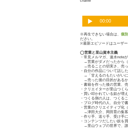
charlie
※再生できない場合は、
個
ださい。
※最新エピソードはユーザ
◯営業と里山資本主義
・常見メルマガ、速水note
→営業がダメだったから（
→売ることの切実さ、売っ
・自分の作品について話し
→「甘えるのもたいがいに
→売った後の目的があるか
・書籍を作った後の営業、
・クリエイターが里山つく
・買い叩かれている奴が増えて
・つくる側の人は、つくる
・ブログ時代の人、自分で
・営業のクリエイティブ化
→津田大介、岡田育の集客
・作り手、送り手、受け手にと
・コンテンツだしたい奴を買い叩
→里山ウェブの世界で、誰