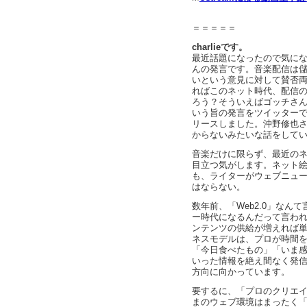
＝＝＝＝＝
charlieです。
最近話題になったので気に
んの発言です。音楽配信は儲
いという意見に対して賛否
ればこのネット時代、配信
ろう？そういえばゴッチさ
いう旨の発言をツイッター
リースしました。沖野修也
からないみたいな話をして
音楽だけに限らず、最近の
目立つ気がします。ネット
も、ライターがウェブニュ
はならない。
数年前、「Web2.0」なん
ー時代になるんだって言わ
ンテンツの供給が増えれば
ネスモデルは、プロが時間
「今日食べたもの」「いま
いった情報を絶え間なく発
方向に向かっています。
要するに、「プロのクリエ
まのウェブ環境はまったく