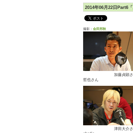
2014年06月22日Par
撮影：
会田邦秋
加藤貞
哲也さん
津田