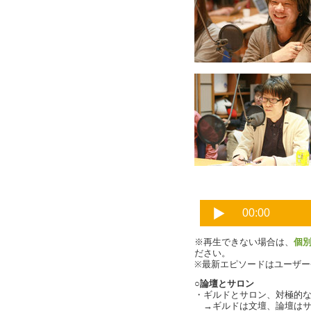
※再生できない場合は、
個
ださい。
※最新エピソードはユーザ
○論壇とサロン
・ギルドとサロン、対極的
→ギルドは文壇、論壇はサ