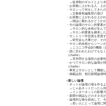
→徒弟制のギルドとより水
・お座敷に上がれる人、上
・サロンって何をしてきたの？（
→文藝春秋編集部の遊び 将
・お座敷に上がれるか上がれな
→雑誌に載れるかどうかが
・今の論壇のサロン的要素が見え
→サロン的な余裕が生んでいた
→サロン的要素を継承したいと
・サントリー学芸賞を受賞する
→研究会も大事だが、その後の
・サロン的余裕からシーンが広が
→ニコニコ学会βの機能（
・誰に言われたわけでもな
（charlie）
→耳学問する場所の必要性
・かつてサロン的な論壇が
（charlie）
・事実上サロンとして機能
・掲載誌別、朝日新聞論壇時
○新しい論壇
・ネットが論壇の場を作る
→じゃあネットだったら何が良
→インターネットの影響力
・新聞や雑誌などのネタ元
・論壇的な物を経由して、今、
→若い人にとって論壇に関わる