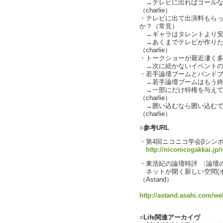
→テレビに出ればゴールな
（charlie）
・テレビに出て出演料もらっ
か？（常見）
→ギャラはタレントより安い、
→あくまでテレビが作りたい
（charlie）
・トークショーが最近凄く
→次に続かないイベントの乱立
・若手論壇ブームとバンド
→若手論壇ブームはもう終
→一部にだけ特権を与えて
（charlie）
→囲い込むなら囲い込むで
（charlie）
○参考URL
・第4回ニコニコ学会βシンポ
http://niconicogakkai.jp/
・東浩紀の論壇時評 〈論壇
ネットが開く新しい空間(オピニ
（Astand）
http://astand.asahi.com/w
○Life関連アーカイヴ