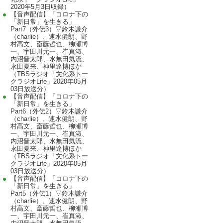
2020年5月3日収録）
【音声配信】「コロナ下の
「新日常」を生きる」
Part7（外伝3）▽鈴木謙介
（charlie）、速水健朗、野
村高文、斎藤哲也、柳瀬博
一、宇田川元一、崔真淑、
内沼晋太郎、水無田気流、
永田夏来、神里達博ほか
（TBSラジオ「文化系トー
クラジオLife」2020年05月
03日放送分）
【音声配信】「コロナ下の
「新日常」を生きる」
Part6（外伝2）▽鈴木謙介
（charlie）、速水健朗、野
村高文、斎藤哲也、柳瀬博
一、宇田川元一、崔真淑、
内沼晋太郎、水無田気流、
永田夏来、神里達博ほか
（TBSラジオ「文化系トー
クラジオLife」2020年05月
03日放送分）
【音声配信】「コロナ下の
「新日常」を生きる」
Part5（外伝1）▽鈴木謙介
（charlie）、速水健朗、野
村高文、斎藤哲也、柳瀬博
一、宇田川元一、崔真淑、