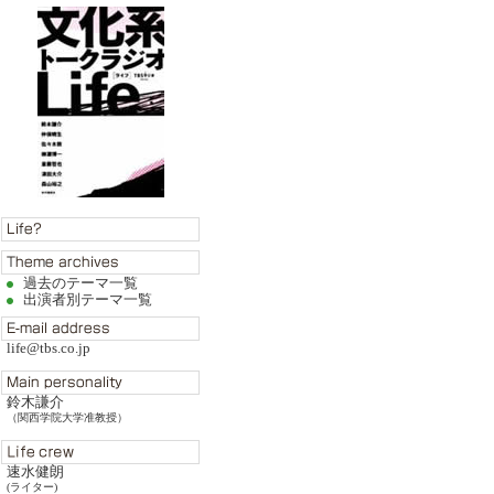
過去のテーマ一覧
出演者別テーマ一覧
life@tbs.co.jp
鈴木謙介
（関西学院大学准教授）
速水健朗
(ライター)