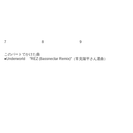
7
8
9
このパートでかけた曲
●Underworld "REZ (Bassnectar Remix)"（常見陽平さん選曲）