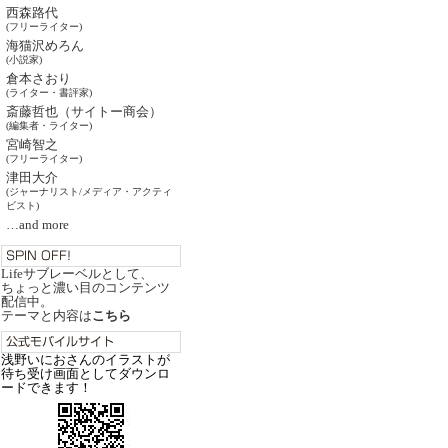
西森路代
(フリーライター)
海猫沢めろん
(小説家)
倉本さおり
(ライター・書評家)
斎藤哲也（サイトー商会）
(編集者・ライター)
宮崎智之
(フリーライター)
津田大介
(ジャーナリスト/メディア・アクティ
ビスト)
…and more
Lifeサブレーベルとして、
ちょっと濃い目のコンテンツ
配信中。
テーマと内容は
こちら
浅野いにおさんのイラストが
待ち受け画面としてダウンロ
ードできます！