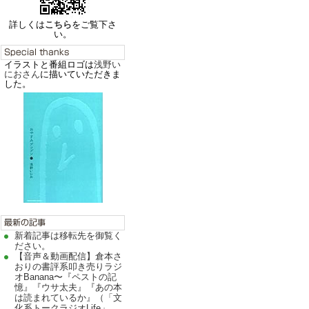
詳しくは
こちら
をご覧下さ
い。
イラストと番組ロゴは
浅野い
におさん
に描いていただきま
した。
新着記事は移転先を御覧く
ださい。
【音声＆動画配信】倉本さ
おりの書評系叩き売りラジ
オBanana〜『ペストの記
憶』『ウサ太夫』『あの本
は読まれているか』（「文
化系トークラジオLife」