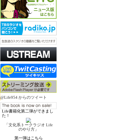
@Life954 からのツイート
Life書籍化第二弾ができまし
た！
「文化系トークラジオ Life
のやり方」
第一弾はこちら