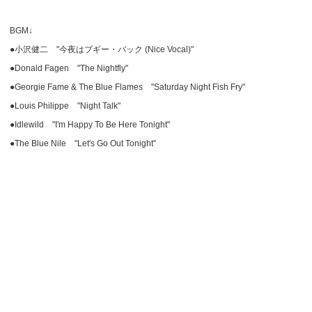
BGM↓
●小沢健二 "今夜はブギー・バック (Nice Vocal)"
●Donald Fagen "The Nightfly"
●Georgie Fame & The Blue Flames "Saturday Night Fish Fry"
●Louis Philippe "Night Talk"
●Idlewild "I'm Happy To Be Here Tonight"
●The Blue Nile "Let's Go Out Tonight"