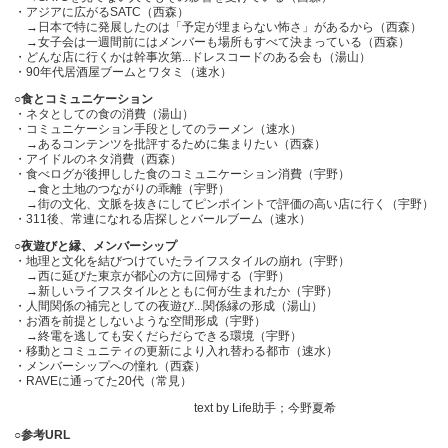
・アジアに広がるSATC（西森）
→日本で特に発展したのは「予定が埋まらない怖さ」があるから（西森）
→女子会は一週間前にはメンバーも場所もすべて決まっている（西森）
・どんな店に行くかは幹事次第...ドレスコードのある会も（湯山）
・90年代居酒屋ブームとワタミ（速水）
○食とコミュニケーション
・ネタとしての食の消費（湯山）
・コミュニケーション手段としてのラーメン（速水）
→あるコンテンツを批評するために集まりたい（西森）
・アイドルのネタ消費（西森）
・食べログが後押しした食のコミュニケーション消費（宇野）
→食と土地のつながりの乖離（宇野）
→街の文化、文脈を抜きにしてピンポイントで評価の高い店に行く（宇野）
・311後、常連になれる店探しとバールブーム（速水）
○夜遊びと縁、メンバーシップ
・地理と文化を結びつけていたライフスタイルの崩れ（宇野）
→西に延びた東京が都心の方に回帰する（宇野）
→新しいライフスタイルとともに何が生まれたか（宇野）
・人間関係の補完としての夜遊び...関係縁の形成（湯山）
・お酒を前提としないような空間形成（宇野）
→終電を逃しても安くだらだらできる環境（宇野）
・移動とコミュニティの更新により入れ替わる都市（速水）
・メンバーシップへの憧れ（西森）
・RAVEに通ってた20代（常見）
text by Life助手；今野夏希
○参考URL