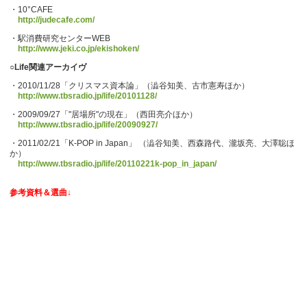
・10°CAFE
http://judecafe.com/
・駅消費研究センターWEB
http://www.jeki.co.jp/ekishoken/
○Life関連アーカイヴ
・2010/11/28「クリスマス資本論」（澁谷知美、古市憲寿ほか）
http://www.tbsradio.jp/life/20101128/
・2009/09/27「"居場所"の現在」（西田亮介ほか）
http://www.tbsradio.jp/life/20090927/
・2011/02/21「K-POP in Japan」 （澁谷知美、西森路代、瀧坂亮、大澤聡ほ
か）
http://www.tbsradio.jp/life/20110221k-pop_in_japan/
参考資料＆選曲↓