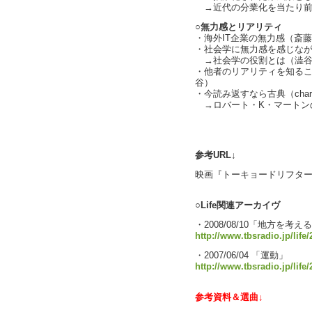
→近代の分業化を当たり前に思
○無力感とリアリティ
・海外IT企業の無力感（斎
・社会学に無力感を感じながら
→社会学の役割とは（澁谷
・他者のリアリティを知る
谷）
・今読み返すなら古典（charl
→ロバート・K・マートンのメ
text by 
参考URL↓
映画『トーキョードリフタ
○Life関連アーカイヴ
・2008/08/10「地方を考え
http://www.tbsradio.jp/life
・2007/06/04 「運動」
http://www.tbsradio.jp/life
参考資料＆選曲↓