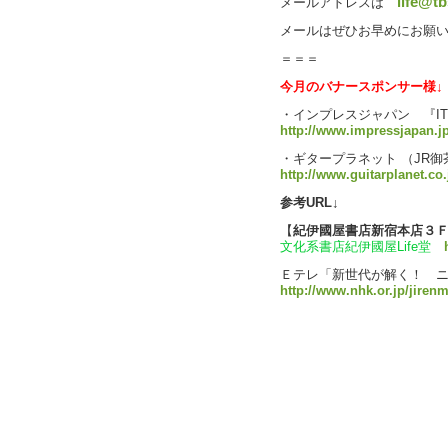
life@tb
メールアドレスは
メールはぜひお早めにお願
＝＝＝
今月のバナースポンサー様↓
・インプレスジャパン 『I
http://www.impressjapan.j
・ギタープラネット （JR御
http://www.guitarplanet.co.
参考URL↓
【
紀伊國屋書店新宿本店３
文化系書店紀伊國屋Life堂
Ｅテレ「新世代が解く！ 
http://www.nhk.or.jp/jirenm