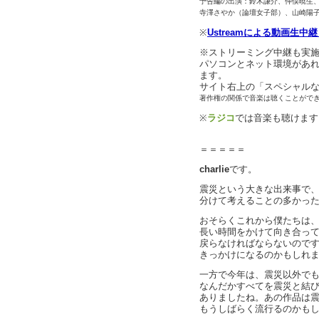
予告編の出演：鈴木謙介、仲俣暁生
寺澤さやか（論壇女子部）、山崎陽子（
※
Ustreamによる動画生中
※ストリーミング中継も実
パソコンとネット環境があ
ます。
サイト右上の「スペシャル
著作権の関係で音楽は聴くことがで
※
ラジコ
では音楽も聴けます
＝＝＝＝＝
charlie
です。
震災という大きな出来事で
分けて考えることの多かった
おそらくこれから僕たちは
長い時間をかけて向き合っ
戻らなければならないので
きっかけになるのかもしれ
一方で今年は、震災以外で
なんだかすべてを震災と結
ありましたね。あの作品は
もうしばらく流行るのかも