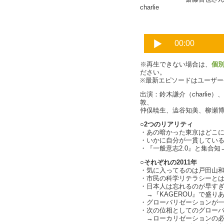
charlie
※再生できない場合は、
個
ださい。
※最新エピソードはユーザ
出演：鈴木謙介（charli
敦、
仲俣暁生、澁谷知美、柳瀬
○2つのリアリティ
・あの暗かった東京はどこに行っ
・いかに自分が一貫していると
・『一般意志2.0』と集合知→
○それぞれの2011年
・気に入ってるのは戸田山
・市民の科学リテラシーと
・日本人は忘れるのが早す
→『KAGEROU』で盛り
・グローバリゼーションが
・次の位相としてのグローバ
→ローカリゼーションの必要