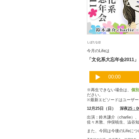
しばたなほ
今月のLifeは
「文化系大忘年会2011」
※再生できない場合は、
個
ださい。
※最新エピソードはユーザ
12月25日（日） 深夜
25：0
出演：鈴木謙介（charli
佐々木敦、仲俣暁生、澁谷
また、今回は今後のLifeに