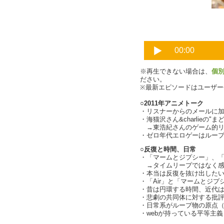
海猫沢
※再生できない場合は、
個
ださい。
※最新エピソードはユーザ
○2011年アニメトーク
・リスナーからのメールに
・海猫沢さん&charlieの"
→東浩紀さんのゲーム的リアリ
・ゼロ年代エロゲーはルー
○反復と時間、日常
・「マームとジプシー」、
→タイムリープではなく感
・本当は反復を抜け出した
・「Air」と「マームとジ
・昔は円環する時間、近代は直線
・悲劇の共同体に対する批評性（
・日常系がループ物の原点（cha
・webが持っている平等主