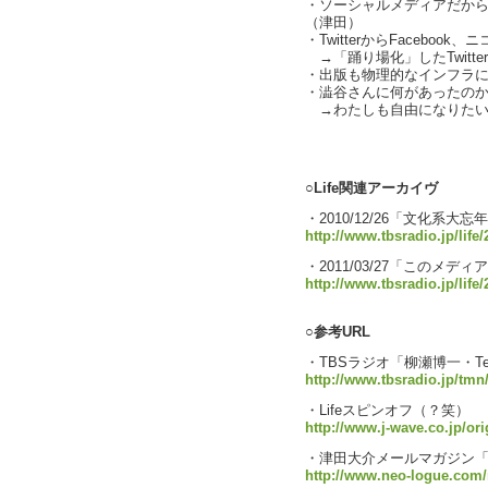
・ソーシャルメディアだか
（津田）
・TwitterからFacebook
→「踊り場化」したTwitter
・出版も物理的なインフラ
・澁谷さんに何があったのかと（
→わたしも自由になりたい
text by
○Life関連アーカイヴ
・2010/12/26「文化系大忘
http://www.tbsradio.jp/life
・2011/03/27「このメデ
http://www.tbsradio.jp/life
○参考URL
・TBSラジオ「柳瀬博一・Te
http://www.tbsradio.jp/tmn
・Lifeスピンオフ（？笑） 「
http://www.j-wave.co.jp/or
・津田大介メールマガジン
http://www.neo-logue.com