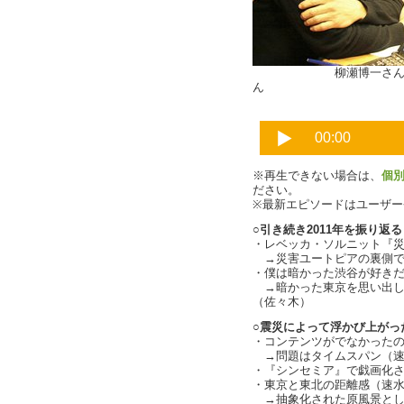
柳瀬博一
ん
※再生できない場合は、
個
ださい。
※最新エピソードはユーザ
○引き続き2011年を振り返る
・レベッカ・ソルニット『
→災害ユートピアの裏側で『シ
・僕は暗かった渋谷が好き
→暗かった東京を思い出した
（佐々木）
○震災によって浮かび上がっ
・コンテンツがでなかった
→問題はタイムスパン（速
・『シンセミア』で戯画化
・東京と東北の距離感（速
→抽象化された原風景としての"