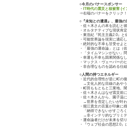
○今月のバナースポンサー
・
IT時代の震災と核被害 (イ
⇒右端のバナーをクリック
○『未知との遭遇』、最強の
・佐々木さんの本を読むと彼女が
・オルタナティブな現状肯
・東浩紀『民主主義2.0』と佐
・可能世界論を現実に適応
・絶対的な不幸も甘受せよ
・「最強の運命論」とは（
・「タイムマシンがない」
・幸運も不幸も因果関係な
・マックス・ヴェーバーのヒン
・非合理なものを認める仕組みが
○人間の持つエネルギー
・近代的合理性が逆に町の
→文化人的な目線のあやう
・町田ももともと三業地。
・佐々木さんはなぜ震災前
・佐々木さんから、園子温
→世界を否定したいが叶わな
・堀江貴文の言葉が印象に
「納得できないがすごろく
→非インテリ的なプリミテ
・運命論者だけが未来を切
・『ウェブ社会の思想2.0』に向