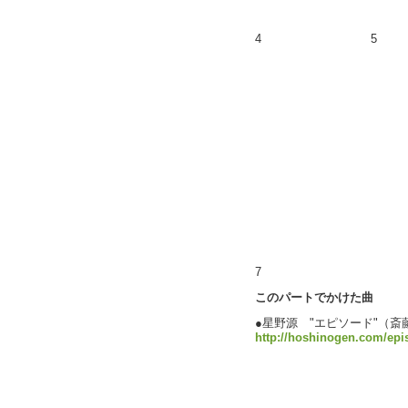
4
5
7
このパートでかけた曲
●星野源 "エピソード"（斎
http://hoshinogen.com/epi