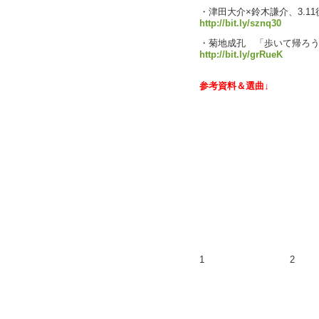
・津田大介×鈴木謙介、3.1
http://bit.ly/sznq30
・菊地成孔 「歩いて帰ろ
http://bit.ly/grRueK
参考資料＆選曲↓
1
2