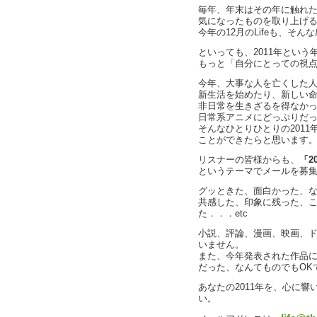
毎年、年末はその年に触れ
気になったものを取り上げ
今年の12月のLifeも、そ
といっても、2011年とい
もっと「自分にとっての視
今年、大事な人を亡くした
新生活を始めたり、新しい
非日常を生きざるを得なか
日常系アニメにどっぷりだ
そんなひとりひとりの201
ことができたらと思います
リスナーの皆様からも、
「2
というテーマでメールを募
グッときた、面白かった、
共感した、印象に残った、
た．．．etc
小説、評論、漫画、映画、ド
いません。
また、今年発表された作品
だった、なんてものでもOK
あなたの2011年を、心に
い。