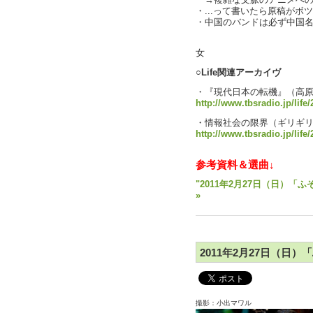
→複雑な文脈のアニメへの反応
・...って書いたら原稿がボツに
・中国のバンドは必ず中国
text 
女
○Life関連アーカイヴ
・『現代日本の転機』（高
http://www.tbsradio.jp/life
・情報社会の限界（ギリギ
http://www.tbsradio.jp/life
参考資料＆選曲↓
"2011年2月27日（日）「
»
2011年2月27日（日）
撮影：小出マワル