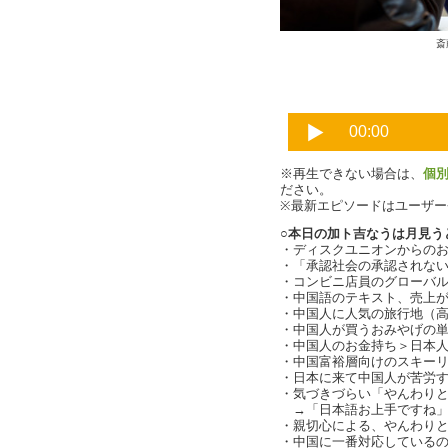
斎
※再生できない場合は、
個
ださい。
※最新エピソードはユーザ
○本日の加ト吉なうは月見う
・ディスクユニオンからの
・「承認社会の承認されな
・コンビニ店員のグローバ
・中国語のテキスト、売上
・中国人に人気の旅行地（
・中国人が買うおみやげの
・中国人のお金持ち＞日本
・中国富裕層向けのスキー
・日本に来て中国人が苦労
・気づきづらい「やんわりとした
→「日本語お上手ですね」問題
・親切心による、やんわりとした
・中国に一番対応している