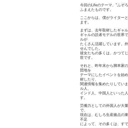
今回のLifeのテーマ、"ふ
ふまえたものです。
ここからは、僕がライター
ます。
まずは、去年取材したギャ
ギャルの読者モデルの世界
ルが
たくさん活躍しています。
せんでした。
彼女たちの多くは、かつてじ
世です。
それと、昨年末から脚本家
団地を
テーマにしたイベントを始
材したり、
関連情報を集めたりしてい
ル人、
インド人、中国人といった
す。
労働力としての外国人が大量
で、
現在は、むしろ生産拠点の
不足
によって、その多くは、す