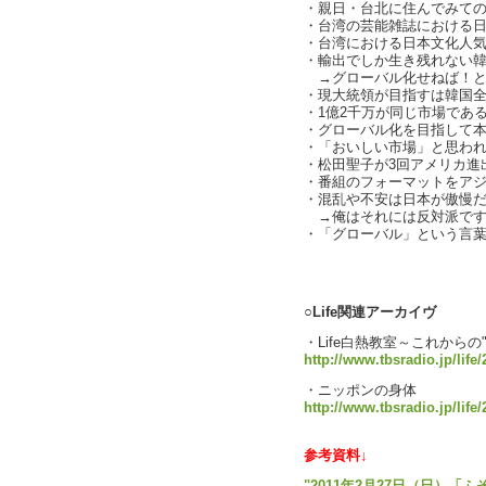
・親日・台北に住んでみて
・台湾の芸能雑誌における
・台湾における日本文化人
・輸出でしか生き残れない
→グローバル化せねば！となる
・現大統領が目指すは韓国
・1億2千万が同じ市場である国
・グローバル化を目指して
・「おいしい市場」と思わ
・松田聖子が3回アメリカ進出
・番組のフォーマットをアジアに
・混乱や不安は日本が傲慢
→俺はそれには反対派です（ch
・「グローバル」という言
text 
○Life関連アーカイヴ
・Life白熱教室～これからの
http://www.tbsradio.jp/life/
・ニッポンの身体
http://www.tbsradio.jp/life
参考資料↓