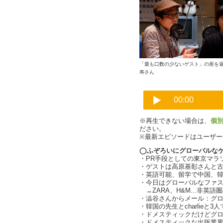
「最も口数の少ないゲスト」の座を
寿さん
※再生できない場合は、
個
ださい。
※最新エピソードはユーザ
◯ふぞろいにグローバルな
・PR手段としての東京マラソン（
・ゲストは高原基彰さんと
・英語可能、留学で中国、
・今日はグローバルなファ
→ZARA、H&M...非英語圏
・澁谷さんからメール：グ
・韓国の先生とcharlieと
・ドメスティックだけどグ
・ドメスティックな出版業