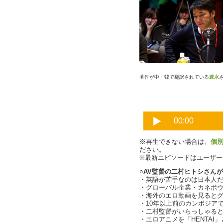
著作が中・韓で翻訳されている
速水
※再生できない場合は、
個
ださい。
※最新エピソードはユーザ
○AV監督の二村ヒトシさん
・英語が苦手なのは日本人
・グローバル企業・カネボ
・海外のエロ動画を見ると
・10年以上前のカンボジア
・二村監督がいらっしゃるとい
・エロアニメを「HENTAI