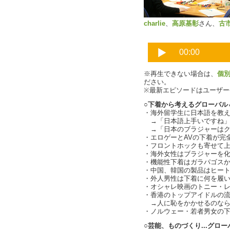
charlie
、
高原基彰
さん、
古
※再生できない場合は、
個
ださい。
※最新エピソードはユーザ
○下着から考えるグローバル
・海外留学生に日本語を教
→「日本語上手いですね」
→「日本のブラジャーはク
・エロゲーとAVの下着が完全に
・フロントホックも寄せて
・海外女性はブラジャーを
・機能性下着はガラパゴスか（c
・中国、韓国の製品はヒー
・外人男性は下着に何を履いてい
・オシャレ映画のトニー・
・香港のトップアイドルの流出
→人に恥をかかせるのなら
・ノルウェー・若者男女の
○芸能、ものづくり...グロ