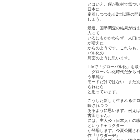
とはいえ、僕が取材で気づ
日本に
定着しつつある2世以降の問
しょう。
最近、国勢調査の結果が出ま
入って
いるにもかかわらず、人口
が増えた
からのようです。これらも
バル化の
局面のように思います。
Lifeで「グローバル化」を
「グローバル化時代だから
う単純な
モードだけではない、また
られたら
と思っています。
こうした新しく生まれるグ
映されつつ
あるように思います。例え
古田ちゃん』
には、主人公（日本人）の
というキャラクター
が登場します。今夏公開され
作『サウダーヂ』