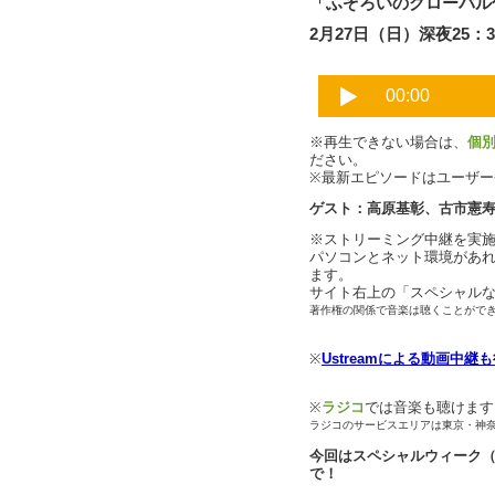
「ふぞろいのグローバル
2月27日（日）深夜25：3
※再生できない場合は、
個
ださい。
※最新エピソードはユーザ
ゲスト：高原基彰、古市憲
※ストリーミング中継を実
パソコンとネット環境があ
ます。
サイト右上の「スペシャル
著作権の関係で音楽は聴くことがで
※
Ustreamによる動画中継
※
ラジコ
では音楽も聴けます
ラジコのサービスエリアは東京・神
今回はスペシャルウィーク
で！