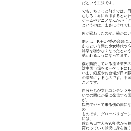
だという主張です。
でも、ちょっと前までは、
むしろ世界に通用するとい
ゲームやアニメなんかが「
というのは、まさにそれで
何が変わったのか。確かに
例えば、K-POP勢の台頭
あっという間に少女時代やK
洋楽を聴かなくなったという
聴かれるようになってます
僕が購読している流通業界
対中国市場をターゲットに
いま、銀座やお台場が日々
の増加によるものです。中国
ことです。
自分たちが文化コンテンツ
いつの間にか逆に発信する
が、
観光でやって来る側の国にな
の
ものです。グローバリゼー
には、
僕たち日本人も90年代から
変わっていく状況に身を置