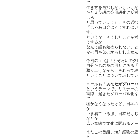
て
生き方を選択しないといけ
たとえ英語の公用語化に反
しろ
と思っていようと、その選
「じゃあ自分はどうすれば
す。
というか、そうしたことを
うするか
なんて話も始められない、
今の日本なのかもしれませ
今回のLifeは「ふぞろいの
自分たちの身の回りにある
取り上げながら、それって
ということについて話して
メールも「
あなたがグロー
というテーマで、リスナー
実際に起きたグローバル化
て
聴かなくなったけど、日本
か、
いま着ている服、日本だけ
なとか、
広い意味で文化に関わるメ
またこの番組、海外経験の
と