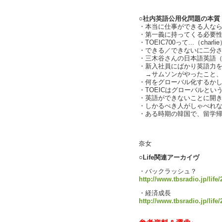
○社内英語公用化問題の本質（c
・本当に仕事ができる人なら.
・第一義に持ってくる必要
・TOEIC700って...（charli
・できる／できないに二分
・三木谷さんの日本語英語
・新入社員にばかり英語力
→サムソンがやったこと、
・何をグローバル化するかしな
・TOEICはグローバルとい
・英語ができないことに開き直り
・しかるべき人がしゃべれ
・ある時期の韓国で、留学
text
奈女
○
Life関連アーカイヴ
・バックラッシュ？
http://www.tbsradio.jp/life
・経済成長
http://www.tbsradio.jp/life