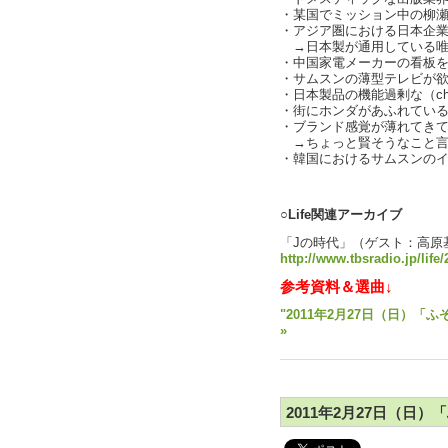
・某国でミッション中の柳
・アジア圏における日本企
→日本製が通用している唯
・中国家電メーカーの看板
・サムスンの薄型テレビが
・日本製品の機能過剰な（char
・街にホンダがあふれてい
・ブランド感覚が薄れてきて.
→ちょっと賢そうなこと言
・韓国におけるサムスンの
text b
○Life関連アーカイブ
「Jの時代」（ゲスト：高原
http://www.tbsradio.jp/life
参考資料＆選曲↓
"2011年2月27日（日）「
»
2011年2月27日（日）