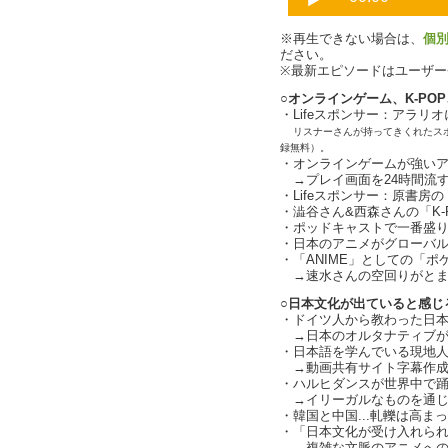
※再生できない場合は、
個
ださい。
※最新エピソードはユーザ
○オンラインゲーム、K-PO
・Lifeスポンサー：アラリ
リスナーさんが持ってきくれたス
録無料）。
・オンラインゲームが強いアジア
→プレイ画面を24時間流
・Lifeスポンサー：原書房の
・澁谷さん&西森さんの「K-PO
・ポッドキャストで一番盛り上
・日本のアニメがグローバ
・「ANIME」としての「
→速水さんの空回りがとま
○日本文化が出ていると感じ
・ドイツ人から教わった日本
→日本のオルタナティブが
・日本語を学んでいる現地
→動画共有サイト字幕作成
・ハルヒダンスが世界中で踊ら
→イリーガルなものを通じて広
・韓国と中国...軋轢は高ま
・「日本文化が受け入れられて