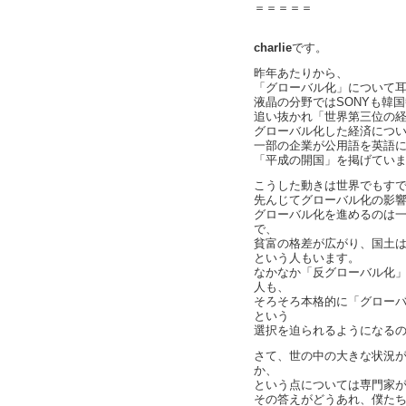
＝＝＝＝＝
charlie
です。
昨年あたりから、
「グローバル化」について
液晶の分野ではSONYも韓
追い抜かれ「世界第三位の
グローバル化した経済につ
一部の企業が公用語を英語に
「平成の開国」を掲げてい
こうした動きは世界でもす
先んじてグローバル化の影
グローバル化を進めるのは
で、
貧富の格差が広がり、国土
という人もいます。
なかなか「反グローバル化
人も、
そろそろ本格的に「グロー
という
選択を迫られるようになる
さて、世の中の大きな状況
か、
という点については専門家
その答えがどうあれ、僕た