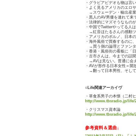
・グラビアビデオも物は言いよう
・よく見るアメリカのエロ
→スウェーデン・輸出産業
・黒人のAV男優を連れて来て
・法律的にマズそうなものがAV
・中国でTwitterやってる
→紅音ほたるさんの感動ツ
・アメリカのポルノ、日本の
・海外風俗で買春するのに、AVで
→買う側の論理とファンタ
・香港・風俗街の看板に「
・古市さんは、今までの話
→AVは見ない。普通に会
・AVが形作る日本女性＝開
→翻って日本男性、そして外
text 
○Life関連アーカイヴ
・草食系男子の本懐（二村
http://www.tbsradio.jp/life
・クリスマス資本論
http://www.tbsradio.jp/life
参考資料＆選曲↓