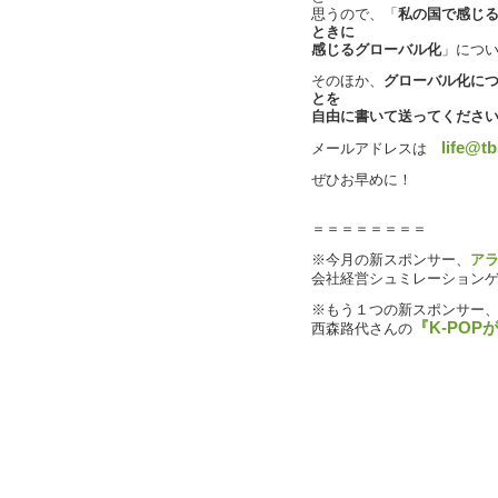
思うので、「
私の国で感じ
ときに
感じるグローバル化
」につ
そのほか、
グローバル化に
とを
自由に書いて送ってくださ
life@tb
メールアドレスは
ぜひお早めに！
＝＝＝＝＝＝＝＝
※今月の新スポンサー、
ア
会社経営シュミレーション
※もう１つの新スポンサー
『K-PO
西森路代さんの