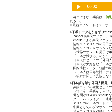
※再生できない場合は、
個
ださい。
※最新エピソードはユーザ
○下着トークを引きずりつつ
・Yahoo!や楽天のファッ
・charlieによる楽天ファ
・情報１：アメリカの男子
・情報２：ゴムがオシャレなパ
→世界のオシャレ男子はボクサー
・「日本は滅びる」のか？
・日本人にとっての「外国
・日本人が大好きな「日本は滅
・国際比較データ、統計の
→日本人は国際統計にナイ
→統計に関して妥協しなくちゃ
○日本語を話す外国人問題..
・英語コンプの産物としてのウィ
→逆に今、英語をしゃべりた
・道を聞かれやすいcharli
・グローバルライター・速
・アメリカの日本ガイドに
・中間としてのゾマホン（
・外人カテゴリが2種類しかない