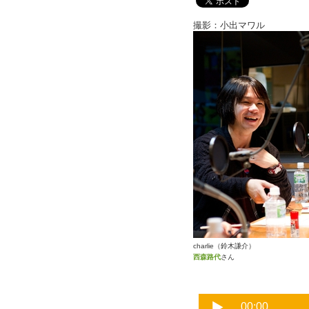
撮影：小出マワル
charlie（鈴
西森路代
さん