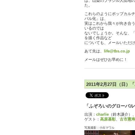
は、山梨のブラジル人団地
た。
これらのようにポップカル
バル化」は、
実はこれから我々が向き合
いるのでは
ないでしょうか。そんな、
を描く作品など
についても、メールいただ
あて先は、
life@tbs.co.jp
メールはぜひお早めに！
2011年2月27日（日）
「ふぞろいのグローバル
出演：
charlie
（鈴木謙介）
ゲスト：
高原基彰
、
古市憲
写真撮影：小出マワル