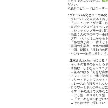
※再生できない場合は、
個
ださい。
※最新エピソードはユーザ
○グローバル化とローカル化
・グローバル化＝資本主義
・「コミュニティが大事」の縁って
・ヨガやマクロビはイっち
→ショッピングモール≠貧
・高原くんの本の中で一番好きな
・グローバル化は上からも
・「移動力が高い一番上と下」の
・韓国の失業率、大卒の就職率
・中国、韓国も「移動力の理論モ
・ヤンキー=地元に根付こう
○速水さんとcharlieによ
・ギャルの世界のおもしろ
・店舗数...しまむら＞ユニ
→益若つばさ「好きな言葉
・アフィリエイトで稼ぐ読者モデ
・マリー・アントワネット・古市
→レースから降りられない
・ロウワーミドルの幸せが
・イマドキの議論で大事な
→アリ型、キリギリス型、それ
→「ケーキを食べればいい
→それは外伝で探していこうか