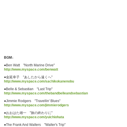
BGM↓
●Ben Watt "North Marine Drive"
http://www.myspace.com/benwatt
●金延幸子 "あしたから遠くへ"
http://www.myspace.com/sachikokanenobu
●Belle & Sebastian "Last Trip"
http://www.myspace.com/thebandbelleandsebastian
●Jimmie Rodgers "Travellin' Blues"
http://www.myspace.com/jimmierodgers
●おおはた雄一 "旅の終わりに"
http://www.myspace.com/yuichiohata
●The Frank And Walters "Walter's Trip"