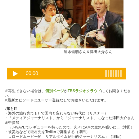
速水健朗さん＆津田大介さん
※再生できない場合は、
個別ページ
か
TBSラジオクラウド
にてお聞きくださ
い。
※最新エピソードはユーザー登録なしでお聴きいただけます。
○旅とIT
・海外の旅行先でもITで国内と変わらない時代に（リスナー）
・「メディアジャーナリスト」から「ジャーナリスト」になった津田大介さん
途中参加
→J-WAVEでレギュラーを持ったので、久々にAMの空気を吸いに...（津田）
・被災地などで取材先をTwitterで募集する（津田）
→ロードムービー的「リアルタイム紀行的ジャーナリズム」（津田）