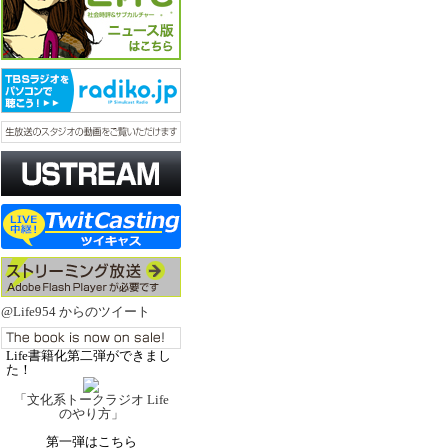
@Life954 からのツイート
Life書籍化第二弾ができまし
た！
「文化系トークラジオ Life
のやり方」
第一弾はこちら