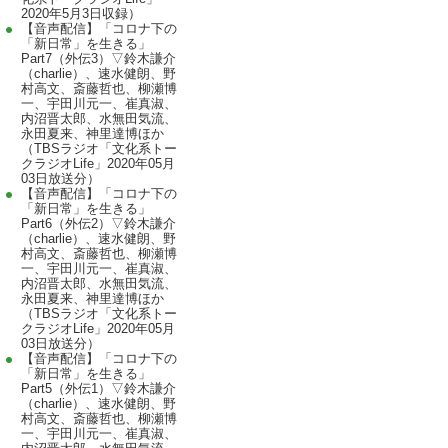
2020年5月3日収録）
【音声配信】「コロナ下の
「新日常」を生きる」
Part7（外伝3）▽鈴木謙介
（charlie）、速水健朗、野
村高文、斎藤哲也、柳瀬博
一、宇田川元一、崔真淑、
内沼晋太郎、水無田気流、
永田夏来、神里達博ほか
（TBSラジオ「文化系トー
クラジオLife」2020年05月
03日放送分）
【音声配信】「コロナ下の
「新日常」を生きる」
Part6（外伝2）▽鈴木謙介
（charlie）、速水健朗、野
村高文、斎藤哲也、柳瀬博
一、宇田川元一、崔真淑、
内沼晋太郎、水無田気流、
永田夏来、神里達博ほか
（TBSラジオ「文化系トー
クラジオLife」2020年05月
03日放送分）
【音声配信】「コロナ下の
「新日常」を生きる」
Part5（外伝1）▽鈴木謙介
（charlie）、速水健朗、野
村高文、斎藤哲也、柳瀬博
一、宇田川元一、崔真淑、