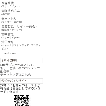
西森路代
(フリーライター)
海猫沢めろん
(小説家)
倉本さおり
(ライター・書評家)
斎藤哲也（サイトー商会）
(編集者・ライター)
宮崎智之
(フリーライター)
津田大介
(ジャーナリスト/メディア・アクティ
ビスト)
…and more
Lifeサブレーベルとして、
ちょっと濃い目のコンテンツ
配信中。
テーマと内容は
こちら
浅野いにおさんのイラストが
待ち受け画面としてダウンロ
ードできます！