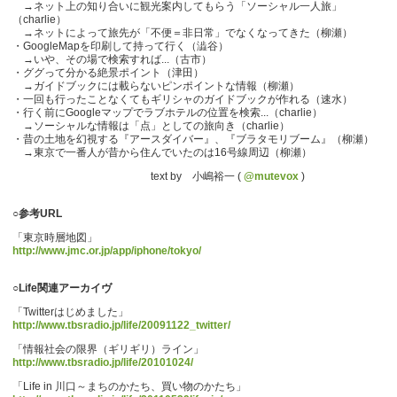
→ネット上の知り合いに観光案内してもらう「ソーシャル一人旅」
（charlie）
→ネットによって旅先が「不便＝非日常」でなくなってきた（柳瀬）
・GoogleMapを印刷して持って行く（澁谷）
→いや、その場で検索すれば...（古市）
・ググって分かる絶景ポイント（津田）
→ガイドブックには載らないピンポイントな情報（柳瀬）
・一回も行ったことなくてもギリシャのガイドブックが作れる（速水）
・行く前にGoogleマップでラブホテルの位置を検索...（charlie）
→ソーシャルな情報は「点」としての旅向き（charlie）
・昔の土地を幻視する『アースダイバー』、『ブラタモリブーム』（柳瀬）
→東京で一番人が昔から住んでいたのは16号線周辺（柳瀬）
text by 小嶋裕一 (
@mutevox
)
○参考URL
「東京時層地図」
http://www.jmc.or.jp/app/iphone/tokyo/
○Life関連アーカイヴ
「Twitterはじめました」
http://www.tbsradio.jp/life/20091122_twitter/
「情報社会の限界（ギリギリ）ライン」
http://www.tbsradio.jp/life/20101024/
「Life in 川口～まちのかたち、買い物のかたち」