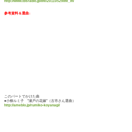
http://www.tbsradio.jp/life/20110529life_in/
参考資料＆選曲↓
このパートでかけた曲
●小柳ルミ子 "瀬戸の花嫁"（古市さん選曲）
http://ameblo.jp/rumiko-koyanagi/