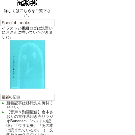
詳しくは
こちら
をご覧下さ
い。
イラストと番組ロゴは
浅野い
におさん
に描いていただきま
した。
新着記事は移転先を御覧く
ださい。
【音声＆動画配信】倉本さ
おりの書評系叩き売りラジ
オBanana〜『ペストの記
憶』『ウサ太夫』『あの本
は読まれているか』（「文
化系トークラジオLife」