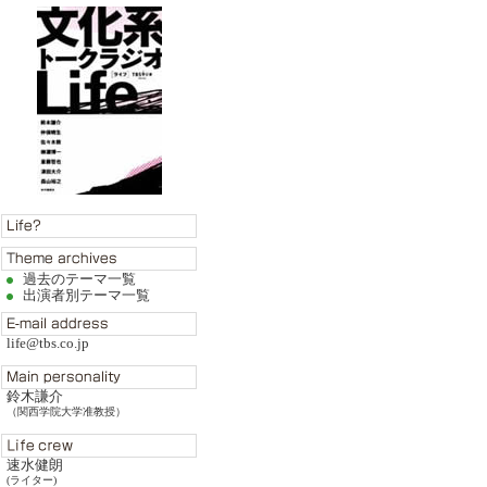
過去のテーマ一覧
出演者別テーマ一覧
life@tbs.co.jp
鈴木謙介
（関西学院大学准教授）
速水健朗
(ライター)