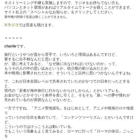
※ストリーミング中継も実施しますので、ラジオをお持ちでない方も、
パソコンとネット環境があればリアルタイムでトークを聴くことができます。
サイト右上の「スペシャルなお知らせ」をクリックしてください。
著作権の関係で音楽は聴くことができません。
※
ラジコ
では音楽も聴けます。
＝＝＝＝＝
charlie
です。
旅行というやつが昔から苦手で、いろいろと理屈はあるんですけど、
要するに出不精なんだと思います。
が、逆に考えてみると、「なぜ旅に出なければいけないのか」って、
もうその人の中の思い込みというか、幼少期の刷り込みだとか、
本や映画に影響されただとか、そういうこと以外に思いつかないんですよね。
で、これが日本全国レベルで共有されていたのがかつての日本だったとする
と、
現代の「若者が海外旅行に行かないからけしからん」とかいうアレも、
お金がないとかそういう条件を差し引くと、そもそも「旅」への夢や憧れが
失われているのが原因なんじゃないかと。
一方でですね、「アニメ聖地巡礼」をはじめとして、アニメや映画のロケ地巡
り
っていうのが注目を集めていて、「コンテンツツーリズム」とかいうんですけ
ど、
こういうのではけっこう人は動いている。
でもこういう現象もよく見てみると、ローマに行って『ローマの休日』ごっこ
を