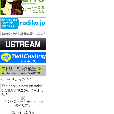
@Life954 からのツイート
Life書籍化第二弾ができまし
た！
「文化系トークラジオ Life
のやり方」
第一弾はこちら