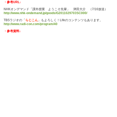
・参考URL↓
NHKオンデマンド「課外授業 ようこそ先輩」 津田大介 （7/16放送）
http://www.nhk-ondemand.jp/goods/G2011029703SC000/
TBSラジオの「
らじこん
」もよろしく！Lifeのコンテンツもあります。
http://www.radi-con.com/program/40
・参考資料↓