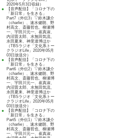
2020年5月3日収録）
【音声配信】「コロナ下の
「新日常」を生きる」
Part7（外伝3）▽鈴木謙介
（charlie）、速水健朗、野
村高文、斎藤哲也、柳瀬博
一、宇田川元一、崔真淑、
内沼晋太郎、水無田気流、
永田夏来、神里達博ほか
（TBSラジオ「文化系トー
クラジオLife」2020年05月
03日放送分）
【音声配信】「コロナ下の
「新日常」を生きる」
Part6（外伝2）▽鈴木謙介
（charlie）、速水健朗、野
村高文、斎藤哲也、柳瀬博
一、宇田川元一、崔真淑、
内沼晋太郎、水無田気流、
永田夏来、神里達博ほか
（TBSラジオ「文化系トー
クラジオLife」2020年05月
03日放送分）
【音声配信】「コロナ下の
「新日常」を生きる」
Part5（外伝1）▽鈴木謙介
（charlie）、速水健朗、野
村高文、斎藤哲也、柳瀬博
一、宇田川元一、崔真淑、