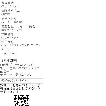
西森路代
(フリーライター)
海猫沢めろん
(小説家)
倉本さおり
(ライター・書評家)
斎藤哲也（サイトー商会）
(編集者・ライター)
宮崎智之
(フリーライター)
津田大介
(ジャーナリスト/メディア・アクティ
ビスト)
…and more
Lifeサブレーベルとして、
ちょっと濃い目のコンテンツ
配信中。
テーマと内容は
こちら
浅野いにおさんのイラストが
待ち受け画面としてダウンロ
ードできます！