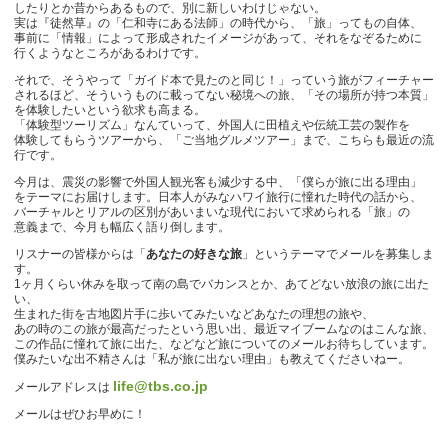
したりとか昔からあるもので、別に新しいわけじゃない。
実は『徒然草』の「仁和寺にある法師」の時代から、「旅」ってもの自体、
事前に「情報」によって形成されたイメージがあって、それをなぞるために
行くようなところがあるわけです。
それで、そうやって「ガイド本で見たのと同じ！」っていう旅がフィーチャー
されるほど、そういうものに載ってない秘境への旅、「その場所が持つ本質」
を体験したいという欲求も高まる。
「体験型ツーリズム」なんていって、外国人に田植えや伝統工芸の製作を
体験してもらうツアーから、「ご当地グルメツアー」まで、こちらも最近の流
行です。
今月は、震災の影響で外国人観光客も減少する中、「僕らが旅に出る理由」
をテーマにお届けします。日本人がみなハワイ旅行に憧れた時代の話から、
バーチャルとリアルの区別があいまいな現代において求められる「旅」の
意義まで、今月も幅広く語り倒します。
リスナーの皆様からは「
あなたの好きな旅
」というテーマでメールを募集しま
す。
1ヶ月くらい休みを取って南の島でバカンスとか、あてどない放浪の旅に出た
い、
生まれた街を古地図片手に歩いてみたいなどあなたの理想の旅や、
あの時のこの旅が最高だったという思い出、最近マイブームなのはこんな旅、
この作品に憧れて旅に出た、などなど旅についてのメールお待ちしています。
僕みたいな出不精さんは「私が旅に出ない理由」も教えてくださいねー。
life@tbs.co.jp
メールアドレスは
メールはぜひお早めに！