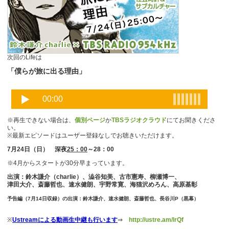
次回のLifeは
「僕らが旅に出る理由」
※再生できない場合は、
個別ページ
か
TBSラジオクラウド
にてお聞きくださ
い。
※最新エピソードはユーザー登録なしでお聴きいただけます。
7月24日（日） 深夜
25：00
～28：00
※4月からスタートが30分早まっています。
出演：鈴木謙介（charlie）、澁谷知美、古市憲寿、柳瀬博一、
津田大介、斎藤哲也、速水健朗、宇野常寛、海猫沢めろん、高原基彰
予告編（7月14日収録）の出演：鈴木謙介、速水健朗、斎藤哲也、長谷川P（黒幕）
※
Ustreamによる動画生中継も行います
⇒
http://ustre.am/lrQf