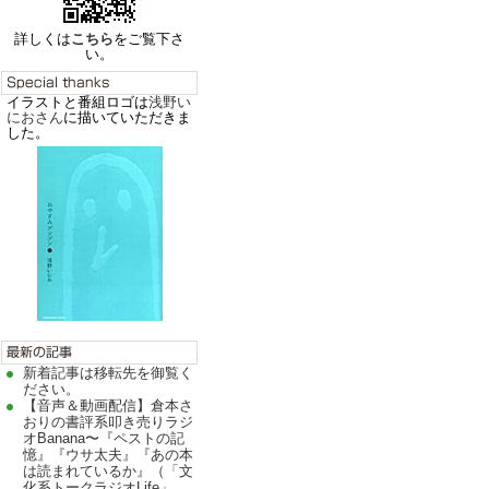
詳しくは
こちら
をご覧下さ
い。
イラストと番組ロゴは
浅野い
におさん
に描いていただきま
した。
新着記事は移転先を御覧く
ださい。
【音声＆動画配信】倉本さ
おりの書評系叩き売りラジ
オBanana〜『ペストの記
憶』『ウサ太夫』『あの本
は読まれているか』（「文
化系トークラジオLife」