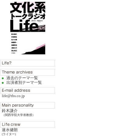
過去のテーマ一覧
出演者別テーマ一覧
life@tbs.co.jp
鈴木謙介
（関西学院大学准教授）
速水健朗
(ライター)