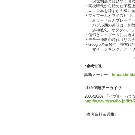
→現世利益と結びつく現代
・高校時代から始めた子役
→エロ本を隠すかの様に魔
・マイブームとマイスピ（char
→みうらじゅんブレーク=
→バブル期の趣味は一神教
→多神教化...オタクへ。
・信仰とマイブームに共通
・モテ一神教の時代（リス
・Googleの宗教性、検索
→マイランキング、アドワー
text by 
○参考URL
診断メーカー
http://shin
○Life関連アーカイヴ
2006/10/07 「バブル」っ
http://www.tbsradio.jp/lif
○参考資料＆選曲↓