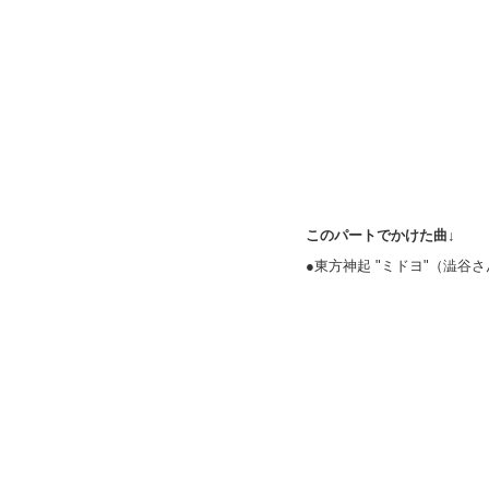
このパートでかけた曲↓
●東方神起 "ミドヨ"（澁谷