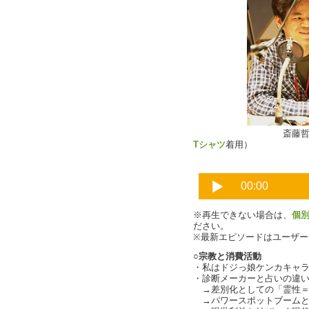
斎藤哲也さん
Tシャツ
着用）
※再生できない場合は、
個
ださい。
※最新エピソードはユーザ
○宗教と消費活動
・私はドジっ娘ケンカキャ
・診断メーカーと占いの違い（c
→差別化としての「霊性＝
→パワースポットブームと