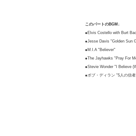
このパートのBGM↓
●Elvis Costello with Burt B
●Jesse Davis "Golden Sun 
●M.I.A "Believer"
●The Jayhawks "Pray For M
●Stevie Wonder "I Believe (W
●ボブ・ディラン "5人の信者