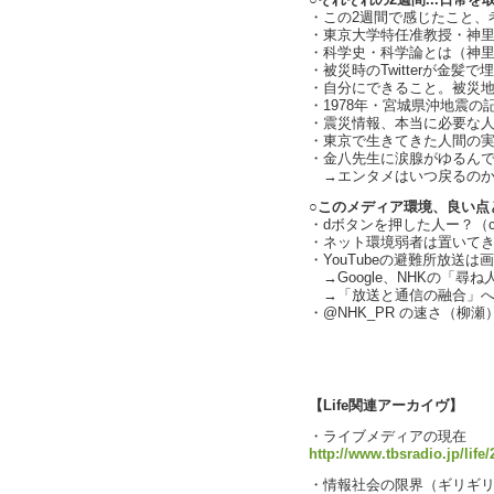
○それぞれの2週間...日常
・この2週間で感じたこと、考え
・東京大学特任准教授・神
・科学史・科学論とは（神
・被災時のTwitterが金髪で
・自分にできること。被災
・1978年・宮城県沖地震の
・震災情報、本当に必要な
・東京で生きてきた人間の
・金八先生に涙腺がゆるんで.
→エンタメはいつ戻るのか？（c
○このメディア環境、良い点
・dボタンを押した人ー？（cha
・ネット環境弱者は置いて
・YouTubeの避難所放送は
→Google、NHKの「尋ね人」
→「放送と通信の融合」へ
・@NHK_PR の速さ（柳瀬
text 
【Life関連アーカイヴ】
・ライブメディアの現在
http://www.tbsradio.jp/life
・情報社会の限界（ギリギ