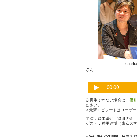
charlie
さん
※再生できない場合は、
個
ださい。
※最新エピソードはユーザ
出演：鈴木謙介、津田大介
ゲスト：神里達博（東京大