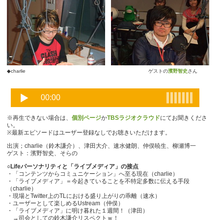
◆charlie ゲストの
濱野智史
さん
※再生できない場合は、
個別ページ
か
TBSラジオクラウド
にてお聞きくださ
い。
※最新エピソードはユーザー登録なしでお聴きいただけます。
出演；charlie（鈴木謙介）、津田大介、速水健朗、仲俣暁生、柳瀬博一
ゲスト：濱野智史、そらの
○Lifeパーソナリティと「ライブメディア」の接点
・「コンテンツからコミュニケーション」へ至る現在（charlie）
・「ライブメディア」＝今起きていることを不特定多数に伝える手段
（charlie）
・現場とTwitter上のTLにおける盛り上がりの乖離（速水）
・ユーザーとして楽しめるUstream（仲俣）
・「ライブメディア」に明け暮れた１週間！（津田）
→司会としての鈴木謙介リスペクトｗ！