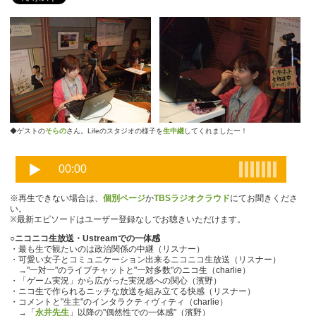
◆ゲストの
そらの
さん。Lifeのスタジオの様子を
生中継
してくれましたー！
※再生できない場合は、
個別ページ
か
TBSラジオクラウド
にてお聞きくださ
い。
※最新エピソードはユーザー登録なしでお聴きいただけます。
○ニコニコ生放送・Ustreamでの一体感
・最も生で観たいのは政治関係の中継（リスナー）
・可愛い女子とコミュニケーション出来るニコニコ生放送（リスナー）
→"一対一"のライブチャットと"一対多数"のニコ生（charlie）
・「ゲーム実況」から広がった実況感への関心（濱野）
・ニコ生で作られるニッチな放送を組み立てる快感（リスナー）
・コメントと"生主"のインタラクティヴィティ（charlie）
→「
永井先生
」以降の"偶然性での一体感"（濱野）