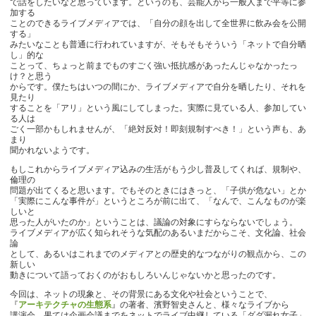
で話をしたいなと思っています。というのも、芸能人から一般人まで平等に参
加する
ことのできるライブメディアでは、「自分の顔を出して全世界に飲み会を公開
する」
みたいなことも普通に行われていますが、そもそもそういう「ネットで自分晒
し」的な
ことって、ちょっと前までものすごく強い抵抗感があったんじゃなかったっ
け？と思う
からです。僕たちはいつの間にか、ライブメディアで自分を晒したり、それを
見たり
することを「アリ」という風にしてしまった。実際に見ている人、参加してい
る人は
ごく一部かもしれませんが、「絶対反対！即刻規制すべき！」という声も、あ
まり
聞かれないようです。
もしこれからライブメディア込みの生活がもう少し普及してくれば、規制や、
倫理の
問題が出てくると思います。でもそのときにはきっと、「子供が危ない」とか
「実際にこんな事件が」というところが前に出て、「なんで、こんなものが楽
しいと
思った人がいたのか」ということは、議論の対象にすらならないでしょう。
ライブメディアが広く知られそうな気配のあるいまだからこそ、文化論、社会
論
として、あるいはこれまでのメディアとの歴史的なつながりの観点から、この
新しい
動きについて語っておくのがおもしろいんじゃないかと思ったのです。
今回は、ネットの現象と、その背景にある文化や社会ということで、
『
アーキテクチャの生態系
』の著者、濱野智史さんと、様々なライブから
講演会、果ては企画会議までをネットでライブ中継している「ダダ漏れ女子」