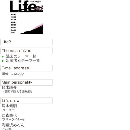
過去のテーマ一覧
出演者別テーマ一覧
life@tbs.co.jp
鈴木謙介
（関西学院大学准教授）
速水健朗
(ライター)
西森路代
(フリーライター)
海猫沢めろん
(小説家)