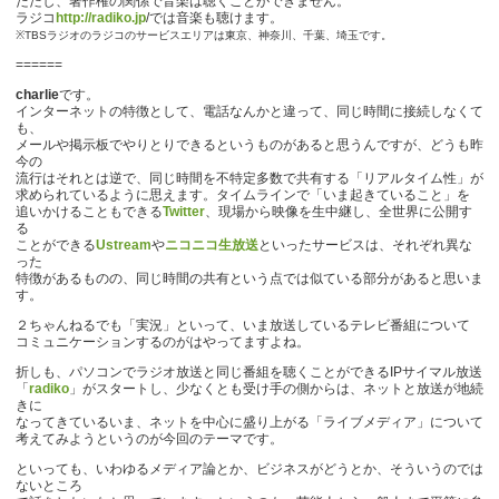
ただし、著作権の関係で音楽は聴くことができません。
ラジコ
http://radiko.jp
/では音楽も聴けます。
※TBSラジオのラジコのサービスエリアは東京、神奈川、千葉、埼玉です。
======
charlie
です。
インターネットの特徴として、電話なんかと違って、同じ時間に接続しなくて
も、
メールや掲示板でやりとりできるというものがあると思うんですが、どうも昨
今の
流行はそれとは逆で、同じ時間を不特定多数で共有する「リアルタイム性」が
求められているように思えます。タイムラインで「いま起きていること」を
追いかけることもできる
Twitter
、現場から映像を生中継し、全世界に公開す
る
ことができる
Ustream
や
ニコニコ生放送
といったサービスは、それぞれ異な
った
特徴があるものの、同じ時間の共有という点では似ている部分があると思いま
す。
２ちゃんねるでも「実況」といって、いま放送しているテレビ番組について
コミュニケーションするのがはやってますよね。
折しも、パソコンでラジオ放送と同じ番組を聴くことができるIPサイマル放送
「
radiko
」がスタートし、少なくとも受け手の側からは、ネットと放送が地続
きに
なってきているいま、ネットを中心に盛り上がる「ライブメディア」について
考えてみようというのが今回のテーマです。
といっても、いわゆるメディア論とか、ビジネスがどうとか、そういうのでは
ないところ