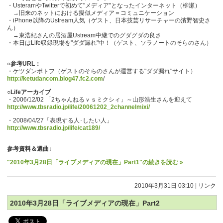
・UsteramやTwitterで初めて"メディア"となったインターネット（柳瀬）
→旧来のネットにおける擬似メディア＝コミュニケーション
・iPhone以降のUstream人気（ゲスト、日本技芸リサーチャーの濱野智史さ
ん）
→東浩紀さんの居酒屋Ustream中継でのグダグダの良さ
・本日はLife収録現場を"ダダ漏れ"中！（ゲスト、ソラノートのそらのさん）
○参考URL：
・ケツダンポトフ（ゲストのそらのさんが運営する"ダダ漏れ"サイト）
http://ketudancom.blog47.fc2.com
/
○Lifeアーカイブ
・2006/12/02 「2ちゃんねるｖｓミクシィ」～山形浩生さんを迎えて
http://www.tbsradio.jp/life/20061202_2channelmixi/
・2008/04/27「表現する人･したい人」
http://www.tbsradio.jp/life/cat189/
参考資料＆選曲↓
"2010年3月28日「ライブメディアの現在」Part1"の続きを読む »
2010年3月31日 03:10
|
リンク
2010年3月28日「ライブメディアの現在」Part2