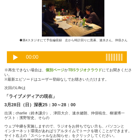
◆第4スタジオにて予告編収録 左から時計回りに黒幕、速水さん、仲俣さん
※再生できない場合は、
個別ページ
か
TBSラジオクラウド
にてお聞きくださ
い。
※最新エピソードはユーザー登録なしでお聴きいただけます。
次回のLifeは
「ライブメディアの現在」
3月28日（日）深夜25：30～28：00
出演；charlie（鈴木謙介）、津田大介、速水健朗、仲俣暁生、柳瀬博一
ゲスト：濱野智史、そらの
ウェブ中継を実施しますので、ラジオをお持ちでない方も、パソコンと
インターネット環境があればリアルタイムでトークを聴くことができます。
サイト右上の「スペシャルなお知らせ」をクリックしてください。