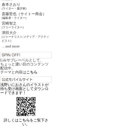
倉本さおり
(ライター・書評家)
斎藤哲也（サイトー商会）
(編集者・ライター)
宮崎智之
(フリーライター)
津田大介
(ジャーナリスト/メディア・アクティ
ビスト)
…and more
Lifeサブレーベルとして、
ちょっと濃い目のコンテンツ
配信中。
テーマと内容は
こちら
浅野いにおさんのイラストが
待ち受け画面としてダウンロ
ードできます！
詳しくは
こちら
をご覧下さ
い。