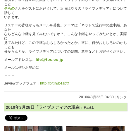
こと
そらの
さんをゲストにお迎えして、近頃はやりの「ライブメディア」について
話して
いきます。
リスナーの皆様からもメールを募集。テーマは「ネットで流行中の生中継。あ
なた
ならどんな中継を見てみたいですか？」こんな中継をやってみたいとか、実際
に
見てみたけど、この中継はおもしろかったとか、逆に、何がおもしろいのかち
っとも
分からんとか、ライブメディアについての疑問、意見などもお寄せください。
life@tbs.co.jp
メールアドレスは、
メールはぜひお早めに！
＝＝＝
.reviewブックフェア→
http://bit.ly/b4Jptf
2010年3月23日 04:30
|
リンク
2010年3月28日「ライブメディアの現在」Part1