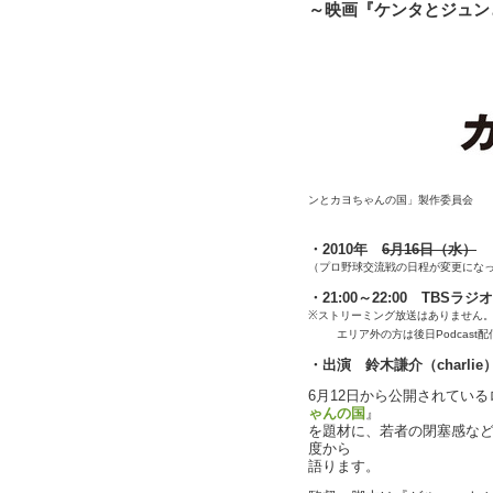
～映画『ケンタとジュン
ンとカヨちゃんの国」製作委員会
・2010年
6月16日（水）
（プロ野球交流戦の日程が変更にな
・21:00～22:00 TBSラジオ
※ストリーミング放送はありません。A
エリア外の方は後日Podcas
・出演 鈴木謙介（charl
6月12日から公開されてい
ゃんの国
』
を題材に、若者の閉塞感など
度から
語ります。