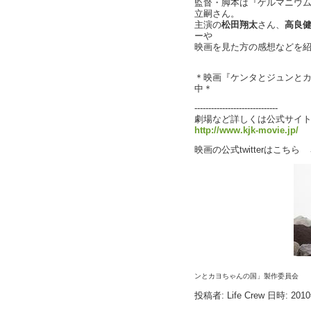
監督・脚本は『ゲルマニウム
立嗣さん。
主演の
松田翔太
さん、
高良
ーや
映画を見た方の感想などを
＊映画『ケンタとジュンとカ
中＊
------------------------------
劇場など詳しくは公式サイ
http://www.kjk-movie.jp/
映画の公式twitterはこち
ンとカヨちゃんの国」製作委員会
投稿者: Life Crew 日時: 201