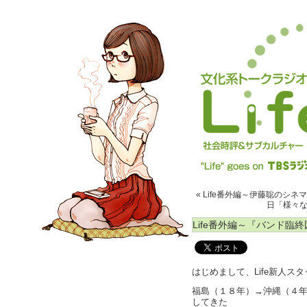
« Life番外編～伊藤聡のシ
日「様々な
Life番外編～『バンド臨
はじめまして、Life新人ス
福島（１８年）→沖縄（４
してきた