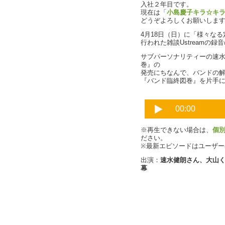
入社２年目です。
現在は「
小島慶子キラ☆キ
どうぞよろしくお願いしま
4月18日（日）に「様々な
行われた雑談Ustreamの
サブパーソナリティーの速
巻』の
発売にちなんで、バンドの
『バンド臨終図巻』を片手
※再生できない場合は、
個
ださい。
※最新エピソードはユーザ
出演：
速水健朗さん、大山
幕