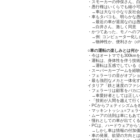
・スモーカーの仲俣さん、
・愚行権はいくらでも縮小
→車は大なり小なり反社会
・車もタバコも、明らかな
→最近の車が退屈なのは愚
→白井さん、激しく同意
・かつてあった、モノへのフェテ
→例: コンピューター化し
→物神性か、便利さか（char
○車の運転の楽しみとは何か
・今はオートマでも300km
・運転は、身体性を伴う技
→運転は五感でしている（
・スーパーカーブームを経
・フェラーリの音がオプション
・最も強烈なメカと一体化
イタリア「鉄と速度のファシズム
・フェラーリは顧客をバカ
→車愛好者としては正しい
・「技術が人間を越えて行く」話
・PCからフェティシズムを
・マッキントッシュ=フェラーリ
・ムーアの法則は車にもあ
・憧れとしての車が出てく
・PCは、ハードウェアからソフ
→しかし車は情報の付加価値が
・車の発展、欲望の方向と