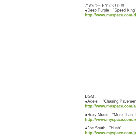
このパートでかけた曲
●Deep Purple "Speed 
http://www.myspace.com/d
BGM↓
●Adele "Chasing Pavemen
http://www.myspace.com/a
●Roxy Music "More Than T
http://www.myspace.com/
●Joe South "Hush"
http://www.myspace.com/j