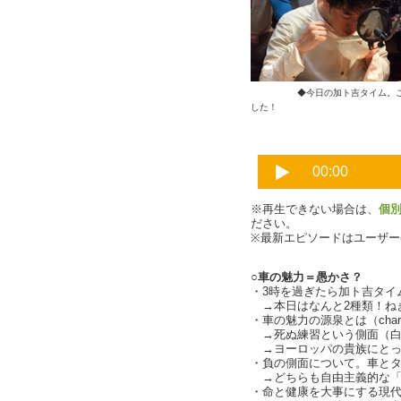
◆今日の加ト吉タイム。
した！
※再生できない場合は、
個
ださい。
※最新エピソードはユーザ
○車の魅力＝愚かさ？
・3時を過ぎたら加ト吉タイ
→本日はなんと2種類！ね
・車の魅力の源泉とは（charl
→死ぬ練習という側面（白
→ヨーロッパの貴族にとっ
・負の側面について。車と
→どちらも自由主義的な「愚行
・命と健康を大事にする現代社会