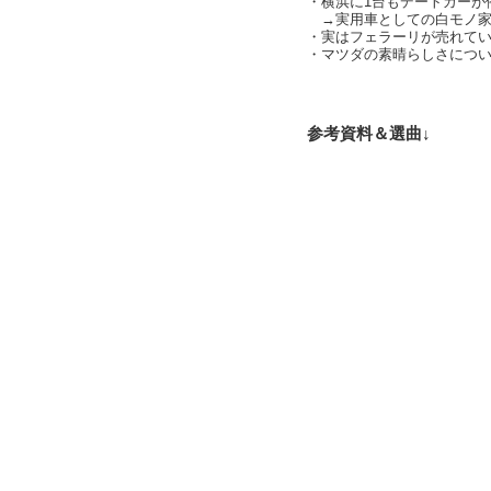
・横浜に1台もデートカーが
→実用車としての白モノ家
・実はフェラーリが売れて
・マツダの素晴らしさにつ
text by 
参考資料＆選曲↓