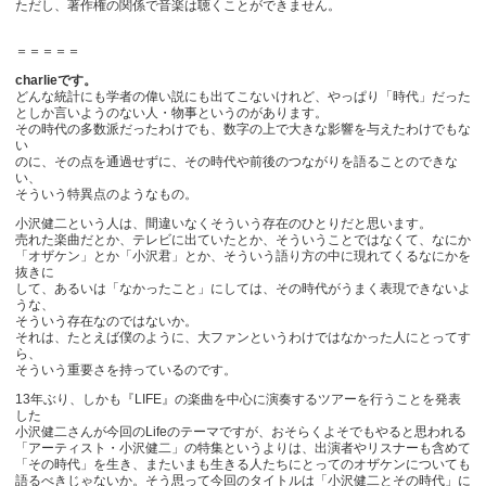
ただし、著作権の関係で音楽は聴くことができません。
＝＝＝＝＝
charlieです。
どんな統計にも学者の偉い説にも出てこないけれど、やっぱり「時代」だった
としか言いようのない人・物事というのがあります。
その時代の多数派だったわけでも、数字の上で大きな影響を与えたわけでもな
い
のに、その点を通過せずに、その時代や前後のつながりを語ることのできな
い、
そういう特異点のようなもの。
小沢健二という人は、間違いなくそういう存在のひとりだと思います。
売れた楽曲だとか、テレビに出ていたとか、そういうことではなくて、なにか
「オザケン」とか「小沢君」とか、そういう語り方の中に現れてくるなにかを
抜きに
して、あるいは「なかったこと」にしては、その時代がうまく表現できないよ
うな、
そういう存在なのではないか。
それは、たとえば僕のように、大ファンというわけではなかった人にとってす
ら、
そういう重要さを持っているのです。
13年ぶり、しかも『LIFE』の楽曲を中心に演奏するツアーを行うことを発表
した
小沢健二さんが今回のLifeのテーマですが、おそらくよそでもやると思われる
「アーティスト・小沢健二」の特集というよりは、出演者やリスナーも含めて
「その時代」を生き、またいまも生きる人たちにとってのオザケンについても
語るべきじゃないか。そう思って今回のタイトルは「小沢健二とその時代」に