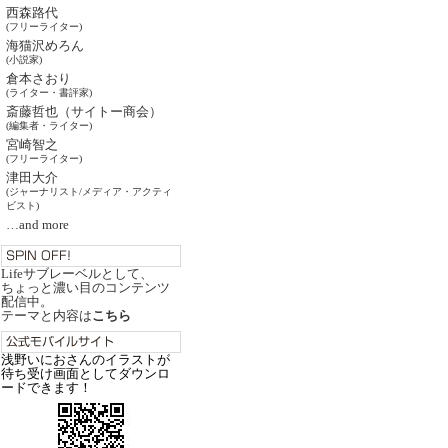
西森路代
(フリーライター)
海猫沢めろん
(小説家)
倉本さおり
(ライター・書評家)
斎藤哲也（サイトー商会）
(編集者・ライター)
宮崎智之
(フリーライター)
津田大介
(ジャーナリスト/メディア・アクティ
ビスト)
…and more
Lifeサブレーベルとして、
ちょっと濃い目のコンテンツ
配信中。
テーマと内容は
こちら
浅野いにおさんのイラストが
待ち受け画面としてダウンロ
ードできます！