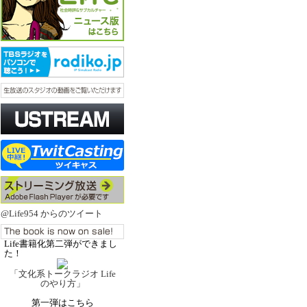
@Life954 からのツイート
Life書籍化第二弾ができまし
た！
「文化系トークラジオ Life
のやり方」
第一弾はこちら