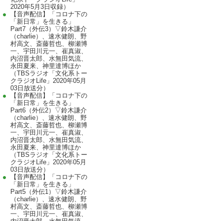
2020年5月3日収録）
【音声配信】「コロナ下の
「新日常」を生きる」
Part7（外伝3）▽鈴木謙介
（charlie）、速水健朗、野
村高文、斎藤哲也、柳瀬博
一、宇田川元一、崔真淑、
内沼晋太郎、水無田気流、
永田夏来、神里達博ほか
（TBSラジオ「文化系トー
クラジオLife」2020年05月
03日放送分）
【音声配信】「コロナ下の
「新日常」を生きる」
Part6（外伝2）▽鈴木謙介
（charlie）、速水健朗、野
村高文、斎藤哲也、柳瀬博
一、宇田川元一、崔真淑、
内沼晋太郎、水無田気流、
永田夏来、神里達博ほか
（TBSラジオ「文化系トー
クラジオLife」2020年05月
03日放送分）
【音声配信】「コロナ下の
「新日常」を生きる」
Part5（外伝1）▽鈴木謙介
（charlie）、速水健朗、野
村高文、斎藤哲也、柳瀬博
一、宇田川元一、崔真淑、