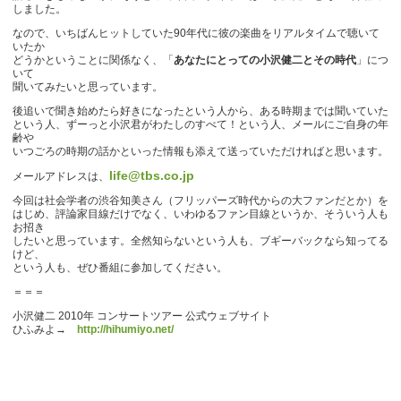
しました。
なので、いちばんヒットしていた90年代に彼の楽曲をリアルタイムで聴いて
いたか
どうかということに関係なく、「
あなたにとっての小沢健二とその時代
」につ
いて
聞いてみたいと思っています。
後追いで聞き始めたら好きになったという人から、ある時期までは聞いていた
という人、ずーっと小沢君がわたしのすべて！という人、メールにご自身の年
齢や
いつごろの時期の話かといった情報も添えて送っていただければと思います。
life@tbs.co.jp
メールアドレスは、
今回は社会学者の渋谷知美さん（フリッパーズ時代からの大ファンだとか）を
はじめ、評論家目線だけでなく、いわゆるファン目線というか、そういう人も
お招き
したいと思っています。全然知らないという人も、ブギーバックなら知ってる
けど、
という人も、ぜひ番組に参加してください。
＝＝＝
小沢健二 2010年 コンサートツアー 公式ウェブサイト
ひふみよ→
http://hihumiyo.net/