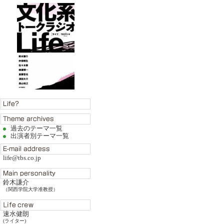
過去のテーマ一覧
出演者別テーマ一覧
life@tbs.co.jp
鈴木謙介
（関西学院大学准教授）
速水健朗
(ライター)