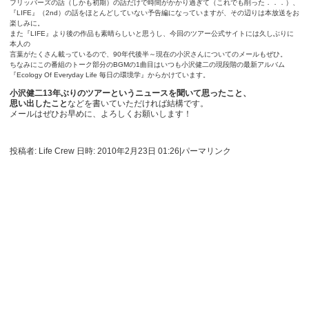
フリッパーズの話（しかも初期）の話だけで時間がかかり過ぎて（これでも削った．．．）、
『LIFE』（2nd）の話をほとんどしていない予告編になっていますが、その辺りは本放送をお
楽しみに。
また『LIFE』より後の作品も素晴らしいと思うし、今回のツアー公式サイトには久しぶりに
本人の
言葉がたくさん載っているので、90年代後半～現在の小沢さんについてのメールもぜひ。
ちなみにこの番組のトーク部分のBGMの1曲目はいつも小沢健二の現段階の最新アルバム
『Ecology Of Everyday Life 毎日の環境学』からかけています。
小沢健二13年ぶりのツアーというニュースを聞いて思ったこと、
思い出したこと
などを書いていただければ結構です。
メールはぜひお早めに、よろしくお願いします！
投稿者: Life Crew 日時: 2010年2月23日 01:26
|
パーマリンク