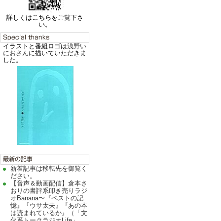
詳しくは
こちら
をご覧下さ
い。
イラストと番組ロゴは
浅野い
におさん
に描いていただきま
した。
新着記事は移転先を御覧く
ださい。
【音声＆動画配信】倉本さ
おりの書評系叩き売りラジ
オBanana〜『ペストの記
憶』『ウサ太夫』『あの本
は読まれているか』（「文
化系トークラジオLife」