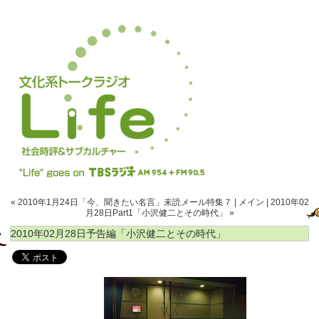
« 2010年1月24日「今、聞きたい名言」未読メール特集７
|
メイン
|
2010年02
月28日Part1「小沢健二とその時代」 »
2010年02月28日予告編「小沢健二とその時代」