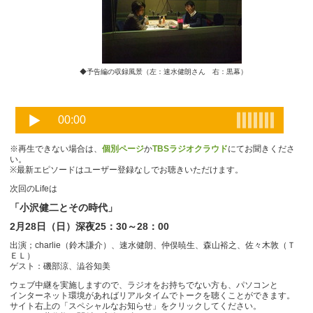
◆予告編の収録風景（左：速水健朗さん 右：黒幕）
※再生できない場合は、
個別ページ
か
TBSラジオクラウド
にてお聞きくださ
い。
※最新エピソードはユーザー登録なしでお聴きいただけます。
次回のLifeは
「小沢健二とその時代」
2月28日（日）深夜25：30～28：00
出演；charlie（鈴木謙介）、速水健朗、仲俣暁生、森山裕之、佐々木敦（Ｔ
ＥＬ）
ゲスト：磯部涼、澁谷知美
ウェブ中継を実施しますので、ラジオをお持ちでない方も、パソコンと
インターネット環境があればリアルタイムでトークを聴くことができます。
サイト右上の「スペシャルなお知らせ」をクリックしてください。