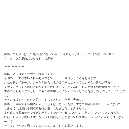
ああ、でもやっぱり1stは廃盤になってる『犬は吠えるがキャラバンは進む』のセルフ・ライ
ナーノーツが最高だったなあ。（黒幕）
＝＝＝＝＝＝
黒幕ことプロデューサーの長谷川です。
今回のテーマは思い入れがあり過ぎて．．．正直迷うところもあります。
こんな番組であーだ、こーだと語られるのはご本人にとっては大きなお世話だろうし、
ファンにとっても思い入れがあるだけに勝手なことをあれこれ言われるのは腹が立ったり
することもあるだろうし。でもこの番組はとにかくいろんなことを話しあうのは楽しいことだ
し、
そういう場を作りたいと思ってやってきたので何卒ご容赦を。
実際、予告編でも話始めたらしょうもない思い出を語りすぎて1時間のボリュームになって
しまって、編集に手間取り配信が遅くなりました。すみません。
また逆に今回はテーマがピンポイントなので、参加しづらい、何のこっちゃ？という方も
いらっしゃると思います。なるべく間口は広くと思っていますが、Lifeはこれからも様々なテ
ーマで
やっていきたいと思っていますので、よろしくお願いします。