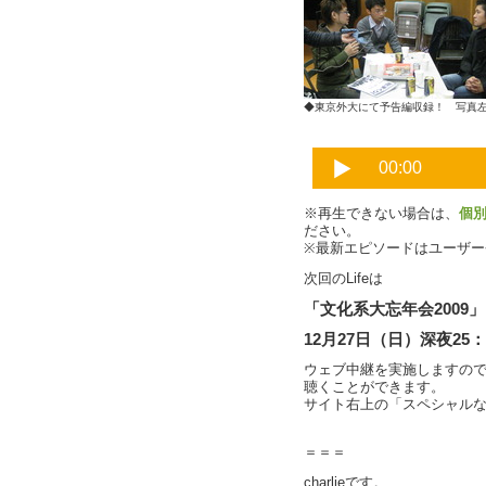
◆東京外大にて予告編収録！ 写真左から
※再生できない場合は、
個
ださい。
※最新エピソードはユーザ
次回のLifeは
「文化系大忘年会2009」
12月27日（日）深夜25：3
ウェブ中継を実施しますの
聴くことができます。
サイト右上の「スペシャル
＝＝＝
charlieです。