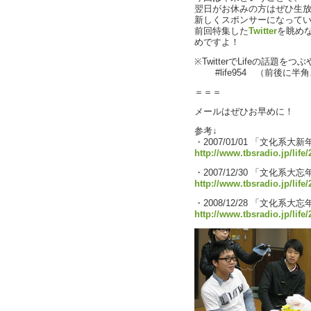
翌日がお休みの方はぜひ生
新しくスポンサーになって
前回特集した
Twitter
を眺め
めですよ！
※TwitterでLifeの話題
#life954 （前後に半
＝＝＝
メールはぜひお早めに！
参考↓
・2007/01/01 「文化系大新
http://www.tbsradio.jp/life
・2007/12/30 「文化系大忘
http://www.tbsradio.jp/life
・2008/12/28 「文化系大忘
http://www.tbsradio.jp/life