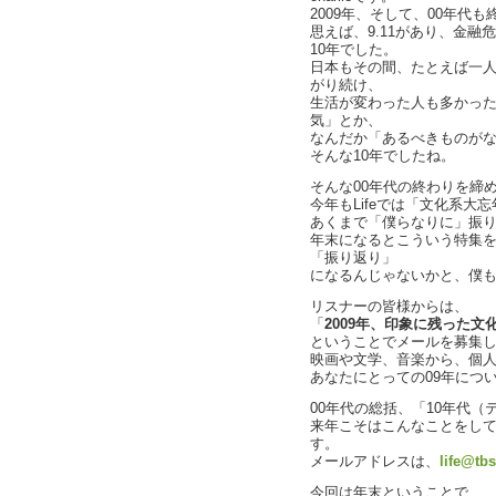
2009年、そして、00年代
思えば、9.11があり、金
10年でした。
日本もその間、たとえば一人
がり続け、
生活が変わった人も多かっ
気」とか、
なんだか「あるべきものが
そんな10年でしたね。
そんな00年代の終わりを締め
今年もLifeでは「文化系大忘
あくまで「僕らなりに」振
年末になるとこういう特集を
「振り返り」
になるんじゃないかと、僕
リスナーの皆様からは、
「
2009年、印象に残った文
ということでメールを募集
映画や文学、音楽から、個
あなたにとっての09年につ
00年代の総括、「10年代
来年こそはこんなことをし
す。
メールアドレスは、
life@tbs
今回は年末ということで、