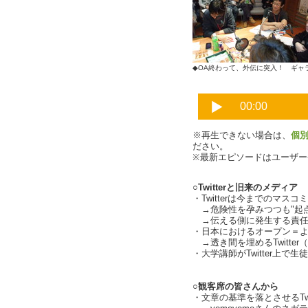
◆OA終わって、外伝に突入！ ギャラリー
※再生できない場合は、
個
ださい。
※最新エピソードはユーザ
○Twitterと旧来のメディア
・Twitterは今までのマス
→危険性を孕みつつも"起点
→伝える側に発生する責
・日本におけるオープン＝よく開
→透き間を埋めるTwitter
・大学講師がTwitter上で
○観客席の皆さんから
・文章の基準を落とさせるTwi