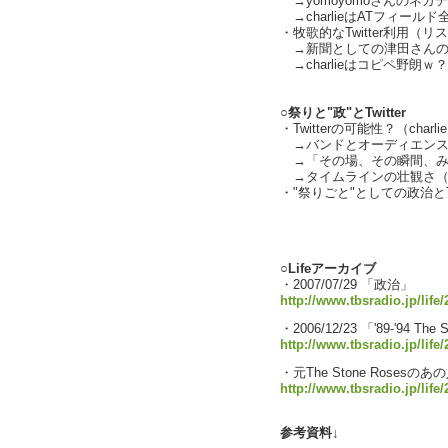
→yomoyomoさんのネガ
→charlieはATフィール
・牧歌的なTwitter利用（リ
→新聞としての津田さんの
→charlieはコピペ野朗ｗ
○祭りと"政"とTwitter
・Twitterの可能性？（charli
→バンドとオーディエンス
→「その場、その瞬間、みんな
→タイムラインの壮観さ（
・"祭りごと"としての政治とT
text by 
○Lifeアーカイブ
・2007/07/29 「政治」
http://www.tbsradio.jp/life
・2006/12/23 「'89-'94 The 
http://www.tbsradio.jp/li
・元The Stone Rosesの
http://www.tbsradio.jp/life
参考資料↓