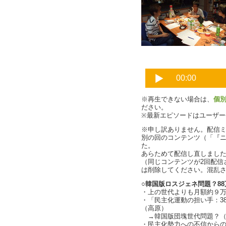
※再生できない場合は、
個
ださい。
※最新エピソードはユーザ
※申し訳ありません。配信ミ
別の回のコンテンツ（「『ニッ
た。
あらためて配信し直しまし
（同じコンテンツが2回配信
は削除してください。混乱
○韓国版ロスジェネ問題？8
・上の世代よりも月額約９万
・「民主化運動の担い手：3
（高原）
→韓国版団塊世代問題？（
・民主化勢力への不信からの