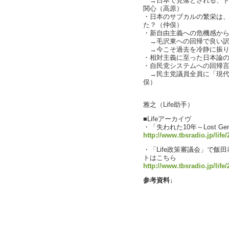
→日本で見落とされる、ド
関心（高原）
・日本のサブカルの繁栄は
た？（仲俣）
・新自由主義への危機感か
→毛沢東への回帰で良い訳
→今こそ過去を冷静に振り
・相対主義に至った日本論
・自民党システムへの回帰
→民主党議員全員に「現代
俣）
text
雅之（Life助手）
■Lifeアーカイヴ
・「失われた10年～Lost Gene
http://www.tbsradio.jp/life
・「Life政策審議会」で
トはこちら
http://www.tbsradio.jp/life
参考資料↓