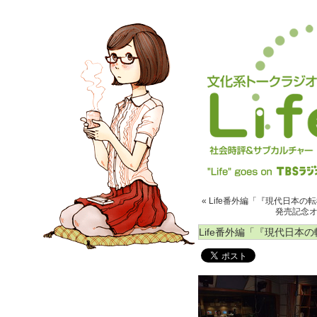
« Life番外編「『現代日本の転
発売記念オフ
Life番外編「『現代日本の