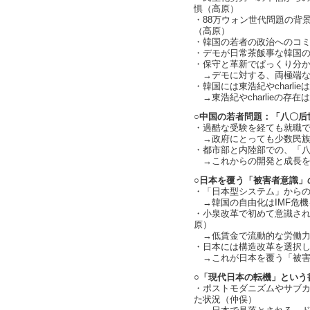
惧（高原）
・88万ウォン世代問題の背
（高原）
・韓国の若者の政治へのコ
・デモが日常茶飯事な韓国
・保守と革新でぱっくり分
→デモに対する、両極端な
・韓国には東浩紀やcharli
→東浩紀やcharlieの存
○中国の若者問題：「八〇后
・過酷な受験を経ても就職
→政府にとっても少数民族
・都市部と内陸部での、「
→これからの開発と成長を
○日本を覆う「被害者意識」
・「日本型システム」から
→韓国の自由化はIMF危機
・小泉改革で初めて意識さ
原）
→低賃金で流動的な労働力
・日本には構造改革を選択
→これが日本を覆う「被害
○「現代日本の転機」という
・ポストモダニズムやサブ
た状況（仲俣）